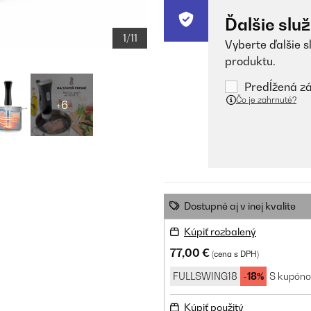
Ďalšie slu
1/11
Vyberte ďalšie s
produktu.
Predĺžená zá
Čo je zahrnuté?
+6
Dostupné aj v inej kvalite
Kúpiť rozbalený
77,00 €
(cena s DPH)
FULLSWING18
-18%
S kupón
Kúpiť použitý