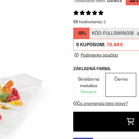
-38%
Uvádzacia cena:
139,90 €
96 hodnotenia(-í)
-18%
KÓD:
FULLSWING18
S KUPÓNOM:
70,44 €
Podmienky použitia
ZÁKLADNÁ FARBA:
Strieborná
Čierna
metalíza
Dostupné
Čo znamenajú tieto stavy?