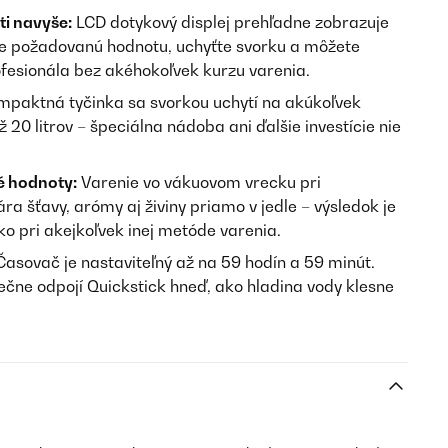
ti navyše:
LCD dotykový displej prehľadne zobrazuje
te požadovanú hodnotu, uchyťte svorku a môžete
ofesionála bez akéhokoľvek kurzu varenia.
paktná tyčinka sa svorkou uchytí na akúkoľvek
0 litrov – špeciálna nádoba ani ďalšie investície nie
é hodnoty:
Varenie vo vákuovom vrecku pri
ra šťavy, arómy aj živiny priamo v jedle – výsledok je
ako pri akejkoľvek inej metóde varenia.
asovač je nastaviteľný až na 59 hodín a 59 minút.
čne odpojí Quickstick hneď, ako hladina vody klesne