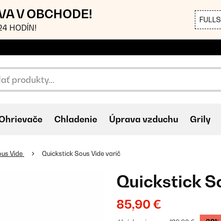
AVA V OBCHODE!
FULL
4 HODÍN!
Ohrievače
Chladenie
Úprava vzduchu
Grily
us Vide
Quickstick Sous Vide varič
Quickstick S
85,90 €