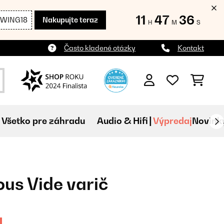
11
47
35
SWING18
Nakupujte teraz
H
M
S
Často kladené otázky
Kontakt
Všetko pre záhradu
Audio & Hifi
Výpredaj
Novink
ous Vide varič