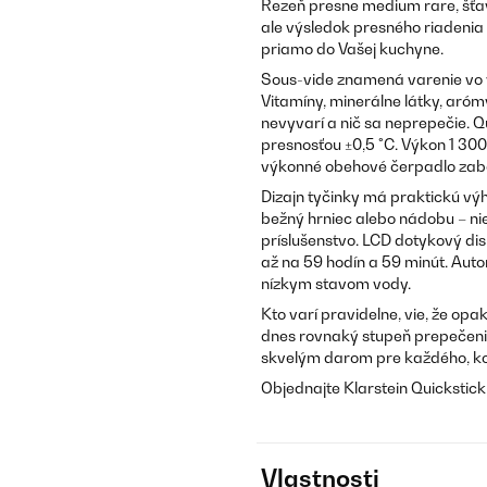
Rezeň presne medium rare, šťavn
ale výsledok presného riadenia 
priamo do Vašej kuchyne.
Sous-vide znamená varenie vo 
Vitamíny, minerálne látky, aró
nevyvarí a nič sa neprepečie. Q
presnosťou ±0,5 °C. Výkon 1 300
výkonné obehové čerpadlo zabe
Dizajn tyčinky má praktickú vý
bežný hrniec alebo nádobu – ni
príslušenstvo. LCD dotykový di
až na 59 hodín a 59 minút. Auto
nízkym stavom vody.
Kto varí pravidelne, vie, že op
dnes rovnaký stupeň prepečenia 
skvelým darom pre každého, ko
Objednajte Klarstein Quickstick
Vlastnosti