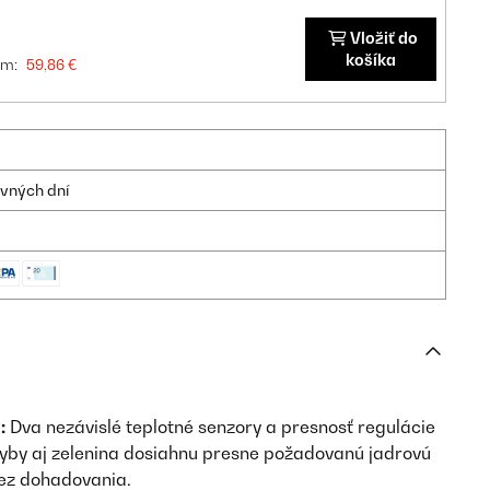
Vložiť do
košíka
om:
59,86 €
ovných dní
:
Dva nezávislé teplotné senzory a presnosť regulácie
 ryby aj zelenina dosiahnu presne požadovanú jadrovú
bez dohadovania.