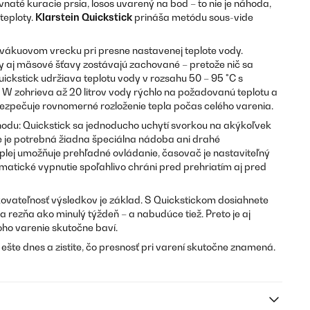
até kuracie prsia, losos uvarený na bod – to nie je náhoda,
teploty.
Klarstein Quickstick
prináša metódu sous-vide
vákuovom vrecku pri presne nastavenej teplote vody.
my aj mäsové šťavy zostávajú zachované – pretože nič sa
uickstick udržiava teplotu vody v rozsahu 50 – 95 °C s
 W zohrieva až 20 litrov vody rýchlo na požadovanú teplotu a
zpečuje rovnomerné rozloženie tepla počas celého varenia.
hodu: Quickstick sa jednoducho uchytí svorkou na akýkoľvek
e je potrebná žiadna špeciálna nádoba ani drahé
splej umožňuje prehľadné ovládanie, časovač je nastaviteľný
matické vypnutie spoľahlivo chráni pred prehriatím aj pred
akovateľnosť výsledkov je základ. S Quickstickom dosiahnete
rezňa ako minulý týždeň – a nabudúce tiež. Preto je aj
ho varenie skutočne baví.
 ešte dnes a zistite, čo presnosť pri varení skutočne znamená.