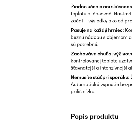
Žiadne učenie ani skúsenos
teplotu aj časovač. Nastav
začať – výsledky ako od pr
Pasuje na každý hrniec:
Kom
bežnú nádobu s objemom až 2
sú potrebné.
Zachováva chuť aj výživov
kontrolovanej teplote uzatvá
šťavnatejší a intenzívnejší 
Nemusíte stáť pri sporáku:
Č
Automatické vypnutie bezpe
príliš nízko.
Popis produktu