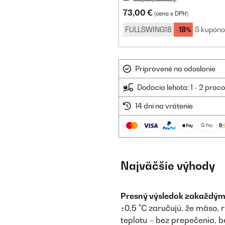
73,00 €
(cena s DPH)
FULLSWING18
-18%
S kupón
Pripravené na odoslanie
Dodacia lehota: 1 - 2 prac
14 dní na vrátenie
Najväčšie výhody
Presný výsledok zakaždým
±0,5 °C zaručujú, že mäso,
teplotu – bez prepečenia, 