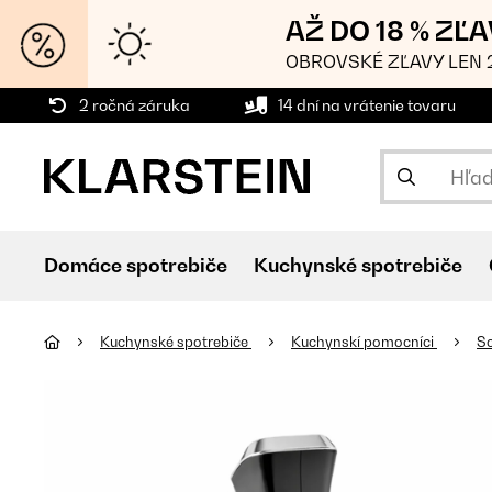
AŽ DO 18 % ZĽ
OBROVSKÉ ZĽAVY LEN 2
2 ročná záruka
14 dní na vrátenie tovaru
Domáce spotrebiče
Kuchynské spotrebiče
Kuchynské spotrebiče
Kuchynskí pomocníci
So