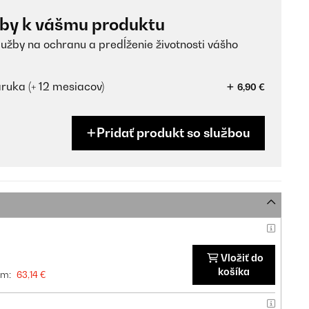
žby k vášmu produktu
lužby na ochranu a predĺženie životnosti vášho
ruka (+ 12 mesiacov)
6,90 €
Pridať produkt so službou
Vložiť do
košíka
om:
63,14 €