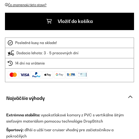
Čo znamenajú tieto stavy?
Vložiť do košíka
Posledné kusy na sklade!
Dodacia lehota: 3 - 5 pracovných dní
14 dní na vrátenie
Najväčšie výhody
Extrémna stabilita:
vysokotlakové komory z PVC s vertikálne šitým
sieťovým materiálom pomocou technológie DropStitch
Športový:
dlhší a užší tvar cruiser vhodný pre začiatočníkov a
pokročilých