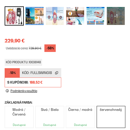
+1
229,90 €
-68%
Uvádzacia cena:
729,90 €
KÓD PRODUKTU: 10036148
-18%
KÓD:
FULLSWING18
S KUPÓNOM:
188,52 €
Podmienky použitia
ZÁKLADNÁ FARBA:
Modrá /
Sivá / Biela
Čierna / modrá
červenohnedý
Červená
Dostupné
Dostupné
Dostupné