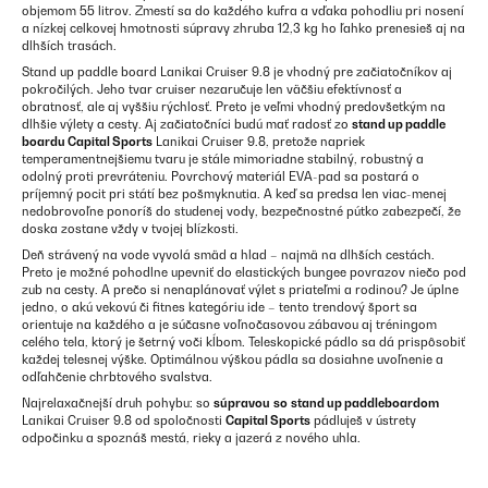
objemom 55 litrov. Zmestí sa do každého kufra a vďaka pohodliu pri nosení
a nízkej celkovej hmotnosti súpravy zhruba 12,3 kg ho ľahko prenesieš aj na
dlhších trasách.
Stand up paddle board Lanikai Cruiser 9.8 je vhodný pre začiatočníkov aj
pokročilých. Jeho tvar cruiser nezaručuje len väčšiu efektívnosť a
obratnosť, ale aj vyššiu rýchlosť. Preto je veľmi vhodný predovšetkým na
dlhšie výlety a cesty. Aj začiatočníci budú mať radosť zo
stand up paddle
boardu Capital Sports
Lanikai Cruiser 9.8, pretože napriek
temperamentnejšiemu tvaru je stále mimoriadne stabilný, robustný a
odolný proti prevráteniu. Povrchový materiál EVA-pad sa postará o
príjemný pocit pri státí bez pošmyknutia. A keď sa predsa len viac-menej
nedobrovoľne ponoríš do studenej vody, bezpečnostné pútko zabezpečí, že
doska zostane vždy v tvojej blízkosti.
Deň strávený na vode vyvolá smäd a hlad – najmä na dlhších cestách.
Preto je možné pohodlne upevniť do elastických bungee povrazov niečo pod
zub na cesty. A prečo si nenaplánovať výlet s priateľmi a rodinou? Je úplne
jedno, o akú vekovú či fitnes kategóriu ide – tento trendový šport sa
orientuje na každého a je súčasne voľnočasovou zábavou aj tréningom
celého tela, ktorý je šetrný voči kĺbom. Teleskopické pádlo sa dá prispôsobiť
každej telesnej výške. Optimálnou výškou pádla sa dosiahne uvoľnenie a
odľahčenie chrbtového svalstva.
Najrelaxačnejší druh pohybu: so
súpravou
so
stand up paddleboardom
Lanikai Cruiser 9.8 od spoločnosti
Capital Sports
pádluješ v ústrety
odpočinku a spoznáš mestá, rieky a jazerá z nového uhla.