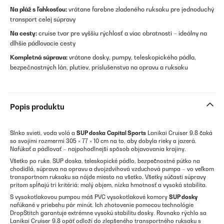
Na pláž s ľahkosťou:
vrátane farebne zladeného ruksaku pre jednoduchý
transport celej súpravy
Na cesty:
cruise tvar pre vyššiu rýchlosť a viac obratnosti – ideálny na
dlhšie pádlovacie cesty
Kompletná súprava:
vrátane dosky, pumpy, teleskopického pádla,
bezpečnostných lán, plutiev, príslušenstva na opravu a ruksaku
Popis produktu
Slnko svieti, voda volá a
SUP doska
Capital Sports
Lanikai Cruiser 9.8 čaká
so svojimi rozmermi 305 × 77 × 10 cm na to, aby dobyla rieky a jazerá.
Nafúkať a pádlovať – najpohodlnejší spôsob objavovania krajiny.
Všetko po ruke. SUP doska, teleskopické pádlo, bezpečnostné pútko na
chodidlá, súprava na opravu a dvojzdvihová vzduchová pumpa – vo veľkom
transportnom ruksaku sa nájde miesto na všetko. Všetky súčasti súpravy
pritom spĺňajú tri kritériá: malý objem, nízka hmotnosť a vysoká stabilita.
S vysokotlakovou pumpou máš PVC vysokotlakové komory
SUP dosky
nafúkané v priebehu pár minút. Ich zhotovenie pomocou technológie
DropStitch garantuje extrémne vysokú stabilitu dosky. Rovnako rýchlo sa
Lanikai Cruiser 9.8 opäť odloží do zlepšeného transportného ruksaku s