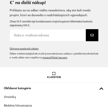
€* na ďalší nákup!
medium rider the board is perfect even you have glide the waves
and after using it I can confirm that you can have two people on
it comfortable for both
Prihláste sa na odber nášho newslettera, aby ste boli medzi
prvými, ktorí sa dozvedia o nadchádzajúcich výpredajoch.
Amazon-Benutzer
Zľava 10 € nemôže byť kombinovaná s inými kupónmi. Minimálna hodnota
Preložiť
objednávky 100 €.
OVERENÁ KONTROLA
11/08/2023
Ochrana osobných údajov
Buon prodottoMolto di piu di quello che mi aspettavo.Usato al
Odber môžete kedykoľvek zrušiť prostredníctvom odkazu v pätičke ktoréhokoľvek
mare da mio figlio, rimasto molto contento e soddisfatto.
e-mailu alebo nám napíšte na
privacy@chal-tec.com
.
Utente Amazon
Preložiť
OVERENÁ KONTROLA
19/01/2023
Obľúbené kategórie
Muy bien. Recomendable
Vinotéky
Mobilné klimatizácie
Usuario/a de amazon