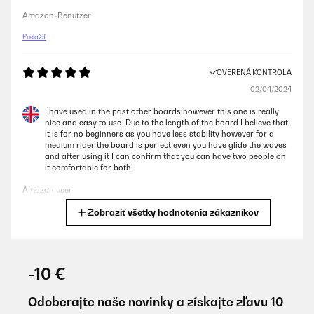
Amazon-Benutzer
Preložiť
OVERENÁ KONTROLA
02/04/2024
I have used in the past other boards however this one is really
nice and easy to use. Due to the length of the board I believe that
it is for no beginners as you have less stability however for a
medium rider the board is perfect even you have glide the waves
and after using it I can confirm that you can have two people on
it comfortable for both
Amazon user
Zobraziť všetky hodnotenia zákazníkov
Preložiť
OVERENÁ KONTROLA
02/04/2024
-10 €
I have used in the past other boards however this one is really
nice and easy to use. Due to the length of the board I believe that
Odoberajte naše novinky a získajte zľavu 10
it is for no beginners as you have less stability however for a