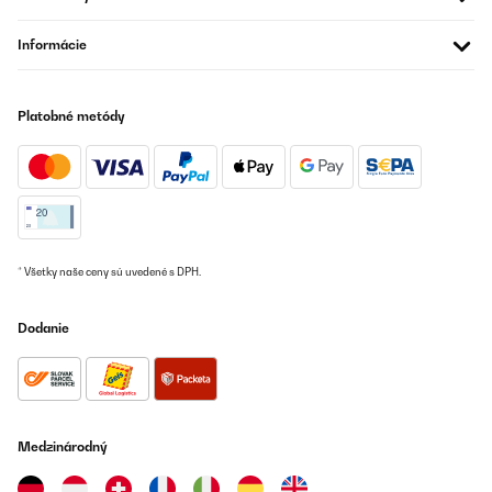
tavola al sole.Per quanto riguarda la forma, ognuno ha le sue
preferenze, io cercavo la cruiser che probabilmente è un po’
Informácie
meno stabile, ma sicuramente più veloce e maneggevole di
altre.Sicuramente la consiglio, ma a parità di prezzo io rimarrei
su marche con maggiore esperienza nel settore
Utente Amazon
Platobné metódy
Preložiť
OVERENÁ KONTROLA
26/08/2022
Schönes hochwertiges SUP, Kundenservice schwer zu erreichen
* Všetky naše ceny sú uvedené s DPH.
Hatte Probleme mit der Luftpumpe, der Service war leider sehr
schwer zu erreichen. Mir wurde dann nach einer Woche ein
Rücksendeschein zugeschickt. Konnte das Problem nun selbst
Dodanie
beheben und werde das SUP behalten. Das Board gefällt mir sehr
gut. Optisch, als auch die Verarbeitung. 1-2 Schönheitsfehler,
aber darüber kann ich hinwegsehen
Amazon-Benutzer
Preložiť
Medzinárodný