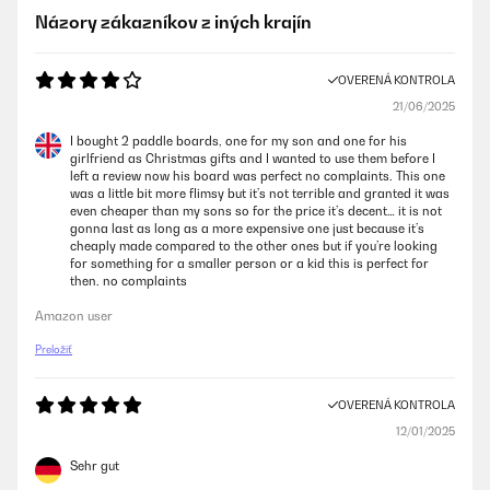
Názory zákazníkov z iných krajín
OVERENÁ KONTROLA
21/06/2025
I bought 2 paddle boards, one for my son and one for his
girlfriend as Christmas gifts and I wanted to use them before I
left a review now his board was perfect no complaints. This one
was a little bit more flimsy but it’s not terrible and granted it was
even cheaper than my sons so for the price it’s decent… it is not
gonna last as long as a more expensive one just because it’s
cheaply made compared to the other ones but if you’re looking
for something for a smaller person or a kid this is perfect for
then. no complaints
Amazon user
Preložiť
OVERENÁ KONTROLA
12/01/2025
Sehr gut