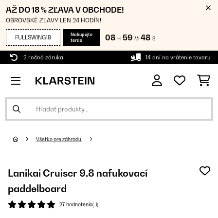
AŽ DO 18 % ZĽAVA V OBCHODE!
OBROVSKÉ ZĽAVY LEN 24 HODÍN!
Nakupujte
08
59
47
FULLSWING18
H
M
S
teraz
2 ročná záruka
14 dní na vrátenie tovaru
Všetko pre záhradu
Lanikai Cruiser 9.8 nafukovací
paddelboard
27 hodnotenia(-í)