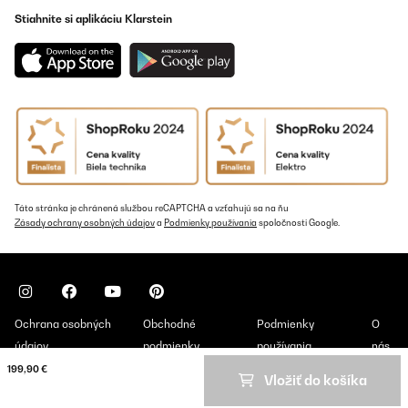
Stiahnite si aplikáciu Klarstein
Táto stránka je chránená službou reCAPTCHA a vzťahujú sa na ňu
Zásady ochrany osobných údajov
a
Podmienky používania
spoločnosti Google.
Ochrana osobných
Obchodné
Podmienky
O
údajov
podmienky
používania
nás
199,90 €
Vložiť do košíka
Copyright © 2026 Klarstein. All rights reserved