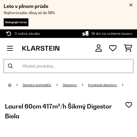
Leto v plnom prúde
Najhorúcejšie zľavy až do 55%
Nakupujte teraz
2 ročná záruka
14 dní na vrátenie tovaru
Domáce spotrebiče
Digestory
Komínové digestory
Laurel 60cm 417m³/h Šikmý Digestor
Biela