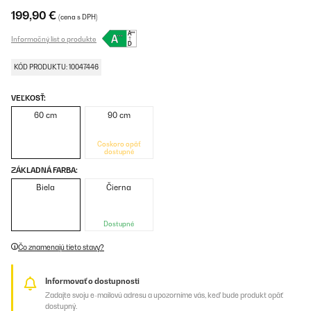
199,90 €
(cena s DPH)
Informačný list o produkte
KÓD PRODUKTU: 10047446
VEĽKOSŤ:
60 cm
90 cm
Čoskoro opäť
dostupné
ZÁKLADNÁ FARBA:
Biela
Čierna
Dostupné
Čo znamenajú tieto stavy?
Informovať o dostupnosti
Zadajte svoju e-mailovú adresu a upozorníme vás, keď bude produkt opäť
dostupný.