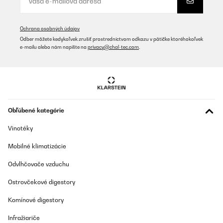
Ochrana osobných údajov
Odber môžete kedykoľvek zrušiť prostredníctvom odkazu v pätičke ktoréhokoľvek
e-mailu alebo nám napíšte na
privacy@chal-tec.com
.
Obľúbené kategórie
Vinotéky
Mobilné klimatizácie
Odvlhčovače vzduchu
Ostrovčekové digestory
Komínové digestory
Infražiariče