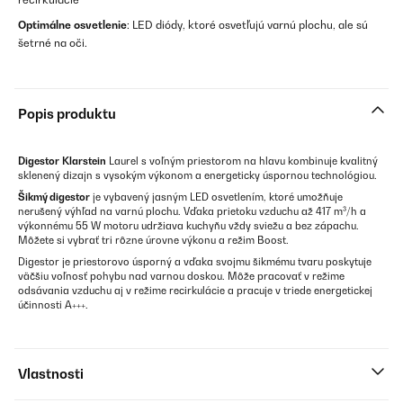
Optimálne osvetlenie
: LED diódy, ktoré osvetľujú varnú plochu, ale sú
šetrné na oči.
Popis produktu
Digestor
Klarstein
Laurel s voľným priestorom na hlavu kombinuje kvalitný
sklenený dizajn s vysokým výkonom a energeticky úspornou technológiou.
Šikmý digestor
je vybavený jasným LED osvetlením, ktoré umožňuje
nerušený výhľad na varnú plochu. Vďaka prietoku vzduchu až 417 m³/h a
výkonnému 55 W motoru udržiava kuchyňu vždy sviežu a bez zápachu.
Môžete si vybrať tri rôzne úrovne výkonu a režim Boost.
Digestor je priestorovo úsporný a vďaka svojmu šikmému tvaru poskytuje
väčšiu voľnosť pohybu nad varnou doskou. Môže pracovať v režime
odsávania vzduchu aj v režime recirkulácie a pracuje v triede energetickej
účinnosti A+++.
Vlastnosti