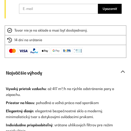
Upozorniť
Tovar nie je na sklade a musí byť doobjednaný.
14 dní na vrátenie
Najväčšie výhody
Vysoký prietok vzduchu
: až 417 m³/h na rýchle odstránenie pary a
zápachu.
Priestor na hlavu
: pohodlná a voľná práca nad sporákom
Elegantný dizajn
: elegantné bezpečnostné sklo a moderný,
minimalistický tvar s dotykovými ovládacími prvkami.
Individuálne prispôsobiteľný
: vrátane uhlíkových filtrov pre režim
recirkulácie