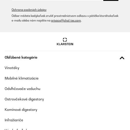
Amazon-Benutzer
Ochrana osobných údajov
Preložiť
Odber môžete kedykoľvek zrušiť prostredníctvom odkazu v pätičke ktoréhokoľvek
e-mailu alebo nám napíšte na
privacy@chal-tec.com
.
OVERENÁ KONTROLA
20/07/2025
Er sieht wunderschön aus und ich bin regelrecht verliebt! Das
aufbauen hat mich ca. 45 Minuten - 1h gekostest, was ich als
nicht viel empfinde. Die Anleitung ist sehr verständlich und alles
Obľúbené kategórie
in allem ist das Material auch hochwertig. Das Paket ist
allerdings sehr schwer, daher vorsicht beim tragen/bewegen.
Vinotéky
Amazon-Benutzer
Mobilné klimatizácie
Preložiť
Odvlhčovače vzduchu
OVERENÁ KONTROLA
Ostrovčekové digestory
17/12/2023
Komínové digestory
Diseño sencillo y elegante, fácil montaje las piezas ensamblan a
la perfección.Tamaño idealEntrega antes de lo previsto
Infražiariče
Usuario/a de amazon