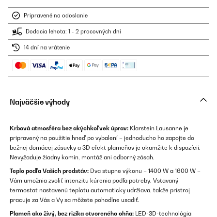
Pripravené na odoslanie
Dodacia lehota: 1 - 2 pracovných dní
14 dní na vrátenie
Najväčšie výhody
Krbová atmosféra bez akýchkoľvek úprav:
Klarstein Lausanne je
pripravený na použitie hneď po vybalení – jednoducho ho zapojte do
bežnej domácej zásuvky a 3D efekt plameňov je okamžite k dispozícii.
Nevyžaduje žiadny komín, montáž ani odborný zásah.
Teplo podľa Vašich predstáv:
Dva stupne výkonu – 1400 W a 1600 W –
Vám umožnia zvoliť intenzitu kúrenia podľa potreby. Vstavaný
termostat nastavenú teplotu automaticky udržiava, takže prístroj
pracuje za Vás a Vy sa môžete pohodlne usadiť.
Plameň ako živý, bez rizika otvoreného ohňa:
LED-3D-technológia