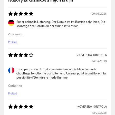
Názory zákazníkov z iných krajín
29/07/2026
Super schnelle Lieferung. Der Kamin ist im Betrieb sehr leise. Die
Montage des Geräts an der Wand ist einfach.
Zsuzsanna
Preložiť
OVERENÁ KONTROLA
14/04/2026
Un super produit ! Effet cheminée très agréable et le mode
chauffage fonctionne parfaitement. Un seul point à améliorer : la
possibilité d’éteindre le mode flamme
Catherine
Preložiť
OVERENÁ KONTROLA
12/02/2026