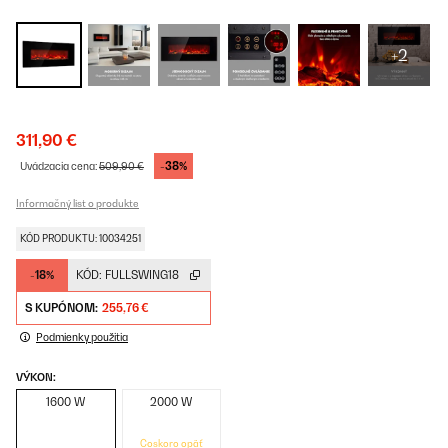
+2
311,90 €
-38%
Uvádzacia cena:
509,90 €
Informačný list o produkte
KÓD PRODUKTU: 10034251
-18%
KÓD:
FULLSWING18
S KUPÓNOM:
255,76 €
Podmienky použitia
VÝKON:
1600 W
2000 W
Čoskoro opäť