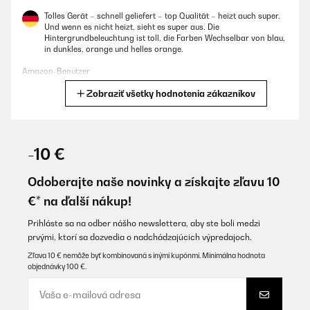
Tolles Gerät – schnell geliefert – top Qualität – heizt auch super.
Und wenn es nicht heizt, sieht es super aus. Die
Hintergrundbeleuchtung ist toll, die Farben Wechselbar von blau,
in dunkles, orange und helles orange.
Amazon-Benutzer
Zobraziť všetky hodnotenia zákazníkov
Preložiť
OVERENÁ KONTROLA
01/11/2025
-10 €
Sehr schnelle Lieferung. Sieht gut aus.
Odoberajte naše novinky a získajte zľavu 10
Amazon-Benutzer
€* na ďalší nákup!
Preložiť
Prihláste sa na odber nášho newslettera, aby ste boli medzi
prvými, ktorí sa dozvedia o nadchádzajúcich výpredajoch.
OVERENÁ KONTROLA
Zľava 10 € nemôže byť kombinovaná s inými kupónmi. Minimálna hodnota
objednávky 100 €.
22/10/2025
Schöner Elektrokamin zum günstigen Preis.