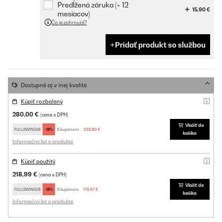
Predĺžená záruka (+ 12
15,90 €
mesiacov)
Čo je zahrnuté?
Pridať produkt so službou
Dostupné aj v inej kvalite
Kúpiť rozbalený
280,00 €
(cena s DPH)
Vložiť do
FULLSWING18
-18%
S kupónom:
229,60 €
košíka
Informačný list o produkte
Kúpiť použitý
218,99 €
(cena s DPH)
Vložiť do
FULLSWING18
-18%
S kupónom:
179,57 €
košíka
Informačný list o produkte