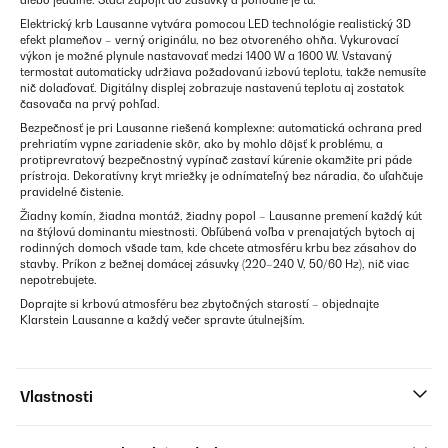
alebo jedálne. Stačí zapojiť do zásuvky a pohodlie je tu.
Elektrický krb Lausanne vytvára pomocou LED technológie realistický 3D
efekt plameňov – verný originálu, no bez otvoreného ohňa. Vykurovací
výkon je možné plynule nastavovať medzi 1400 W a 1600 W. Vstavaný
termostat automaticky udržiava požadovanú izbovú teplotu, takže nemusíte
nič dolaďovať. Digitálny displej zobrazuje nastavenú teplotu aj zostatok
časovača na prvý pohľad.
Bezpečnosť je pri Lausanne riešená komplexne: automatická ochrana pred
prehriatím vypne zariadenie skôr, ako by mohlo dôjsť k problému, a
protiprevratový bezpečnostný vypínač zastaví kúrenie okamžite pri páde
prístroja. Dekoratívny kryt mriežky je odnímateľný bez náradia, čo uľahčuje
pravidelné čistenie.
Žiadny komín, žiadna montáž, žiadny popol – Lausanne premení každý kút
na štýlovú dominantu miestnosti. Obľúbená voľba v prenajatých bytoch aj
rodinných domoch všade tam, kde chcete atmosféru krbu bez zásahov do
stavby. Príkon z bežnej domácej zásuvky (220–240 V, 50/60 Hz), nič viac
nepotrebujete.
Doprajte si krbovú atmosféru bez zbytočných starostí – objednajte
Klarstein Lausanne a každý večer spravte útulnejším.
Vlastnosti