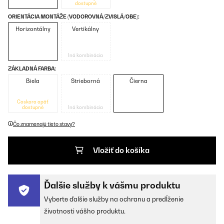
dostupné
ORIENTÁCIA MONTÁŽE (VODOROVNÁ/ZVISLÁ/OBE):
Horizontálny
Vertikálny
Iná kombinácia
ZÁKLADNÁ FARBA:
Biela
Strieborná
Čierna
Čoskoro opäť
dostupné
Iná kombinácia
Čo znamenajú tieto stavy?
Vložiť do košíka
Ďalšie služby k vášmu produktu
Vyberte ďalšie služby na ochranu a predĺženie
životnosti vášho produktu.