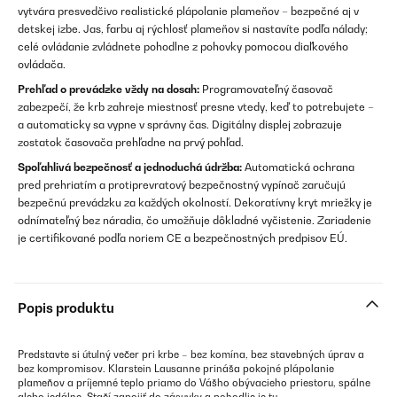
vytvára presvedčivo realistické plápolanie plameňov – bezpečné aj v
detskej izbe. Jas, farbu aj rýchlosť plameňov si nastavíte podľa nálady;
celé ovládanie zvládnete pohodlne z pohovky pomocou diaľkového
ovládača.
Prehľad o prevádzke vždy na dosah:
Programovateľný časovač
zabezpečí, že krb zahreje miestnosť presne vtedy, keď to potrebujete –
a automaticky sa vypne v správny čas. Digitálny displej zobrazuje
zostatok časovača prehľadne na prvý pohľad.
Spoľahlivá bezpečnosť a jednoduchá údržba:
Automatická ochrana
pred prehriatím a protiprevratový bezpečnostný vypínač zaručujú
bezpečnú prevádzku za každých okolností. Dekoratívny kryt mriežky je
odnímateľný bez náradia, čo umožňuje dôkladné vyčistenie. Zariadenie
je certifikované podľa noriem CE a bezpečnostných predpisov EÚ.
Popis produktu
Predstavte si útulný večer pri krbe – bez komína, bez stavebných úprav a
bez kompromisov. Klarstein Lausanne prináša pokojné plápolanie
plameňov a príjemné teplo priamo do Vášho obývacieho priestoru, spálne