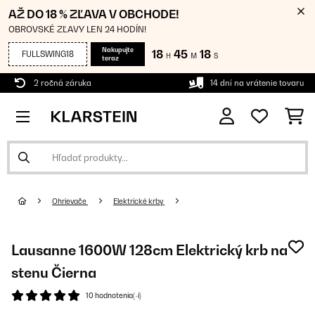
AŽ DO 18 % ZĽAVA V OBCHODE!
OBROVSKÉ ZĽAVY LEN 24 HODÍN!
Nakupujte
18
45
17
FULLSWING18
H
M
S
teraz
2 ročná záruka
14 dní na vrátenie tovaru
Ohrievače
Elektrické krby
Lausanne 1600W 128cm Elektrický krb na
stenu Čierna
10 hodnotenia(-í)