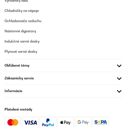
Výrobníky ľadu
Preložiť
Chladničky na nápoje
OVERENÁ KONTROLA
Ochladzovače vzduchu
30/03/2023
Nástenné digestory
Die Lieferung war sehr schnell (2 Werktage).Für den Preis von
154€ erhält man neben dem schweren Gewicht ;-) auch eine
Indukčné varné dosky
wirklich optisch schöne Kaminkonsole, die gut verarbeitet ist. Der
Aufbau ist gut im Handbuch erklärt. Die Teile sind fast alle gut
Plynové varné dosky
identifizierbar anhand der Beschriftungen der Verpackungen und
den Aufklebern. Aber trotzdem sollte man genau aufpassen, um
nicht doch intuitiv etwas falsch zusammenzusetzen oder eine
Obľúbené témy
Schraube zu vergessen. Ich musste einmal nachkorrigieren.Fazit:
Ich bin rundum zufrieden, auch wenn der Aufbau sicherlich noch
etwas einfacher sein könnte. Aber bei dem
Zákaznícky servis
Preisleistungsverhältnis alles top. Ich kann das Produkt
weiterempfehlen.
Informácie
Amazon-Benutzer
Preložiť
Platobné metódy
OVERENÁ KONTROLA
02/11/2022