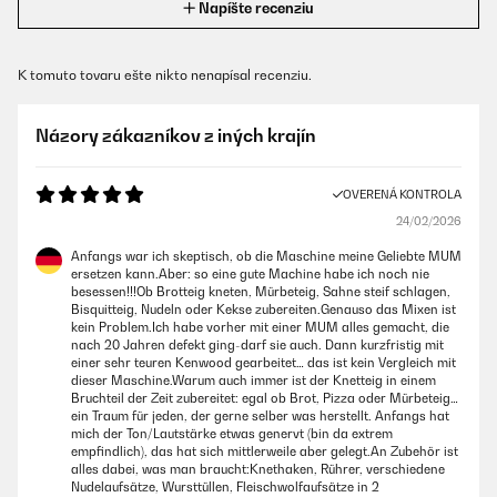
Napíšte recenziu
K tomuto tovaru ešte nikto nenapísal recenziu.
Názory zákazníkov z iných krajín
OVERENÁ KONTROLA
24/02/2026
Anfangs war ich skeptisch, ob die Maschine meine Geliebte MUM
ersetzen kann.Aber: so eine gute Machine habe ich noch nie
besessen!!!Ob Brotteig kneten, Mürbeteig, Sahne steif schlagen,
Bisquitteig, Nudeln oder Kekse zubereiten.Genauso das Mixen ist
kein Problem.Ich habe vorher mit einer MUM alles gemacht, die
nach 20 Jahren defekt ging-darf sie auch. Dann kurzfristig mit
einer sehr teuren Kenwood gearbeitet… das ist kein Vergleich mit
dieser Maschine.Warum auch immer ist der Knetteig in einem
Bruchteil der Zeit zubereitet: egal ob Brot, Pizza oder Mürbeteig…
ein Traum für jeden, der gerne selber was herstellt. Anfangs hat
mich der Ton/Lautstärke etwas genervt (bin da extrem
empfindlich), das hat sich mittlerweile aber gelegt.An Zubehör ist
alles dabei, was man braucht:Knethaken, Rührer, verschiedene
Nudelaufsätze, Wursttüllen, Fleischwolfaufsätze in 2