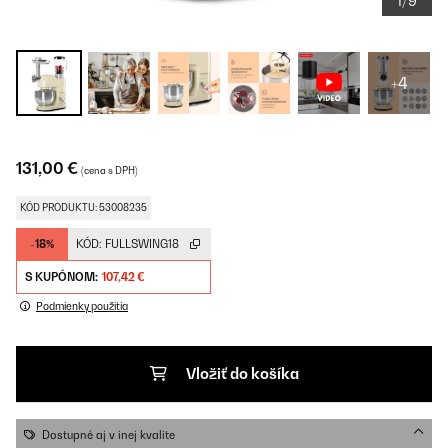
1/9
+4
131,00 €
(cena s DPH)
KÓD PRODUKTU: 53008235
-18%
KÓD:
FULLSWING18
S KUPÓNOM:
107,42 €
Podmienky použitia
Vložiť do košíka
Dostupné aj v inej kvalite