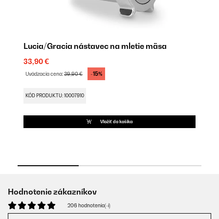
Lucia/Gracia nástavec na mletie mäsa
Be
33,90 €
14
-15%
Uvádzacia cena:
39,90 €
Uv
KÓD PRODUKTU: 10007910
KÓ
Vložiť do košíka
Hodnotenie zákazníkov
206 hodnotenia(-í)