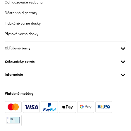
Ochladzovače vzduchu
Preložiť
Nástenné digestory
OVERENÁ KONTROLA
Indukčné varné dosky
13/06/2025
Plynové varné dosky
Je les acheté ici il y a 2 ans, il est génial.
Obľúbené témy
Utilisateur d'Amazon
Preložiť
Zákaznícky servis
OVERENÁ KONTROLA
Informácie
05/05/2025
Ich benutze diese Maschine schon ein Jahr. Die Maschine kam
Platobné metódy
super verpackt an. Und auch die Anweisung zum Gebrauch war
unkompliziert.Diese Maschine steht fest. Extra Stern dafür. Ich
habe alle Funktionen bisher getestet. und es funktioniert alles.
Fleisch essen wir nicht, dazu kann ich nichts sagen. Nudeln
gehen bei mir einfacher, wenn ich sie mit der Hand anfertige.- Der
Mixaufsatz ist super für Suppen zu pürieren ( ich mache sie nicht
heiss da hinein). Und auch für Smoothie für eine grössere Familie
auch geeignet. - In der Hauptsache verwende ich diese Maschine