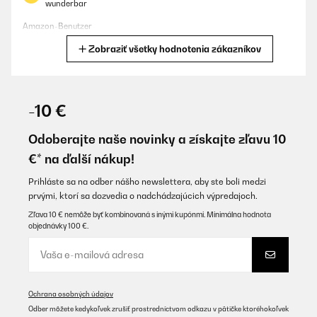
wunderbar
Amazon-Benutzer
Zobraziť všetky hodnotenia zákazníkov
Preložiť
OVERENÁ KONTROLA
20/01/2026
-10 €
#ERROR!
Odoberajte naše novinky a získajte zľavu 10
Amazon user
€* na ďalší nákup!
Preložiť
Prihláste sa na odber nášho newslettera, aby ste boli medzi
prvými, ktorí sa dozvedia o nadchádzajúcich výpredajoch.
OVERENÁ KONTROLA
Zľava 10 € nemôže byť kombinovaná s inými kupónmi. Minimálna hodnota
objednávky 100 €.
16/12/2025
Ich bin sehr zufrieden, eine wirklich empfehlenswerte
Küchenmaschine mit einem guten Preis-Leistungsverhältnis.
Amazon-Benutzer
Ochrana osobných údajov
Preložiť
Odber môžete kedykoľvek zrušiť prostredníctvom odkazu v pätičke ktoréhokoľvek