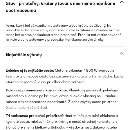
Stav - prijateľný: Vrátený tovar s miernymi známkami
opotrebovania
Tovar, ktorý bol zákazníkom otestovaný alebo krátko používaný. Na
produkte sú len ľahké stopy opotrebenia ako škrabance. Pôvodná škatuľa
môže byť mierne poškodená alebo prebalená. Produkt má všetky pôvodné
funkcie a bol otestovaný v prevádzke. Ponúkame záruku 2 roky.
Najväčšie výhody
Zvládne aj to najťažšie cesto:
Motor s výkonom 1 800 W vypracuje
kysnuté aj chlebové cesto bez zastavenia – a to aj pri plnej dávke. Lucia
Morena nespomaľuje ani pri dlhodobom zaťažení.
Dokonale premiešané v každom kúte:
Planetový prevodník pohybuje
miešadlom súčasne po kruhovej dráhe aj okolo vlastnej osi – žiadne
miesto v mise nezostane nedotknuté. Žiadne zvyšky cesta pri stene,
žiadne nedomiešané časti.
Tri nadstavce pre každú príležitosť:
Hnetací hák pre tuhé chlebové a
kysnuté cestá, miešací hák pre krémy a cestá strednej konzistencie,
šľahač pre sneh z bielkov a šľahačku – všetky tri sú z tlakovo liateho