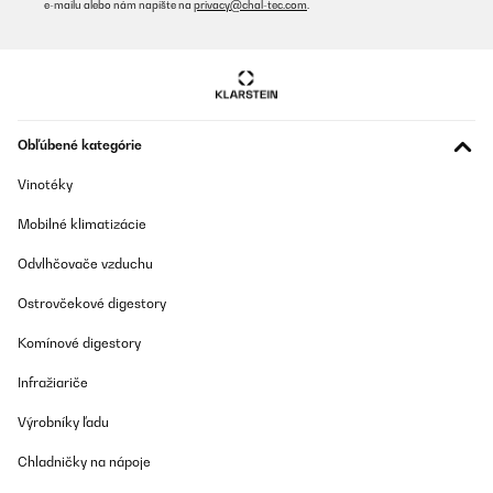
e-mailu alebo nám napíšte na
privacy@chal-tec.com
.
OVERENÁ KONTROLA
10/12/2025
Impastatrice davvero potente e versatile. La ciotola da 5 litri
permette di lavorare impasti grandi senza fatica, mentre il
motore da 1800 W garantisce una lavorazione uniforme anche
Obľúbené kategórie
con impasti più duri. Le 6 velocità sono perfette per adattarsi a
ogni preparazione. Ottima anche la presenza del tritacarne e del
Vinotéky
frullatore, che la rendono una vera stazione completa per la
cucina. Solida, stabile e semplice da usare. Ottima anche come
Mobilné klimatizácie
regalo!
Utente Amazon
Odvlhčovače vzduchu
Preložiť
Ostrovčekové digestory
Komínové digestory
OVERENÁ KONTROLA
25/07/2025
Infražiariče
Super Küchenmaschine mit viel Zubehör und unschlagbar im
Výrobníky ľadu
Preis. Absolut super schnelle Lieferung ( Montag bestell, Dienstag
geliefert). Bin sehr zufrieden.
Chladničky na nápoje
Amazon-Benutzer