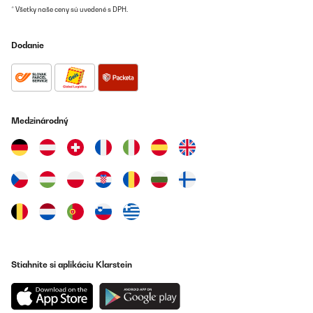
für den Hausgebrauch für Brot ( Sauerteig ohne Hefe mit Roggen
* Všetky naše ceny sú uvedené s DPH.
und etwas Dinkelmehl) . Und da ich mehr Teig habe verteile den
Teig auf drei oder vier Portionen. Das Brot wird super gut
gemischt und bekommt ein wunderbare Qualität wie aus einer
Dodanie
guten Bäckerei. Hefeteige werden ganz weich und durch das gute
Mixen sehr leicht und dennoch gut strukturiert. Ein Minus gibt es
bei mir, weil Eier nicht schaumig werden. Mit vier habe ich es
gemacht. Das wurde nichts. Hierfür muss der Handmixer her. -
Wenn man sich an die Mengenangaben hält ist die Maschine
auch gut sauber zumachen.
Medzinárodný
Amazon-Benutzer
Preložiť
OVERENÁ KONTROLA
02/04/2025
Obwohl der Motor dieser Maschine nach 3 stufe laut ist, macht
jedes Gerät - Knett, Fleischwolf und Mixer seine Arbeit sehr
schnell und für verschiedene Arbeiten haben verschiedene
ersatzteile. Auch gut ist, wenn ein Gerät im Betrieb ist, 2 anderen
Stiahnite si aplikáciu Klarstein
durch Sicherheitsabdeckungen blockieren werden können. Dank
Saugnäpfen von unten ist diese LKW (ca.8 KG.) Küchenmaschine
stabil. Für Faulenzer und schnelle Arbeit , auch dicke Wände
(gegen lauter Motor) ist Kaufempfehlung.