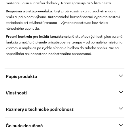
materiálu a sú súčasťou dodávky. Naraz spracuje až 2 litre cesta.
Bezpečná a čistá prevádzka:
Kryt proti rozstriekaniu zachytí múčnu
hmlu aj pri plnom výkone. Automatické bezpečnostné vypnutie zastaví
zariadenie pri zdvihnutí ramena – výmena nadstavca bez rizika
náhodného zapnutia.
Presná kontrola pre každú konzistenciu:
6 stupňov rýchlosti plus pulzná
funkcia umožňujú plynulé prispôsobenie tempa – od pomalého miešania
krémov a náplní až po rýchle šľahanie bielkov do tuhého snehu. Nič sa
neprešľahá ani nezostane nedostatočne spracované.
Popis produktu
Vlastnosti
Rozmery a technické podrobnosti
Čo bude doručené