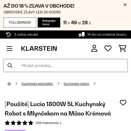
AŽ DO 18 % ZĽAVA V OBCHODE!
OBROVSKÉ ZĽAVY LEN 24 HODÍN!
Nakupujte
11
49
28
FULLSWING18
H
M
S
teraz
2 ročná záruka
14 dní na vrátenie tovaru
Kuchynské spotrebiče
Kuchynské roboty
[Použité] Lucia 1800W 5L Kuchynský
Robot s Mlynčekom na Mäso Krémová
206 hodnotenia(-í)