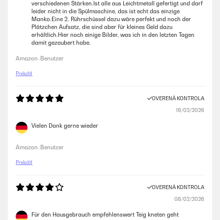
verschiedenen Stärken.Ist alle aus Leichtmetall gefertigt und darf
leider nicht in die Spülmaschine, das ist echt das einzige
Manko.Eine 2. Rührschüssel dazu wäre perfekt und noch der
Plätzchen Aufsatz, die sind aber für kleines Geld dazu
erhältlich.Hier noch einige Bilder, was ich in den letzten Tagen
damit gezaubert habe.
Amazon-Benutzer
Preložiť
OVERENÁ KONTROLA
16/02/2026
Vielen Dank gerne wieder
Amazon-Benutzer
Preložiť
OVERENÁ KONTROLA
08/02/2026
Für den Hausgebrauch empfehlenswert Teig kneten geht