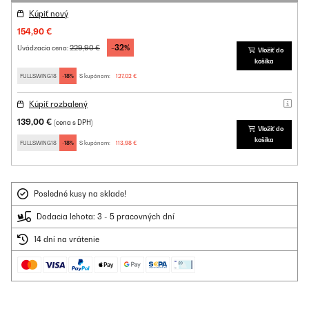
Kúpiť nový
154,90 €
-32%
229,90 €
Uvádzacia cena:
Vložiť do
košíka
FULLSWING18
-18%
S kupónom:
127,02 €
Kúpiť rozbalený
139,00 €
(cena s DPH)
Vložiť do
košíka
FULLSWING18
-18%
S kupónom:
113,98 €
Posledné kusy na sklade!
Dodacia lehota: 3 - 5 pracovných dní
14 dní na vrátenie