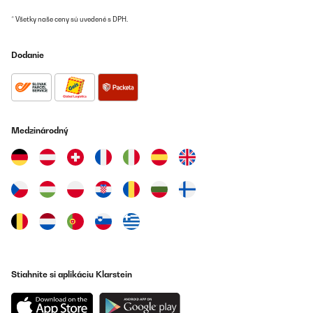
OVERENÁ KONTROLA
* Všetky naše ceny sú uvedené s DPH.
05/08/2025
Dodanie
Habe den Gärkessel im gebraucht als Lagerung von meinem
Produkt, und zum Reinigen passt es in die Spülmaschine
Amazon-Benutzer
Preložiť
Medzinárodný
OVERENÁ KONTROLA
12/04/2025
Fusto complesso all’inizio ma molto utile per produrre birra a
casa
Utente Amazon
Preložiť
Stiahnite si aplikáciu Klarstein
OVERENÁ KONTROLA
18/02/2025