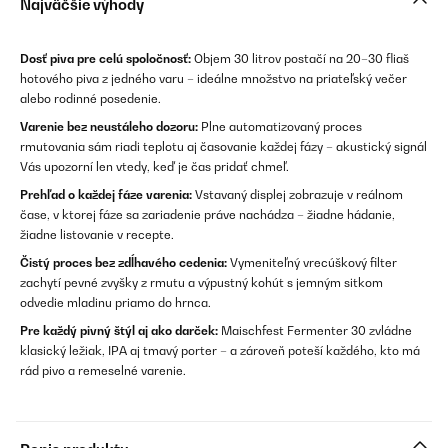
Najväčšie výhody
Dosť piva pre celú spoločnosť:
Objem 30 litrov postačí na 20–30 fliaš
hotového piva z jedného varu – ideálne množstvo na priateľský večer
alebo rodinné posedenie.
Varenie bez neustáleho dozoru:
Plne automatizovaný proces
rmutovania sám riadi teplotu aj časovanie každej fázy – akustický signál
Vás upozorní len vtedy, keď je čas pridať chmeľ.
Prehľad o každej fáze varenia:
Vstavaný displej zobrazuje v reálnom
čase, v ktorej fáze sa zariadenie práve nachádza – žiadne hádanie,
žiadne listovanie v recepte.
Čistý proces bez zdĺhavého cedenia:
Vymeniteľný vrecúškový filter
zachytí pevné zvyšky z rmutu a výpustný kohút s jemným sitkom
odvedie mladinu priamo do hrnca.
Pre každý pivný štýl aj ako darček:
Maischfest Fermenter 30 zvládne
klasický ležiak, IPA aj tmavý porter – a zároveň poteší každého, kto má
rád pivo a remeselné varenie.