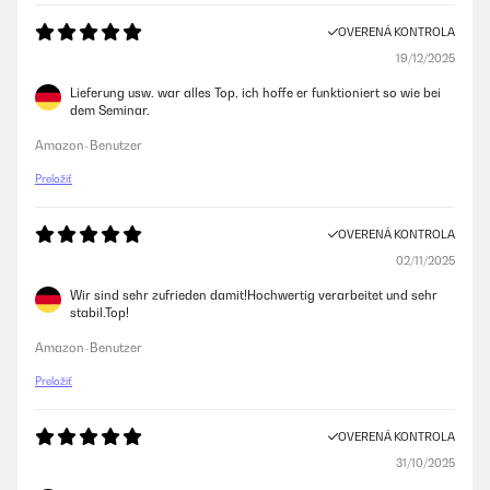
OVERENÁ KONTROLA
19/12/2025
Lieferung usw. war alles Top, ich hoffe er funktioniert so wie bei
dem Seminar.
Amazon-Benutzer
Preložiť
OVERENÁ KONTROLA
02/11/2025
Wir sind sehr zufrieden damit!Hochwertig verarbeitet und sehr
stabil.Top!
Amazon-Benutzer
Preložiť
OVERENÁ KONTROLA
31/10/2025