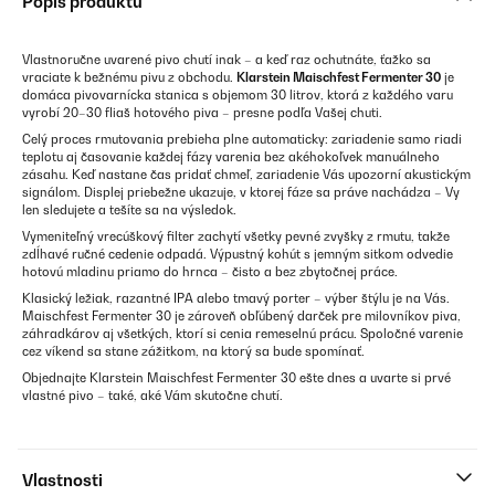
Popis produktu
Vlastnoručne uvarené pivo chutí inak – a keď raz ochutnáte, ťažko sa
vraciate k bežnému pivu z obchodu.
Klarstein Maischfest Fermenter 30
je
domáca pivovarnícka stanica s objemom 30 litrov, ktorá z každého varu
vyrobí 20–30 fliaš hotového piva – presne podľa Vašej chuti.
Celý proces rmutovania prebieha plne automaticky: zariadenie samo riadi
teplotu aj časovanie každej fázy varenia bez akéhokoľvek manuálneho
zásahu. Keď nastane čas pridať chmeľ, zariadenie Vás upozorní akustickým
signálom. Displej priebežne ukazuje, v ktorej fáze sa práve nachádza – Vy
len sledujete a tešíte sa na výsledok.
Vymeniteľný vrecúškový filter zachytí všetky pevné zvyšky z rmutu, takže
zdĺhavé ručné cedenie odpadá. Výpustný kohút s jemným sitkom odvedie
hotovú mladinu priamo do hrnca – čisto a bez zbytočnej práce.
Klasický ležiak, razantné IPA alebo tmavý porter – výber štýlu je na Vás.
Maischfest Fermenter 30 je zároveň obľúbený darček pre milovníkov piva,
záhradkárov aj všetkých, ktorí si cenia remeselnú prácu. Spoločné varenie
cez víkend sa stane zážitkom, na ktorý sa bude spomínať.
Objednajte Klarstein Maischfest Fermenter 30 ešte dnes a uvarte si prvé
vlastné pivo – také, aké Vám skutočne chutí.
Vlastnosti