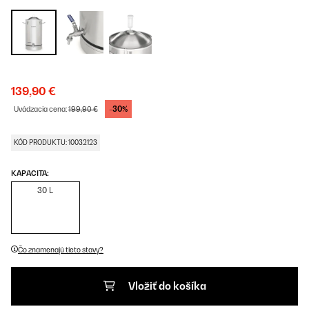
139,90 €
-30%
Uvádzacia cena:
199,90 €
KÓD PRODUKTU: 10032123
KAPACITA:
30 L
Čo znamenajú tieto stavy?
Vložiť do košíka