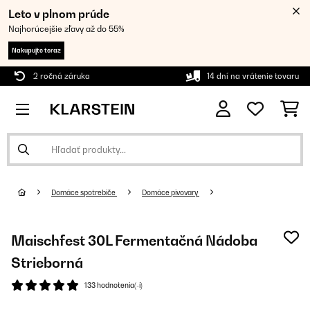
Leto v plnom prúde
Najhorúcejšie zľavy až do 55%
Nakupujte teraz
2 ročná záruka
14 dní na vrátenie tovaru
Domáce spotrebiče
Domáce pivovary
Maischfest 30L Fermentačná Nádoba
Strieborná
133 hodnotenia(-í)