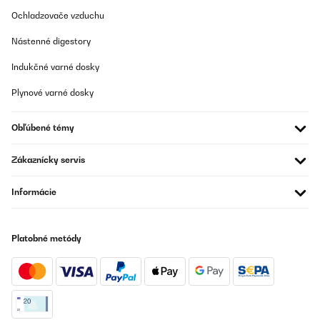
Ochladzovače vzduchu
Utente Amazon
Nástenné digestory
Preložiť
Indukčné varné dosky
OVERENÁ KONTROLA
Plynové varné dosky
07/08/2025
Etliche Liter gebraut. Für Einsteiger top .
Obľúbené témy
Amazon-Benutzer
Zákaznícky servis
Preložiť
Informácie
OVERENÁ KONTROLA
05/08/2025
Platobné metódy
buon prodotto. robusto e ben costruito
Utente Amazon
Preložiť