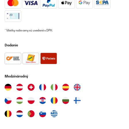
Utente Amazon
Preložiť
OVERENÁ KONTROLA
* Všetky naše ceny sú uvedené s DPH.
05/08/2025
Dodanie
Habe den Gärkessel im gebraucht als Lagerung von meinem
Produkt, und zum Reinigen passt es in die Spülmaschine
Amazon-Benutzer
Preložiť
Medzinárodný
OVERENÁ KONTROLA
12/04/2025
Fusto complesso all’inizio ma molto utile per produrre birra a
casa
Utente Amazon
Preložiť