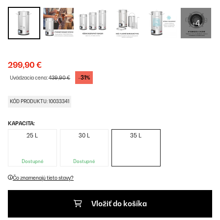
+4
299,90 €
-31%
Uvádzacia cena:
439,90 €
KÓD PRODUKTU: 10033341
KAPACITA:
25 L
30 L
35 L
Dostupné
Dostupné
Čo znamenajú tieto stavy?
Vložiť do košíka