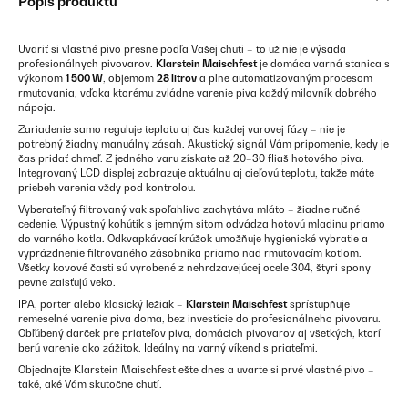
Popis produktu
Uvariť si vlastné pivo presne podľa Vašej chuti – to už nie je výsada
profesionálnych pivovarov.
Klarstein Maischfest
je domáca varná stanica s
výkonom
1 500 W
, objemom
28 litrov
a plne automatizovaným procesom
rmutovania, vďaka ktorému zvládne varenie piva každý milovník dobrého
nápoja.
Zariadenie samo reguluje teplotu aj čas každej varovej fázy – nie je
potrebný žiadny manuálny zásah. Akustický signál Vám pripomenie, kedy je
čas pridať chmeľ. Z jedného varu získate až 20–30 fliaš hotového piva.
Integrovaný LCD displej zobrazuje aktuálnu aj cieľovú teplotu, takže máte
priebeh varenia vždy pod kontrolou.
Vyberateľný filtrovaný vak spoľahlivo zachytáva mláto – žiadne ručné
cedenie. Výpustný kohútik s jemným sitom odvádza hotovú mladinu priamo
do varného kotla. Odkvapkávací krúžok umožňuje hygienické vybratie a
vyprázdnenie filtrovaného zásobníka priamo nad rmutovacím kotlom.
Všetky kovové časti sú vyrobené z nehrdzavejúcej ocele 304, štyri spony
pevne zaisťujú veko.
IPA, porter alebo klasický ležiak –
Klarstein Maischfest
sprístupňuje
remeselné varenie piva doma, bez investície do profesionálneho pivovaru.
Obľúbený darček pre priateľov piva, domácich pivovarov aj všetkých, ktorí
berú varenie ako zážitok. Ideálny na varný víkend s priateľmi.
Objednajte Klarstein Maischfest ešte dnes a uvarte si prvé vlastné pivo –
také, aké Vám skutočne chutí.