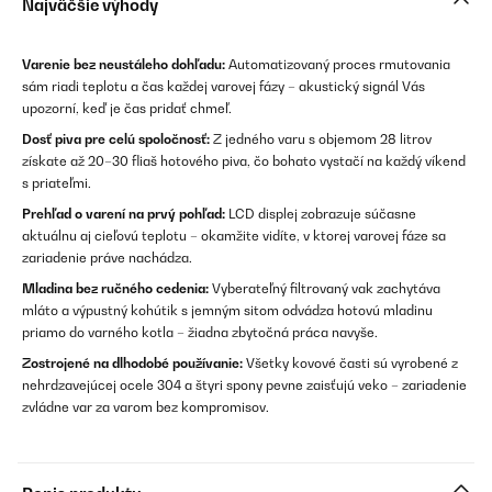
Najväčšie výhody
Varenie bez neustáleho dohľadu:
Automatizovaný proces rmutovania
sám riadi teplotu a čas každej varovej fázy – akustický signál Vás
upozorní, keď je čas pridať chmeľ.
Dosť piva pre celú spoločnosť:
Z jedného varu s objemom 28 litrov
získate až 20–30 fliaš hotového piva, čo bohato vystačí na každý víkend
s priateľmi.
Prehľad o varení na prvý pohľad:
LCD displej zobrazuje súčasne
aktuálnu aj cieľovú teplotu – okamžite vidíte, v ktorej varovej fáze sa
zariadenie práve nachádza.
Mladina bez ručného cedenia:
Vyberateľný filtrovaný vak zachytáva
mláto a výpustný kohútik s jemným sitom odvádza hotovú mladinu
priamo do varného kotla – žiadna zbytočná práca navyše.
Zostrojené na dlhodobé používanie:
Všetky kovové časti sú vyrobené z
nehrdzavejúcej ocele 304 a štyri spony pevne zaisťujú veko – zariadenie
zvládne var za varom bez kompromisov.