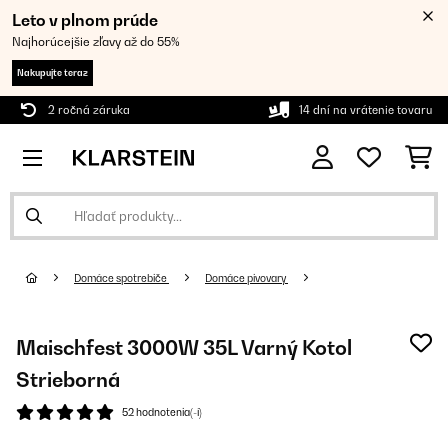
Leto v plnom prúde
Najhorúcejšie zľavy až do 55%
Nakupujte teraz
2 ročná záruka
14 dní na vrátenie tovaru
Domáce spotrebiče
Domáce pivovary
Maischfest 3000W 35L Varný Kotol
Strieborná
52 hodnotenia(-í)