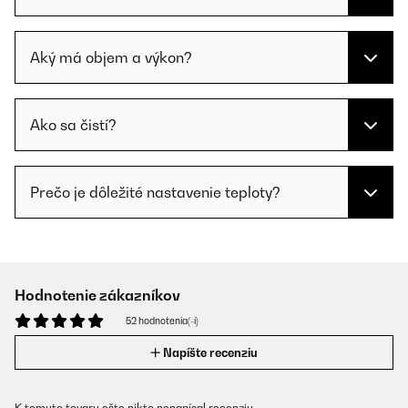
Aký má objem a výkon?
Ako sa čistí?
Prečo je dôležité nastavenie teploty?
Hodnotenie zákazníkov
52 hodnotenia(-í)
Napíšte recenziu
K tomuto tovaru ešte nikto nenapísal recenziu.