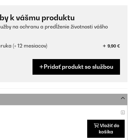
žby k vášmu produktu
lužby na ochranu a predĺženie životnosti vášho
ruka (+ 12 mesiacov)
9,90 €
Pridať produkt so službou
Vložiť do
košíka