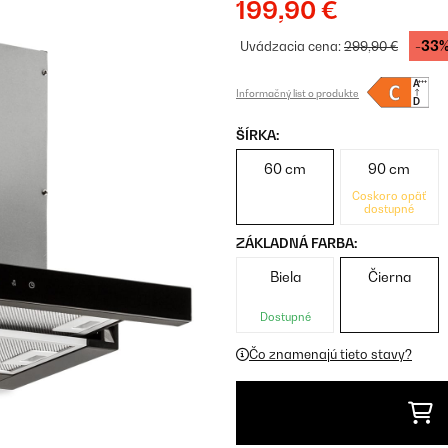
199,90 €
-33
Uvádzacia cena:
299,90 €
Informačný list o produkte
ŠÍRKA:
60 cm
90 cm
Čoskoro opäť
dostupné
ZÁKLADNÁ FARBA:
Biela
Čierna
Dostupné
Čo znamenajú tieto stavy?