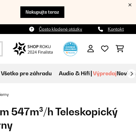
Nakupujte teraz
Často kladené otázky
Kontakt
Všetko pre záhradu
Audio & Hifi
Výpredaj
Novink
ierny
m 547m³/h Teleskopický
rny