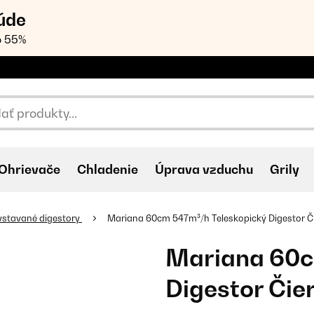
úde
o 55%
Ohrievače
Chladenie
Úprava vzduchu
Grily
vstavané digestory
Mariana 60cm 547m³/h Teleskopický Digestor Č
Mariana 60c
Digestor Čie