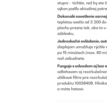
stupni – tichšie, než by ste
výkon podľa aktuálnej potre
Dokonalé osvetlenie varnej
teplotou svetla od 3 200 do
plochu presne tak, ako to 
záblesku.
Jednoduché ovládanie, aut
displejom umožňuje rýchle n
po 15 minútach (max. 60 min
naň zabudnete.
Funguje s odvodom aj bez 
odťahovom aj recirkulačnom
uhlíkové filtre pre recirku
produktu 10038408. Hliníko
a máte hotovo.