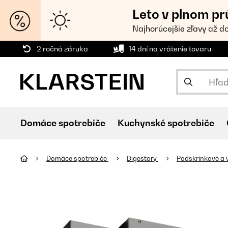
Leto v plnom pr
Najhorúcejšie zľavy až d
2 ročná záruka
14 dní na vrátenie tovaru
Domáce spotrebiče
Kuchynské spotrebiče
Domáce spotrebiče
Digestory
Podskrinkové a 