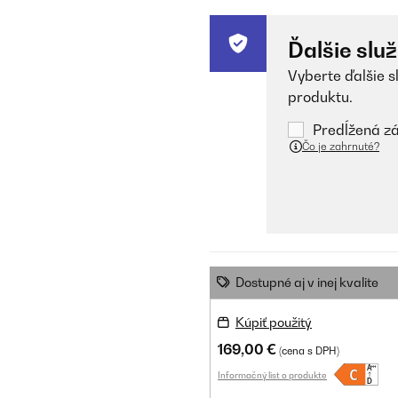
Ďalšie slu
Vyberte ďalšie s
produktu.
Predĺžená zá
Čo je zahrnuté?
Dostupné aj v inej kvalite
Kúpiť použitý
169,00 €
(cena s DPH)
Informačný list o produkte