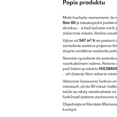
Popis produktu
Malá kuchyňa neznamená, že mu
Neo 60
je teleskopická podskr
skrinkou – a keď začnete variť,
zaberanie miesta, žiadne vizuál
Výkon až
547 m³/h
sa postará o
zariadenie zostáva príjemne t
stupne ventilácie nastavíte poh
Nemáte vyvedenie do exteriéru
recirkulačnom režime. Aktívne u
pod číslom produktu
1003840
– ich čistenie Vám zaberie min
Vstavaná časovacia funkcia um
minútach, až do 60 minút. Indik
takže sa nikdy nezabudnete na ú
funkčnosť zostane zachovaná a
Objednajte si Klarstein Mariana
kuchyni.