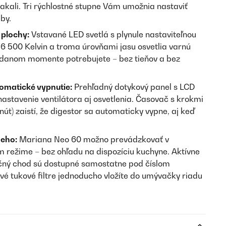
 čakali. Tri rýchlostné stupne Vám umožnia nastaviť
by.
 plochy:
Vstavané LED svetlá s plynule nastaviteľnou
 6 500 Kelvin a troma úrovňami jasu osvetlia varnú
v danom momente potrebujete – bez tieňov a bez
omatické vypnutie:
Prehľadný dotykový panel s LCD
astavenie ventilátora aj osvetlenia. Časovač s krokmi
út) zaistí, že digestor sa automaticky vypne, aj keď
neho:
Mariana Neo 60 možno prevádzkovať v
 režime – bez ohľadu na dispozíciu kuchyne. Aktívne
lačný chod sú dostupné samostatne pod číslom
vé tukové filtre jednoducho vložíte do umývačky riadu