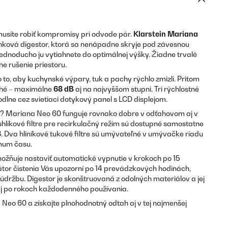
síte robiť kompromisy pri odvode pár.
Klarstein Mariana
inková digestor, ktorá sa nenápadne skryje pod závesnou
 jednoducho ju vytiahnete do optimálnej výšky. Žiadne trvalé
ne rušenie priestoru.
 to, aby kuchynské výpary, tuk a pachy rýchlo zmizli. Pritom
iché – maximálne
68 dB
aj na najvyššom stupni. Tri rýchlostné
odlne cez svietiaci dotykový panel s LCD displejom.
? Mariana Neo 60 funguje rovnako dobre v odťahovom aj v
hlíkové filtre pre recirkulačný režim sú dostupné samostatne
8
. Dva hliníkové tukové filtre sú umývateľné v umývačke riadu
imum času.
ožňuje nastaviť automatické vypnutie v krokoch po 15
átor čistenia Vás upozorní po 14 prevádzkových hodinách,
držbu. Digestor je skonštruovaná z odolných materiálov a jej
j po rokoch každodenného používania.
 Neo 60 a získajte plnohodnotný odtah aj v tej najmenšej