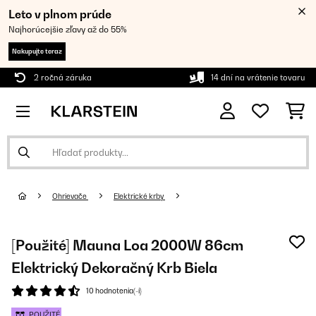
Leto v plnom prúde
Najhorúcejšie zľavy až do 55%
Nakupujte teraz
2 ročná záruka
14 dní na vrátenie tovaru
Ohrievače
Elektrické krby
[Použité] Mauna Loa 2000W 86cm
Elektrický Dekoračný Krb Biela
10 hodnotenia(-í)
POUŽITÉ