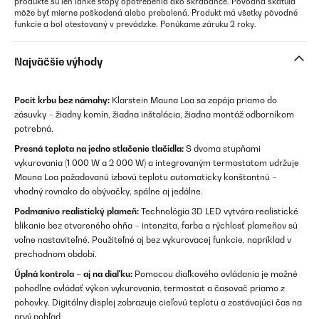
produkte sú len ľahké stopy opotrebenia ako škrabance. Pôvodná škatuľa
môže byť mierne poškodená alebo prebalená. Produkt má všetky pôvodné
funkcie a bol otestovaný v prevádzke. Ponúkame záruku 2 roky.
Najväčšie výhody
Pocit krbu bez námahy:
Klarstein Mauna Loa sa zapája priamo do
zásuvky – žiadny komín, žiadna inštalácia, žiadna montáž odborníkom
potrebná.
Presná teplota na jedno stlačenie tlačidla:
S dvoma stupňami
vykurovania (1 000 W a 2 000 W) a integrovaným termostatom udržuje
Mauna Loa požadovanú izbovú teplotu automaticky konštantnú –
vhodný rovnako do obývačky, spálne aj jedálne.
Podmanivo realistický plameň:
Technológia 3D LED vytvára realistické
blikanie bez otvoreného ohňa – intenzita, farba a rýchlosť plameňov sú
voľne nastaviteľné. Použiteľné aj bez vykurovacej funkcie, napríklad v
prechodnom období.
Úplná kontrola – aj na diaľku:
Pomocou diaľkového ovládania je možné
pohodlne ovládať výkon vykurovania, termostat a časovač priamo z
pohovky. Digitálny displej zobrazuje cieľovú teplotu a zostávajúci čas na
prvý pohľad.