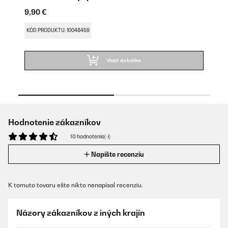
9,90 €
9,
KÓD PRODUKTU: 10048459
KÓ
Vložiť do košíka
Hodnotenie zákazníkov
10 hodnotenia(-í)
Napíšte recenziu
K tomuto tovaru ešte nikto nenapísal recenziu.
Názory zákazníkov z iných krajín