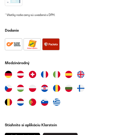
Amazon-Benutzer
Preložiť
* Všetky naše ceny sú uvedené s DPH.
OVERENÁ KONTROLA
Dodanie
22/09/2020
So wie auf dem Bild sieht er auch aus. Er verbreitet eine super
gemütliche Stimmung und lässt den Raum viel gemütlicher wirken.
Amazon-Benutzer
Medzinárodný
Preložiť
Stiahnite si aplikáciu Klarstein