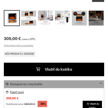
+3
305,00 €
(cena s DPH)
Informačný list o produkte
KÓD PRODUKTU: 53035167
Vložiť do košíka
Dostupné aj v inej kvalite
Kúpiť nový
359,90 €
-36%
569,90 €
Vložiť do
Uvádzacia cena:
košíka