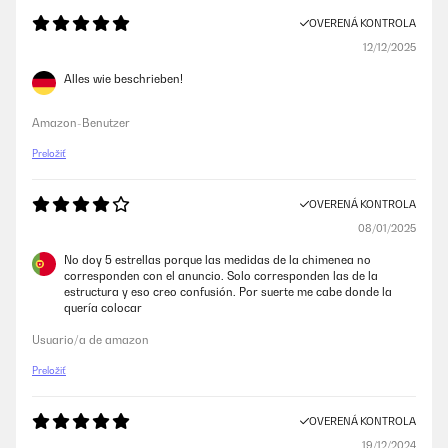
OVERENÁ KONTROLA
12/12/2025
Alles wie beschrieben!
Amazon-Benutzer
Preložiť
OVERENÁ KONTROLA
08/01/2025
No doy 5 estrellas porque las medidas de la chimenea no
corresponden con el anuncio. Solo corresponden las de la
estructura y eso creo confusión. Por suerte me cabe donde la
quería colocar
Usuario/a de amazon
Preložiť
OVERENÁ KONTROLA
19/12/2024