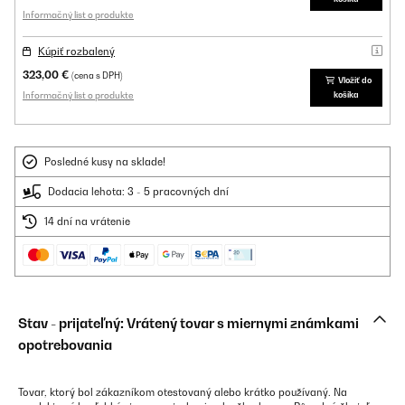
Informačný list o produkte
Kúpiť rozbalený
323,00 €
(cena s DPH)
Vložiť do
Informačný list o produkte
košíka
Posledné kusy na sklade!
Dodacia lehota: 3 - 5 pracovných dní
14 dní na vrátenie
Stav - prijateľný: Vrátený tovar s miernymi známkami
opotrebovania
Tovar, ktorý bol zákazníkom otestovaný alebo krátko používaný. Na