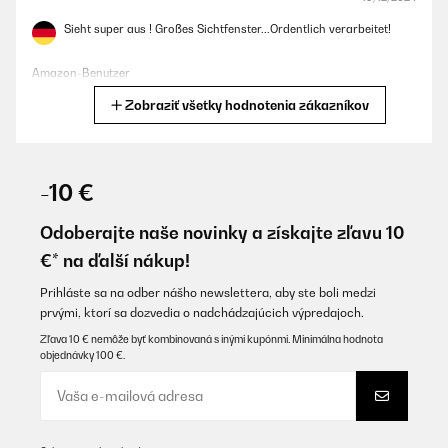
Sieht super aus ! Großes Sichtfenster...Ordentlich verarbeitet!
Amazon-Benutzer
Zobraziť všetky hodnotenia zákazníkov
Preložiť
OVERENÁ KONTROLA
26/07/2022
-10 €
Technisch scheint das Gerät ordentlich zu sein. Nicht zufrieden
bin ich aber mit der weißen Holzumrandung und dem
Odoberajte naše novinky a získajte zľavu 10
aufzusetzenden Regal. Die weiße Lackierung ist schadhaft und ist
€* na ďalší nákup!
sogar schmutzig.
Amazon-Benutzer
Prihláste sa na odber nášho newslettera, aby ste boli medzi
prvými, ktorí sa dozvedia o nadchádzajúcich výpredajoch.
Preložiť
Zľava 10 € nemôže byť kombinovaná s inými kupónmi. Minimálna hodnota
objednávky 100 €.
OVERENÁ KONTROLA
12/04/2022
Schönes Gerät für gemütliche Stunden. Heizlüfter im
Anfangsbetrieb etwas laut.