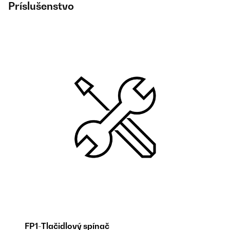
Príslušenstvo
FP1-Tlačidlový spínač
FP