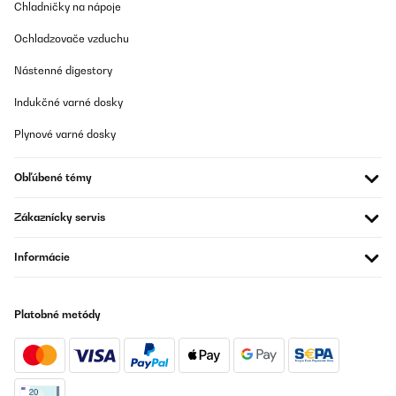
Chladničky na nápoje
gut bin sehr zufrieden Heizung habe ich nicht an , würde ich
immer wieder kaufen.
Ochladzovače vzduchu
Amazon-Benutzer
Nástenné digestory
Preložiť
Indukčné varné dosky
OVERENÁ KONTROLA
Plynové varné dosky
10/01/2021
Die Medien konnten nicht geladen werden. Einfacher Aufbau mit
Obľúbené témy
schöner Optik und „wärmenden“ Flammenbild. Der eingebaute
Heizlüfter hat ca.60db, kann aber komplett abgeschaltet werden.
Wir nutzen nur die Flammen Simulation.
Zákaznícky servis
Amazon-Benutzer
Informácie
Preložiť
Platobné metódy
OVERENÁ KONTROLA
04/12/2020
Schnelle Lieferung. Alles gut verpackt.