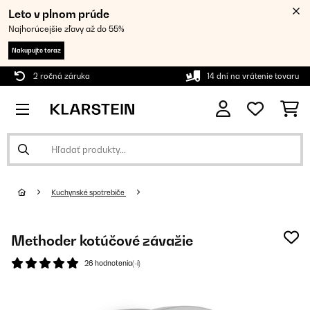
Leto v plnom prúde
Najhorúcejšie zľavy až do 55%
Nakupujte teraz
2 ročná záruka
14 dní na vrátenie tovaru
Kuchynské spotrebiče
Methoder kotúčové závažie
26 hodnotenia(-í)