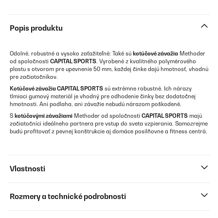
Popis produktu
Odolné, robustné a vysoko zaťažiteľné: Také sú
kotúčové závažia
Methoder
od spoločnosti
CAPITAL SPORTS
. Vyrobené z kvalitného polymérového
plastu s otvorom pre upevnenie 50 mm, každej činke dajú hmotnosť, vhodnú
pre začiatočníkov.
Kotúčové závažia CAPITAL SPORTS
sú extrémne robustné. Ich nárazy
tlmiaci gumový materiál je vhodný pre odhodenie činky bez dodatočnej
hmotnosti. Ani podlaha, ani závažie nebudú nárazom poškodené.
S
kotúčovými závažiami
Methoder od spoločnosti
CAPITAL SPORTS
majú
začiatočníci ideálneho partnera pre vstup do sveta vzpierania. Samozrejme
budú profitovať z pevnej konštrukcie aj domáce posilňovne a fitness centrá.
Vlastnosti
Rozmery a technické podrobnosti