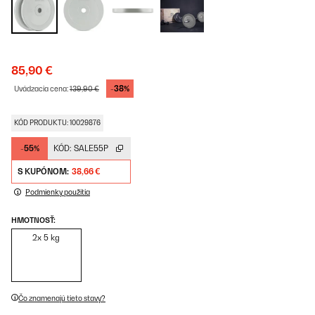
85,90 €
-38%
Uvádzacia cena:
139,90 €
KÓD PRODUKTU: 10029876
-55%
KÓD:
SALE55P
S KUPÓNOM:
38,66 €
Podmienky použitia
HMOTNOSŤ:
2x 5 kg
Čo znamenajú tieto stavy?