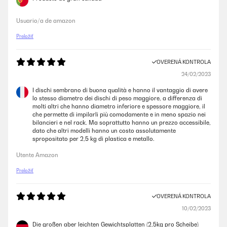
Usuario/a de amazon
Preložiť
OVERENÁ KONTROLA
24/02/2023
I dischi sembrano di buona qualità e hanno il vantaggio di avere
lo stesso diametro dei dischi di peso maggiore, a differenza di
molti altri che hanno diametro inferiore e spessore maggiore, il
che permette di impilarli più comodamente e in meno spazio nei
bilancieri e nel rack. Ma soprattutto hanno un prezzo accessibile,
dato che altri modelli hanno un costo assolutamente
spropositato per 2,5 kg di plastica e metallo.
Utente Amazon
Preložiť
OVERENÁ KONTROLA
10/02/2023
Die großen aber leichten Gewichtsplatten (2,5kg pro Scheibe)