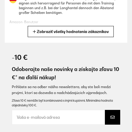
eignen sich hervorragend für Personen die mit dem Training
beginnen und z.B. bei der Langhantel dennoch den Abstand
großer Scheiben benötigen.
Amazon-Benutzer
Zobraziť všetky hodnotenia zákazníkov
Preložiť
OVERENÁ KONTROLA
04/02/2023
-10 €
I've been looking around the internet for an affordable pair of
technique plates of a standard Olympic barbell size. These were
Odoberajte naše novinky a získajte zľavu 10
the only ones. Unlike mainstream brands such as Eleiko and
€* na ďalší nákup!
Mirafit's technique plates, these are not as thick and chunky
which for some people is a downside as it can make them more
unstable on the floor; however, if you are using them for a home
Prihláste sa na odber nášho newslettera, aby ste boli medzi
gym, these are absolutely fine and take up much less space than
prvými, ktorí sa dozvedia o nadchádzajúcich výpredajoch.
their bulkier (and much more expensive) counterparts.
Zľava 10 € nemôže byť kombinovaná s inými kupónmi. Minimálna hodnota
Amazon user
objednávky 100 €.
Preložiť
OVERENÁ KONTROLA