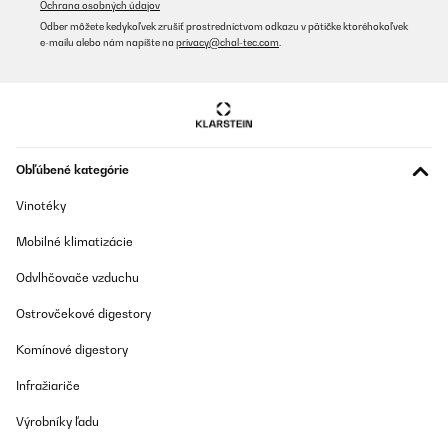
Ochrana osobných údajov
30/12/2022
Odber môžete kedykoľvek zrušiť prostredníctvom odkazu v pätičke ktoréhokoľvek
e-mailu alebo nám napíšte na
privacy@chal-tec.com
.
ottimo prodotto, come da foto.
Utente Amazon
Preložiť
Obľúbené kategórie
OVERENÁ KONTROLA
18/02/2022
Vinotéky
Positiv: - Preis im Gegensatz zu andern Technikscheiben - fester
Mobilné klimatizácie
Kunststoff und kein Gummi - geringes Springen beim abwerfen -
akzeptable Verarbeitung - Gewicht annähernd ohne Abweichung
Negativ: - Farbe leicht rosa, nicht strahlend weiß - Bohrung zu
Odvlhčovače vzduchu
eng, somit kaum auf eine Olympia Langhantel aufzubringen und
musste mit einer Pfeile nachjustieren, da aus Vollkunststoff aber
Ostrovčekové digestory
kein Problem (sollte zwingend nachgebessert werden) - 440 mm
Durchmesser und damit 1 cm kleiner als die Standardscheiben
Komínové digestory
(da die Scheiben seltenst in Verbindung mit anderen schweren
Scheiben abgeworfen werden, gibt es für mich keinen Grund
Infražiariče
nicht auf die vollen 450 mm Durchmesser auszuweiten) Fazit: Wer
eine Scheibe fürs Techniktraining beim Gewichtheben sucht und
ambitionierte Vorstellungen hat, sollte von diesen Scheiben
Výrobníky ľadu
absehen und sich anderweitig umsehen. Wer aber beim