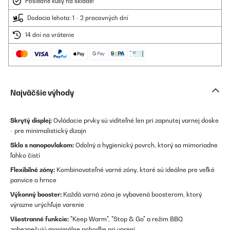
Posledné kusy na sklade!
Dodacia lehota: 1 - 2 pracovných dní
14 dní na vrátenie
Najväčšie výhody
Skrytý displej:
Ovládacie prvky sú viditeľné len pri zapnutej varnej doske
- pre minimalistický dizajn
Sklo s nanopovlakom:
Odolný a hygienický povrch, ktorý sa mimoriadne
ľahko čistí
Flexibilné zóny:
Kombinovateľné varné zóny, ktoré sú ideálne pre veľké
panvice a hrnce
Výkonný booster:
Každá varná zóna je vybavená boosterom, ktorý
výrazne urýchľuje varenie
Všestranné funkcie:
"Keep Warm", "Stop & Go" a režim BBQ
zabezpečujú maximálne pohodlie pri varení