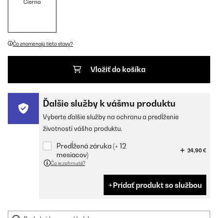
Čierna
Čo znamenajú tieto stavy?
Vložiť do košíka
Ďalšie služby k vášmu produktu
Vyberte ďalšie služby na ochranu a predĺženie
životnosti vášho produktu.
Predĺžená záruka (+ 12
24,90 €
mesiacov)
Čo je zahrnuté?
Pridať produkt so službou