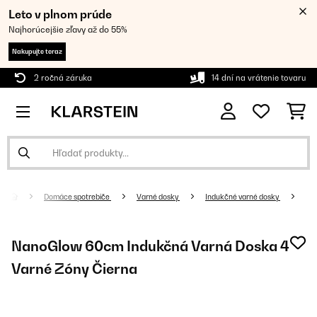
Leto v plnom prúde
Najhorúcejšie zľavy až do 55%
Nakupujte teraz
2 ročná záruka
14 dní na vrátenie tovaru
Domáce spotrebiče
Varné dosky
Indukčné varné dosky
NanoGlow 60cm Indukčná Varná Doska 4
Varné Zóny Čierna