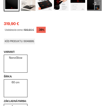
+2
319,90 €
-36%
Uvádzacia cena:
499,90 €
KÓD PRODUKTU: 10046695
VARIANT:
NanoGlow
ŠÍRKA:
60 cm
ZÁKLADNÁ FARBA: