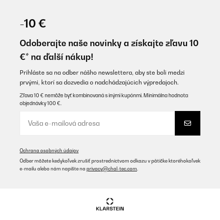
-10 €
Odoberajte naše novinky a získajte zľavu 10
€* na ďalší nákup!
Prihláste sa na odber nášho newslettera, aby ste boli medzi
prvými, ktorí sa dozvedia o nadchádzajúcich výpredajoch.
Zľava 10 € nemôže byť kombinovaná s inými kupónmi. Minimálna hodnota
objednávky 100 €.
Ochrana osobných údajov
Odber môžete kedykoľvek zrušiť prostredníctvom odkazu v pätičke ktoréhokoľvek
e-mailu alebo nám napíšte na
privacy@chal-tec.com
.