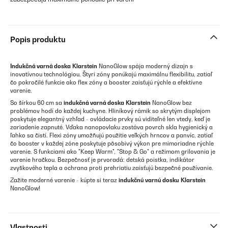
Popis produktu
Indukčná varná doska
Klarstein
NanoGlow spája moderný dizajn s
inovatívnou technológiou. Štyri zóny ponúkajú maximálnu flexibilitu, zatiaľ
čo pokročilé funkcie ako flex zóny a booster zaisťujú rýchle a efektívne
varenie.
So šírkou 60 cm sa
indukčná varná doska
Klarstein
NanoGlow bez
problémov hodí do každej kuchyne. Hliníkový rámik so skrytým displejom
poskytuje elegantný vzhľad - ovládacie prvky sú viditeľné len vtedy, keď je
zariadenie zapnuté. Vďaka nanopovlaku zostáva povrch skla hygienický a
ľahko sa čistí. Flexi zóny umožňujú použitie veľkých hrncov a panvíc, zatiaľ
čo booster v každej zóne poskytuje pôsobivý výkon pre mimoriadne rýchle
varenie. S funkciami ako "Keep Warm", "Stop & Go" a režimom grilovania je
varenie hračkou. Bezpečnosť je prvoradá: detská poistka, indikátor
zvyškového tepla a ochrana proti prehriatiu zaisťujú bezpečné používanie.
Zažite moderné varenie - kúpte si teraz
indukčnú varnú dosku
Klarstein
NanoGlow!
Vlastnosti