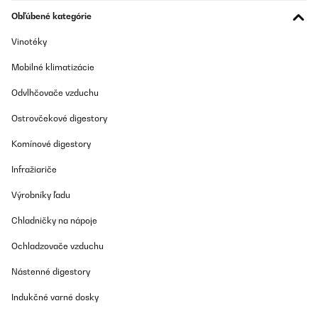
Obľúbené kategórie
Vinotéky
Mobilné klimatizácie
Odvlhčovače vzduchu
Ostrovčekové digestory
Komínové digestory
Infražiariče
Výrobníky ľadu
Chladničky na nápoje
Ochladzovače vzduchu
Nástenné digestory
Indukčné varné dosky