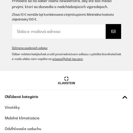
Prihláste sa na odber nášho newslettera, aby ste boli medzi
prvými, ktorí sa dozvedia o nadchádzajúcich výpredajoch.
Zľava 10 € nemôže byť kombinovaná s inými kupónmi. Minimálna hodnota
objednávky 100 €.
Ochrana osobných údajov
Odber môžete kedykoľvek zrušiť prostredníctvom odkazu v pätičke ktoréhokoľvek
e-mailu alebo nám napíšte na
privacy@chal-tec.com
.
Obľúbené kategórie
Vinotéky
Mobilné klimatizácie
Odvlhčovače vzduchu