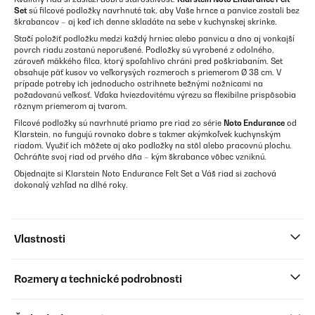
Set
sú filcové podložky navrhnuté tak, aby Vaše hrnce a panvice zostali bez
škrabancov – aj keď ich denne skladáte na sebe v kuchynskej skrinke.
Stačí položiť podložku medzi každý hrniec alebo panvicu a dno aj vonkajší
povrch riadu zostanú neporušené. Podložky sú vyrobené z odolného,
zároveň mäkkého filca, ktorý spoľahlivo chráni pred poškriabaním. Set
obsahuje päť kusov vo veľkorysých rozmeroch s priemerom Ø 38 cm. V
prípade potreby ich jednoducho ostrihnete bežnými nožnicami na
požadovanú veľkosť. Vďaka hviezdovitému výrezu sa flexibilne prispôsobia
rôznym priemerom aj tvarom.
Filcové podložky sú navrhnuté priamo pre riad zo série
Noto Endurance
od
Klarstein, no fungujú rovnako dobre s takmer akýmkoľvek kuchynským
riadom. Využiť ich môžete aj ako podložky na stôl alebo pracovnú plochu.
Ochráňte svoj riad od prvého dňa – kým škrabance vôbec vzniknú.
Objednajte si Klarstein Noto Endurance Felt Set a Váš riad si zachová
dokonalý vzhľad na dlhé roky.
Vlastnosti
Rozmery a technické podrobnosti