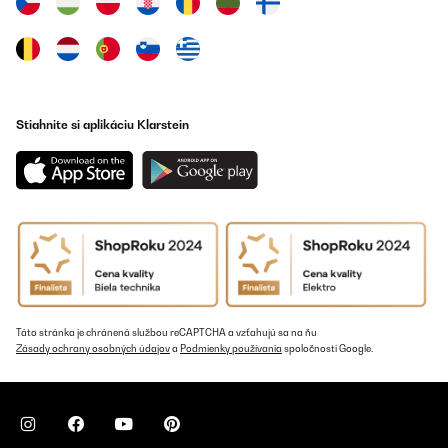
Stiahnite si aplikáciu Klarstein
Táto stránka je chránená službou reCAPTCHA a vzťahujú sa na ňu
Zásady ochrany osobných údajov
a
Podmienky používania
spoločnosti Google.