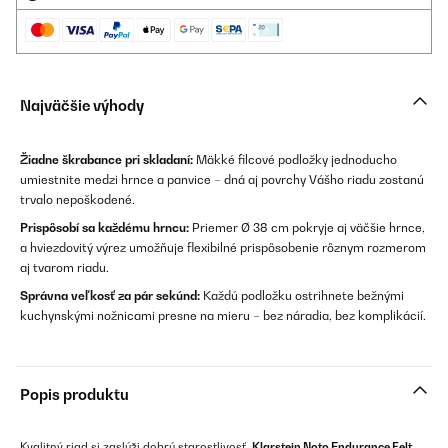
Najväčšie výhody
Žiadne škrabance pri skladaní:
Mäkké filcové podložky jednoducho
umiestnite medzi hrnce a panvice – dná aj povrchy Vášho riadu zostanú
trvalo nepoškodené.
Prispôsobí sa každému hrncu:
Priemer Ø 38 cm pokryje aj väčšie hrnce,
a hviezdovitý výrez umožňuje flexibilné prispôsobenie rôznym rozmerom
aj tvarom riadu.
Správna veľkosť za pár sekúnd:
Každú podložku ostrihnete bežnými
kuchynskými nožnicami presne na mieru – bez náradia, bez komplikácií.
Popis produktu
Kvalitný riad si zaslúži dobrú starostlivosť.
Klarstein Noto Endurance Felt