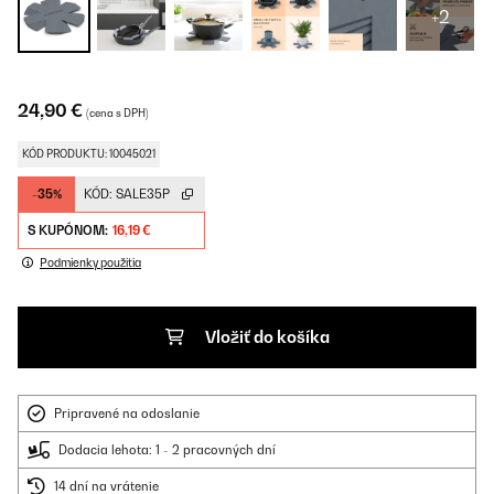
+2
24,90 €
(cena s DPH)
KÓD PRODUKTU: 10045021
-35%
KÓD:
SALE35P
S KUPÓNOM:
16,19 €
Podmienky použitia
Vložiť do košíka
Pripravené na odoslanie
Dodacia lehota: 1 - 2 pracovných dní
14 dní na vrátenie