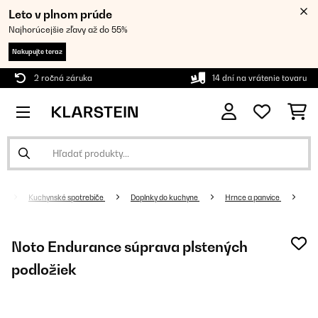
Leto v plnom prúde
Najhorúcejšie zľavy až do 55%
Nakupujte teraz
2 ročná záruka
14 dní na vrátenie tovaru
Kuchynské spotrebiče
Doplnky do kuchyne
Hrnce a panvice
Noto Endurance súprava plstených
podložiek