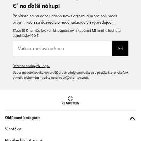
€* na ďalší nákup!
Prihláste sa na odber nášho newslettera, aby ste boli medzi
prvými, ktorí sa dozvedia o nadchádzajúcich výpredajoch.
Zľava 10 € nemôže byť kombinovaná s inými kupónmi. Minimálna hodnota
objednávky 100 €.
Ochrana osobných údajov
Odber môžete kedykoľvek zrušiť prostredníctvom odkazu v pätičke ktoréhokoľvek
e-mailu alebo nám napíšte na
privacy@chal-tec.com
.
Obľúbené kategórie
Vinotéky
Mobilné klimatizácie