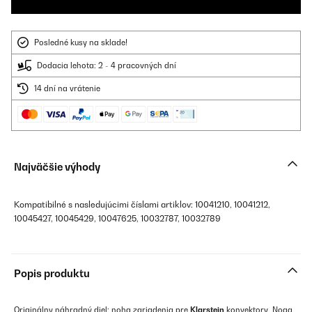
Posledné kusy na sklade!
Dodacia lehota: 2 - 4 pracovných dní
14 dní na vrátenie
Najväčšie výhody
Kompatibilné s nasledujúcimi číslami artiklov: 10041210, 10041212,
10045427, 10045429, 10047625, 10032787, 10032789
Popis produktu
Originálny náhradný diel: noha zariadenia pre
Klarstein
konvektory. Noga