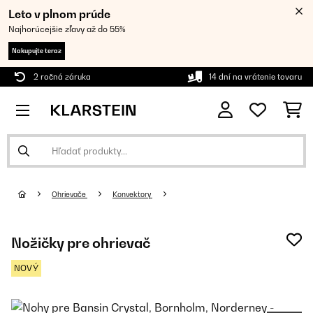
Leto v plnom prúde
Najhorúcejšie zľavy až do 55%
Nakupujte teraz
2 ročná záruka
14 dní na vrátenie tovaru
Ohrievače
Konvektory
Nožičky pre ohrievač
NOVÝ