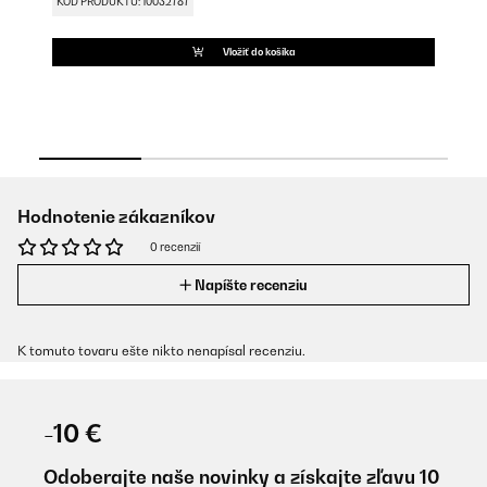
KÓD PRODUKTU: 10032787
KÓ
Vložiť do košíka
Hodnotenie zákazníkov
0 recenzií
Napíšte recenziu
K tomuto tovaru ešte nikto nenapísal recenziu.
-10 €
Odoberajte naše novinky a získajte zľavu 10