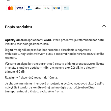
Popis produktu
Optický kábel
od spoločnosti
G&BL
, ktorá predstavuje referenčnú hodnotu
kvality a technológie konštrukcie.
Digitálny signál sa prenáša bez rušenia a skreslenia s najvyššou
rýchlosťou, najnižším vplyvom šumu a maximálnou koherenciou zvukového
rozmeru.
Výrazne sa zlepšila transparentnosť, čistota a hĺbka prenosu zvuku. Strata
intenzity signálu v optickom kábli
,
je menšia ako 0,2 dB/m s vložným
útlmom <1,5 dB.
Rozsiahly frekvenčný rozsah dc-10mhz.
Je vhodný najmä na hi-endové pripojenia a využíva svetlovod
,
ktorý spĺňa
najvyššie štandardy konštrukčnej technológie a zaručuje absolútnu
transparentnosť a čistotu zvukového frontu.