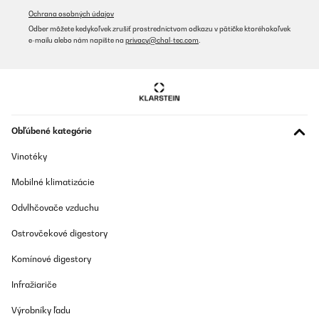
Ochrana osobných údajov
Odber môžete kedykoľvek zrušiť prostredníctvom odkazu v pätičke ktoréhokoľvek
e-mailu alebo nám napíšte na
privacy@chal-tec.com
.
Obľúbené kategórie
Vinotéky
Mobilné klimatizácie
Odvlhčovače vzduchu
Ostrovčekové digestory
Komínové digestory
Infražiariče
Výrobníky ľadu