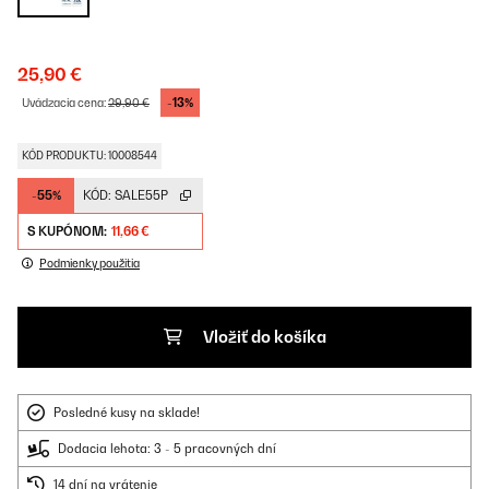
25,90 €
-13%
Uvádzacia cena:
29,90 €
KÓD PRODUKTU: 10008544
-55%
KÓD:
SALE55P
S KUPÓNOM:
11,66 €
Podmienky použitia
Vložiť do košíka
Posledné kusy na sklade!
Dodacia lehota: 3 - 5 pracovných dní
14 dní na vrátenie