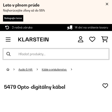
Leto v plnom prúde
Najhorúcejšie zľavy až do 55%
Nakupujte teraz
2 ročná záruka
14 dní na vrátenie tovaru
Audio & Hifi
Káble a príslušenstvo
5479 Opto-digitálny kábel