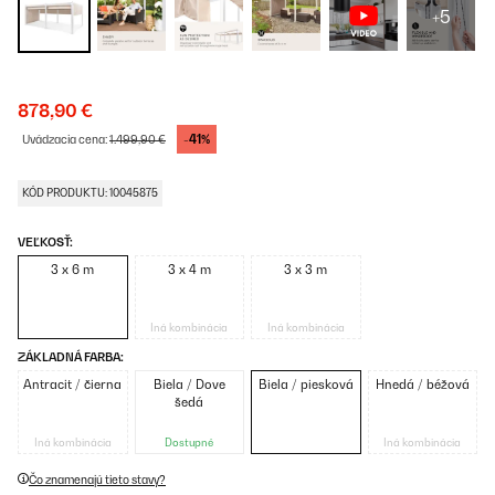
+5
878,90 €
-41%
Uvádzacia cena:
1.499,90 €
KÓD PRODUKTU: 10045875
VEĽKOSŤ:
3 x 6 m
3 x 4 m
3 x 3 m
Iná kombinácia
Iná kombinácia
ZÁKLADNÁ FARBA:
Antracit / čierna
Biela / Dove
Biela / piesková
Hnedá / béžová
šedá
Iná kombinácia
Dostupné
Iná kombinácia
Čo znamenajú tieto stavy?