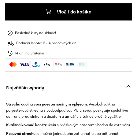
Vložiť do košíka
Posledné kusy na sklade!
Dodacia lehota: 3 - 4 pracovných dní
14 dní na vrátenie
Najväčšie výhody
Strecha odolná voči poveternostným vplyvom:
Vysokokvalitná
polyesterová strecha s vodoodpudivou PU vrstvou poskytuje spoľahlivú
ochranu pred slnkom a dažďom a umožňuje tak celoročné využitie
Kvalitná kovová konštrukcia
s práškovým náterom vhodná do exteriéru
Posuvnú strechu
je možné jednoducho zatiahnuť alebo odtiahnuť