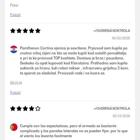
Peter
Preložiť
OVERENÁ KONTROLA
19/03/2026
Pamthenon Cortina sjenica je savršena. Prpizvod sam kupila po
znatno nižoj cijeni no što se može kupiti kod ostalih ponuditelja,
o pri te ke proizvod TOP kvalitete. Dostava je brza i pouzdana.
Svakako ću opet kupovati kod Klarstaina. Prethodno sam kupila
sušionik za hranu, kuh.robot mikser , infracrvenu grijalicu 2 kom,
te aparat za sladoled. Proizvodi rade i ne kvare se.
SILVIJA
Preložiť
OVERENÁ KONTROLA
30/12/2025
Cumple con las expectativas, pero el armado es bastante
complicado y los paneles laterales no se pueden fijar, por lo que
el viento los levanta facilmente