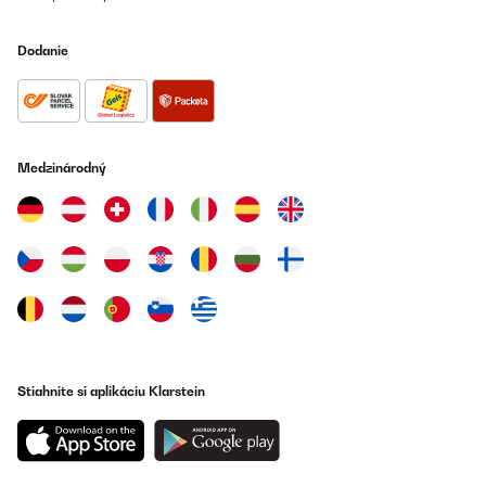
Amazon user
Dodanie
Preložiť
OVERENÁ KONTROLA
06/07/2023
Medzinárodný
Die Anleitung ist halt nicht vom großen schwedischen
Möbelhaus, das merkt man sofort. Definitiv sollte man sich vor
dem Aufbau damit ausreichend auseinandersetzen und alle
Materialien übersichtlich vorbereiten.Ein extrem wichtiger Punkt
wird in keinster Weise dargestellt:Die Seitenrollos müssen durch
die von unten anzuschraubenden Zierleisten (Bauteile F), welche
mit den Schrauben mit Abstandshaltern montiert werden,
zwischen diesen und dem Hauptrahmen durchlaufen, nicht
darunter! (siehe Bild)Ansonsten ist der Aufbau mit zwei
handwerklich begabten Personen in ca 2 Stunden locker zu
schaffen.Das Material ist ausreichend stabil, die Verbindungen
haltbar. Die Lackierung macht einen wertigen Eindruck und ich
hatte zumindest weder Farbnasen noch Kratzer an den
Stiahnite si aplikáciu Klarstein
Teilen.Eine Kleinigkeit sei noch erwähnt: Die Rolloketten werden
ohne untere Umlenkung/Fixierung geliefert. Das führt bei Wind zu
einem stetigen schlagen der Ketten an die Alupfosten (nervig).Im
Internet bekommt man jedoch Klemmkettenhalter für diese
Kugelendlosketten (auch in schwarz) und kann recht einfach