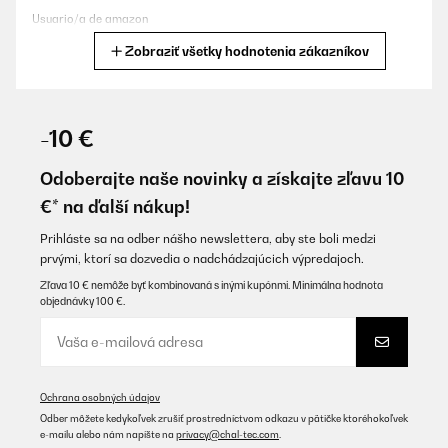
Usuario/a de amazon
Zobraziť všetky hodnotenia zákazníkov
Preložiť
OVERENÁ KONTROLA
15/11/2025
-10 €
Ich liebe das Ding.
Odoberajte naše novinky a získajte zľavu 10
Amazon-Benutzer
€* na ďalší nákup!
Preložiť
Prihláste sa na odber nášho newslettera, aby ste boli medzi
prvými, ktorí sa dozvedia o nadchádzajúcich výpredajoch.
OVERENÁ KONTROLA
Zľava 10 € nemôže byť kombinovaná s inými kupónmi. Minimálna hodnota
objednávky 100 €.
27/08/2025
Leider konnte man das Faltdach nicht auf Bildern sehen. Es ist
okay, aber nicht so wie ich es mir Vorgestellt habe. Die Rollos
sind klasse und lassen sich gut hoch und runter machen. Qualität
ist sehr gut von allen Materialien. Leider waren die Magnete
Ochrana osobných údajov
gleich nach Anbau defekt.
Odber môžete kedykoľvek zrušiť prostredníctvom odkazu v pätičke ktoréhokoľvek
Amazon-Benutzer
e-mailu alebo nám napíšte na
privacy@chal-tec.com
.