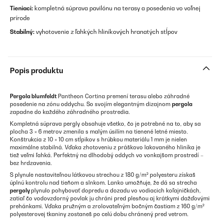
Tieniaci:
kompletná súprava pavilónu na terasy a posedenia vo voľnej
prírode
Stabilný:
vyhotovenie z ľahkých hliníkových hranatých stĺpov
Popis produktu
Pergola blumfeldt
Pantheon Cortina premení terasu alebo záhradné
posedenie na zónu oddychu. So svojím elegantným dizajnom
pergola
zapadne do každého záhradného prostredia.
Kompletná súprava pergly obsahuje všetko, čo je potrebné na to, aby sa
plocha 3 × 6 metrov zmenila s malým úsilím na tienené letné miesto.
Konštrukcia z 10 × 10 cm stĺpikov s hrúbkou materiálu 1 mm je nielen
maximálne stabilná. Vďaka zhotoveniu z práškovo lakovaného hliníka je
tiež veľmi ľahká. Perfektný na dlhodobý oddych vo vonkajšom prostredí –
bez hrdzavenia.
S plynule nastaviteľnou látkovou strechou z 180 g/m² polyesteru získaš
úplnú kontrolu nad tieňom a slnkom. Lanko umožňuje, že dá sa strecha
pergoly
plynulo pohybovať dopredu a dozadu vo vodiacich koľajničkách,
zatiaľ čo vodovzdorný povlak ju chráni pred plesňou aj krátkymi dažďovými
prehánkami. Vďaka pružným a zrolovateľným bočným častiam z 160 g/m²
polyesterovej tkaniny zostaneš po celú dobu chránený pred vetrom.