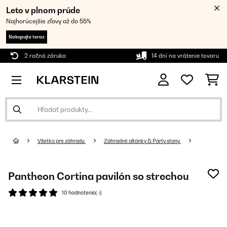
Leto v plnom prúde
Najhorúcejšie zľavy až do 55%
Nakupujte teraz
2 ročná záruka
14 dní na vrátenie tovaru
Všetko pre záhradu
Záhradné altánky & Párty stany
Pantheon Cortina pavilón so strechou
10 hodnotenia(-í)