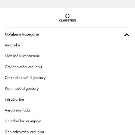
Preložiť
OVERENÁ KONTROLA
04/02/2025
Obľúbené kategórie
Ein absoluter Traum für unseren Garten!Nach langem Suchen
haben wir uns für den Blumfeldt Pantheon Cortina entschieden
Vinotéky
und sind mehr als begeistert. Die Qualität ist erstklassig - man
merkt sofort, dass hier hochwertige Materialien verwendet
Mobilné klimatizácie
wurden.Die Montage war zu zweit gut machbar, alle Teile waren
vollständig und perfekt verarbeitet. Das pulverbeschichtete
Aluminiumgestell macht einen sehr stabilen Eindruck und wird
Odvlhčovače vzduchu
garantiert lange halten. Besonders clever ist das raffbare
Stoffdach mit dem Seilzugsystem - funktioniert butterweich und
Ostrovčekové digestory
lässt sich millimetergenau einstellen.Highlights: • Erstklassige
Verarbeitung aller Komponenten • Sehr stabiler Stand auch bei
Komínové digestory
Wind • Wasserdichtes Dach hält, was es verspricht • Seitenteile
lassen sich kinderleicht auf- und abrollen • Zeitloses, elegantes
Infražiariče
DesignDer Preis von etwa 1.000€ ist für diese Qualität absolut
gerechtfertigt. Wir nutzen den Pavillon jetzt seit drei Monaten
intensiv und er sieht aus wie am ersten Tag. Die
Výrobníky ľadu
wasserabweisenden Eigenschaften sind top, selbst bei starkem
Regen bleibt alles darunter trocken.Fazit: Eine Investition, die sich
Chladničky na nápoje
gelohnt hat. Der Pantheon Cortina ist sein Geld wert und wird
uns noch viele Jahre Freude bereiten!
Ochladzovače vzduchu