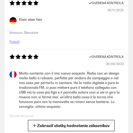
OVERENÁ KONTROLA
30/11/2023
Klein aber fein
Amazon-Benutzer
Preložiť
OVERENÁ KONTROLA
29/06/2023
Molto contento con il mio nuovo acquisto. Radio con un design
molto bello e robusto, perfetta per andare da campeggio o nel
mio caso per portarlo in cantiere. Ha la radio digitale e pure la
tradizionale FM, ci puoi mettere pure il telefono collegato con
USB ma la cosa più figa e il pannello solare così si sei in giro la
musica non si ferma mai. un'altra bella cosa è la torcia che
funziona pure con la manovella se rimani senza batteria. Lo
consiglio, ottimo acquisto.
Utente Amazon
Zobraziť všetky hodnotenia zákazníkov
Preložiť