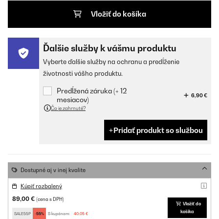
Vložiť do košíka
Ďalšie služby k vášmu produktu
Vyberte ďalšie služby na ochranu a predĺženie
životnosti vášho produktu.
Predĺžená záruka (+ 12
6,90 €
mesiacov)
Čo je zahrnuté?
Pridať produkt so službou
Dostupné aj v inej kvalite
Kúpiť rozbalený
89,00 €
(cena s DPH)
Vložiť do
košíka
SALE55P
-55%
S kupónom:
40,05 €