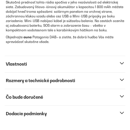
Skutočná prednosť tohto rádia spočíva v jeho nezávislosti od elektrickej
siete. Zabudovaný lítiovo-iónový akumulátor s kapacitou 1 800 mAh môžete
dobíjať hneď troma spôsobmi: solárnym panelom na vrchnej strane,
záchrannou kľukou vzadu alebo cez USB a Mini-USB prípojky po boku
zariadenia. Mini-USB nabíjací kábel je súčasťou balenia. Na cestách oceníte
aj zabudovanú baterku, SOS alarm a zobrazenie času – všetko v
kompaktnom vodotesnom tele s karabínkovým háčikom na boku.
Objednajte
auna
Patagonia DAB+ a zistite, že dobrá hudba Vás môže
sprevádzať skutočne všade.
Vlastnosti
Rozmery a technické podrobnosti
Čo bude doručené
Dodacie podmienky