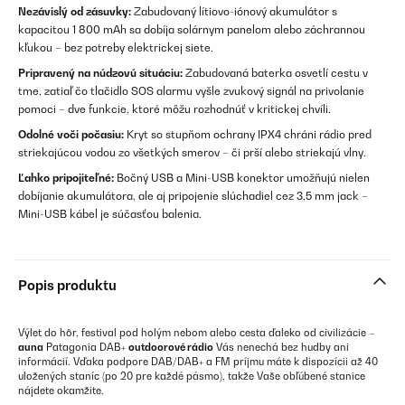
Nezávislý od zásuvky:
Zabudovaný lítiovo-iónový akumulátor s
kapacitou 1 800 mAh sa dobíja solárnym panelom alebo záchrannou
kľukou – bez potreby elektrickej siete.
Pripravený na núdzovú situáciu:
Zabudovaná baterka osvetlí cestu v
tme, zatiaľ čo tlačidlo SOS alarmu vyšle zvukový signál na privolanie
pomoci – dve funkcie, ktoré môžu rozhodnúť v kritickej chvíli.
Odolné voči počasiu:
Kryt so stupňom ochrany IPX4 chráni rádio pred
striekajúcou vodou zo všetkých smerov – či prší alebo striekajú vlny.
Ľahko pripojiteľné:
Bočný USB a Mini-USB konektor umožňujú nielen
dobíjanie akumulátora, ale aj pripojenie slúchadiel cez 3,5 mm jack –
Mini-USB kábel je súčasťou balenia.
Popis produktu
Výlet do hôr, festival pod holým nebom alebo cesta ďaleko od civilizácie –
auna
Patagonia DAB+
outdoorové rádio
Vás nenechá bez hudby ani
informácií. Vďaka podpore DAB/DAB+ a FM príjmu máte k dispozícii až 40
uložených staníc (po 20 pre každé pásmo), takže Vaše obľúbené stanice
nájdete okamžite.