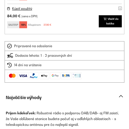
Kúpiť použitý
84,00 €
(cena s DPH)
Vložiť do
košíka
SALE55P
-55%
S kupónom:
37,80 €
Pripravené na odoslanie
Dodacia lehota: 1 - 2 pracovných dní
14 dní na vrátenie
Najväčšie výhody
Príjem kdekoľvek:
Robustné rádio s podporou DAB/DAB+ aj FM zaistí,
že Vaše obľúbené stanice budete počuť aj v odľahlých oblastiach – s
teleskopickou anténou pre čo najlepší signál.