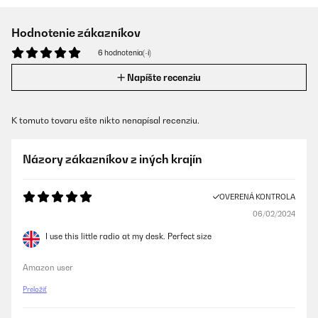
Hodnotenie zákazníkov
6 hodnotenia(-í)
Napíšte recenziu
K tomuto tovaru ešte nikto nenapísal recenziu.
Názory zákazníkov z iných krajín
OVERENÁ KONTROLA
06/02/2024
I use this little radio at my desk. Perfect size
Amazon user
Preložiť