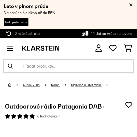
Leto v plnom prúde
Najhorúcejšie zľavy až do 55%
Nakupujte teraz
2 ročná záruka
14 dní na vrátenie tovaru
Audio & Hifi
Rádiá
Digitálne a DAB rádiá
Outdoorové rádio Patagonia DAB+
6 hodnotenia(-í)