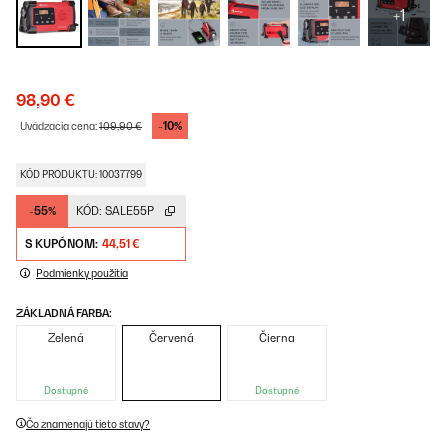
+1
98,90 €
-10%
Uvádzacia cena:
109,90 €
KÓD PRODUKTU: 10037799
-55%
KÓD:
SALE55P
S KUPÓNOM:
44,51 €
Podmienky použitia
ZÁKLADNÁ FARBA:
Zelená
Červená
Čierna
Dostupné
Dostupné
Čo znamenajú tieto stavy?