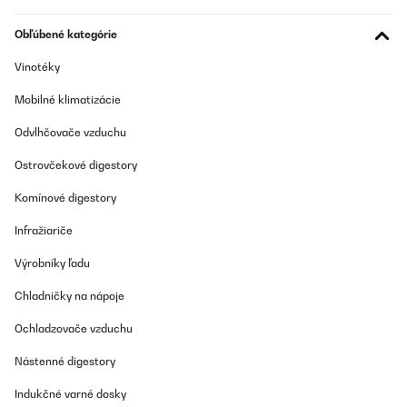
USB, antena para sintonizar la radio... Me parece muy práctica y
me gusta mucho
Obľúbené kategórie
Usuario/a de amazon
Vinotéky
Preložiť
Mobilné klimatizácie
OVERENÁ KONTROLA
Odvlhčovače vzduchu
07/05/2023
Ostrovčekové digestory
Wer ein Outdoor-Radio ohne Akku oder Batterie sucht, ist hier
sehr zufrieden. Klangqualität zufriedenstellend. Sender
Komínové digestory
störungsfrei - sehr gut!
Infražiariče
Amazon-Benutzer
Výrobníky ľadu
Preložiť
Chladničky na nápoje
Ochladzovače vzduchu
Nástenné digestory
Indukčné varné dosky