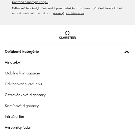
Ochrana osobných údajov
Odber môžete kedykoľvek zrušiť prostredníctvom odkazu v pätičke ktoréhokoľvek
e-mailu alebo nám napíšte na
privacy@chal-tec.com
.
Obľúbené kategórie
Vinotéky
Mobilné klimatizácie
Odvlhčovače vzduchu
Ostrovčekové digestory
Komínové digestory
Infražiariče
Výrobníky ľadu