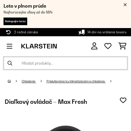
Leto v plnom prúde
Najhorúcejšie zľavy až do 55%
Nakupujte teraz
2 ročná záruka
14 dní na vrátenie tovaru
Chladenie
Príslušenstvo ku klimatizáciam a chladeniu
Diaľkový ovládač – Max Fresh