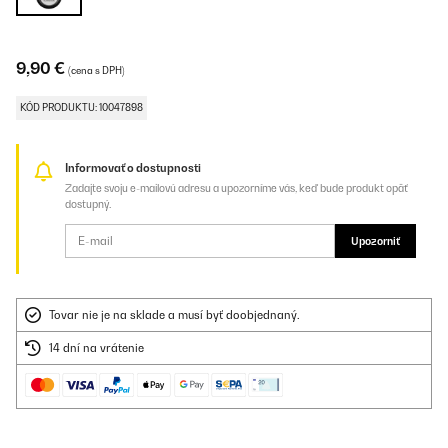
9,90 €
(cena s DPH)
KÓD PRODUKTU: 10047898
Informovať o dostupnosti
Zadajte svoju e-mailovú adresu a upozorníme vás, keď bude produkt opäť
dostupný.
Upozorniť
Tovar nie je na sklade a musí byť doobjednaný.
14 dní na vrátenie