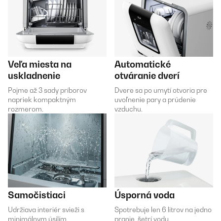
Veľa miesta na
Automatické
uskladnenie
otváranie dverí
Pojme až 3 sady príborov
Dvere sa po umytí otvoria pre
napriek kompaktným
uvoľnenie pary a prúdenie
rozmerom.
vzduchu.
Samočistiaci
Úsporná voda
Udržiava interiér svieži s
Spotrebuje len 6 litrov na jedno
minimálnym úsilím.
pranie, šetrí vodu.