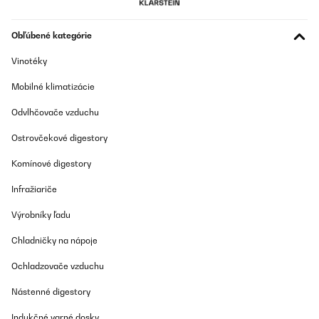
Obľúbené kategórie
Vinotéky
Mobilné klimatizácie
Odvlhčovače vzduchu
Ostrovčekové digestory
Komínové digestory
Infražiariče
Výrobníky ľadu
Chladničky na nápoje
Ochladzovače vzduchu
Nástenné digestory
Indukčné varné dosky