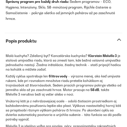
Správny program pre každý druh riadu:
Sedem programov – ECO,
Hygiena, Intenzívny, Sklo, 58-minútový program, Rýchle čistenie a
Samočistenie – pokryje všetko od jemných pohárov až po zaschnuté
hrnce.
Popis produktu
Malá kuchyňa? Zdieľaný byt? Kancelárska kuchynka?
Klarstein Melville 3
je
stolová umývačka riadu, ktorá sa zmestí tam, kde bežná vstavná umývačka
jednoducho nestojí. Žiadna inštalácia, žiadny technik – stačí pripojiť hadicu
na kohútik a môžete začať.
Každý cyklus spotrebuje len
6 litrov vody
– výrazne menej, ako keď umývate
rukami, kde pri rovnakom množstve riadu pretečie kohútikom aj
trojnásobok až štvornásobok. Sedem pracích programov pokryje všetko od
jemného skla až po zaschnuté hrnce. Motor pracuje na
58 dB
, takže
Melville 3 nerušivo beží aj večer alebo v noci.
Vnútorný kôš je z nehrdzavejúcej ocele – odolá čistiacim prostriedkom aj
každodennému používaniu lepšie ako plast. Výškovo nastaviteľný horný kôš
sa prispôsobí rôznym výškam pohárov či hrncov. Po ukončení cyklu sa
dvierka automaticky pootvoria a urýchlia sušenie – táto funkcia sa dá podľa
potreby vypnúť.
Melville 3 je ideálna voľba pre singles, páry, prenajímateľov rekreačných