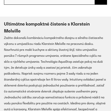
Ultimátne kompaktné čistenie s Klarstein
Melville
Zažite dokonalú kombináciu kompaktného dizajnu a silného čistiaceho
výkonu s umývačkou riadu Klarstein Melville na pracovnú dosku.
Navrhnutá pre malé kuchyne a aktívny životný štýl, táto umývačka
ponúka 7 rôznych programov umývania, vrátane špeciálneho cyklu na
sklo a rýchleho umývania. Technológia AquaStop zaisťuje pokoj na duši
tým, že detekuje úniky vody a zastaví jej prietok, čím zabraňuje
poškodeniu. Napriek svojmu rozmeru pojme 3 sady riadu a na jeden
štandardný cyklus spotrebuje len 6 litrov vody. Intuitívny ovládací panel a
sklenené dvierka poskytujú jednoduché používanie a prehľadnosť, zatiaľ
čo automatické otváranie dvierok zlepšuje sušenie uvoľnením pary.
Jednoduchú údržbu zaručuje samočistiaca funkcia a priložená nádrž na
vodu ponúka flexibilitu pre použitie na cestách. Ideálna pre domy, obytné
autá a karavany, Klarstein Melville spája efektívnosť, bezpečnosť a