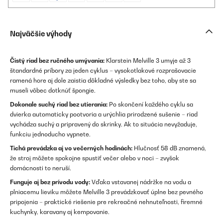
Najväčšie výhody
Čistý riad bez ručného umývania:
Klarstein Melville 3 umyje až 3
štandardné príbory za jeden cyklus – vysokotlakové rozprašovacie
ramená hore aj dole zaistia dôkladné výsledky bez toho, aby ste sa
museli vôbec dotknúť špongie.
Dokonale suchý riad bez utierania:
Po skončení každého cyklu sa
dvierka automaticky pootvoria a urýchlia prirodzené sušenie – riad
vychádza suchý a pripravený do skrinky. Ak to situácia nevyžaduje,
funkciu jednoducho vypnete.
Tichá prevádzka aj vo večerných hodinách:
Hlučnosť 58 dB znamená,
že stroj môžete spokojne spustiť večer alebo v noci – zvyšok
domácnosti to neruší.
Funguje aj bez prívodu vody:
Vďaka vstavanej nádržke na vodu a
plniacemu lieviku môžete Melville 3 prevádzkovať úplne bez pevného
pripojenia – praktické riešenie pre rekreačné nehnuteľnosti, firemné
kuchynky, karavany aj kempovanie.