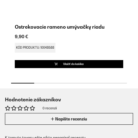
Ostrekovacie rameno umývačky riadu
U
9,90 €
9,
KÓD PRODUKTU: 10048588
KÓ
Vložiť do košíka
Hodnotenie zákazníkov
0 recenzií
Napíšte recenziu
K tomuto tovaru ešte nikto nenapísal recenziu.