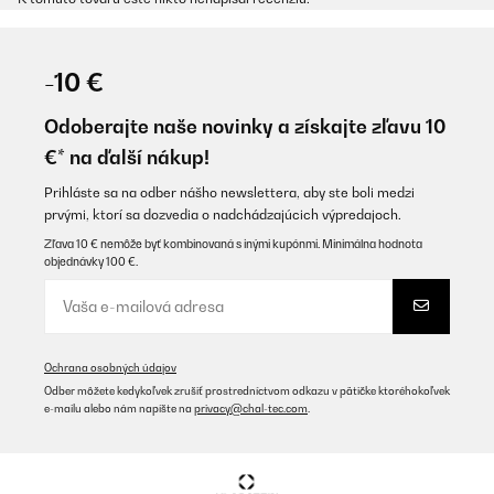
-10 €
Odoberajte naše novinky a získajte zľavu 10
€* na ďalší nákup!
Prihláste sa na odber nášho newslettera, aby ste boli medzi
prvými, ktorí sa dozvedia o nadchádzajúcich výpredajoch.
Zľava 10 € nemôže byť kombinovaná s inými kupónmi. Minimálna hodnota
objednávky 100 €.
Ochrana osobných údajov
Odber môžete kedykoľvek zrušiť prostredníctvom odkazu v pätičke ktoréhokoľvek
e-mailu alebo nám napíšte na
privacy@chal-tec.com
.