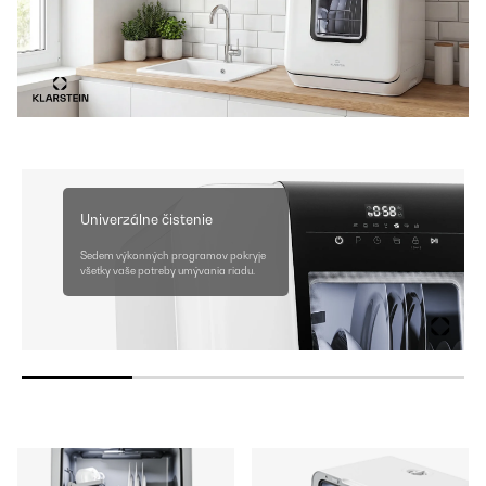
Univerzálne čistenie
Sedem výkonných programov pokryje
všetky vaše potreby umývania riadu.