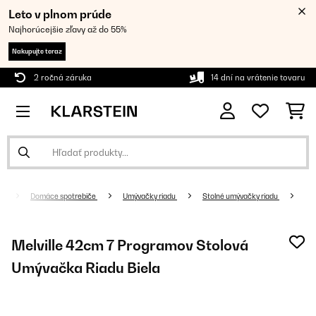
Leto v plnom prúde
Najhorúcejšie zľavy až do 55%
Nakupujte teraz
2 ročná záruka
14 dní na vrátenie tovaru
Domáce spotrebiče
Umývačky riadu
Stolné umývačky riadu
Melville 42cm 7 Programov Stolová
Umývačka Riadu Biela