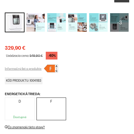
+3
329,90 €
-40%
Uvádzacia cena:
549,90 €
Informačný list o produkte
KÓD PRODUKTU: 10041183
ENERGETICKÁ TRIEDA:
D
F
Dostupné
Čo znamenajú tieto stavy?