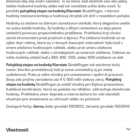
dokonca aby olej vnútri nestuhol. To sa stane, keď vlastníte viac ako jedny
takéto hodnotné hodinky alebo keď ich nemôžete určitú dobu nosiť. Tu
pomôže
pohyblivý stojan na hodinky
Klarstein
Sindelfingen, v ktorom
hodinky neúnavne kmitajú a hodinový strojček ich drží v neustálom pohybe.
Hodinky sú uložené na čiernom zamatovom vankúši, ktorý elegantne uvedie
na scénu každé hodinky. Aj hodinky s dlhým remienkom sa dajú pevne
umiestniť pomocou pripevniteľného predĺženia. Priehľadný kryt chráni
cenné chronometre pred prachom a špinou. Pre otáčanie hodiniek sú na
výber štyri režimy, ktoré sa v rôznych časových intervaloch hýbu buď v
smere otáčania hodinových ručičiek, alebo proti smeru otáčania
hodinových ručičiek, alebo v striedajúcich sa smeroch otáčania. Celkovo sa
môžu hodinky otáčať buď s 650, 900, 1200, alebo 1500 otáčkami za deň.
Pohyblivý stojan na hodinky
Klarstein
Sindelfingen má extrémne tichý
motor, ktorého prevádzkový hluk je sotva vnímateľný aj pri malej
vzdialenosti. Preto je veľmi vhodný pre umiestnenie v spálni či pracovni.
Svoju sila prijíma zariadenie cez 4 V, 550 mAh sieťový zdroj.
Pohyblivý
stojan na hodinky
Sindelfingen je zvlášť vhodný pre štýlovú prezentáciu:
Kužeľová konštrukcia, ktorá sa podobá na reflektor, zdôrazňuje obsiahnuté
hodinky. Priehľadný otvor dopredu a mierne dohora ho robí obzvlášť
vhodným pre umiestnenie vo vitrínach alebo na policiach.
Dostupné farby:
čierna,
biela (produkt 10029112), červená (produkt 10029114)
Vlastnosti