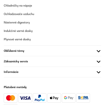
OVERENÁ KONTROLA
Chladničky na nápoje
26/08/2025
Den Uhrenbeweger von Klarstein finde ich sehr empfehlenswert,
Ochladzovače vzduchu
da neben dem gelungenen Design, die Tatsache das der
Uhrenbeweger immer am 12 Uhr Modus stoppt, so das man die
Nástenné digestory
Zeit, z.B. positioniert auf dem Schreibtisch, praktisch ablesen
kann. Ich besitze auch andere Uhrendreher da ist das leider nicht
Indukčné varné dosky
der Fall.
Plynové varné dosky
Amazon-Benutzer
Preložiť
Obľúbené témy
OVERENÁ KONTROLA
Zákaznícky servis
18/08/2024
Informácie
Bello e perfettamente funzionante! Ottimo regalo
Utente Amazon
Platobné metódy
Preložiť
OVERENÁ KONTROLA