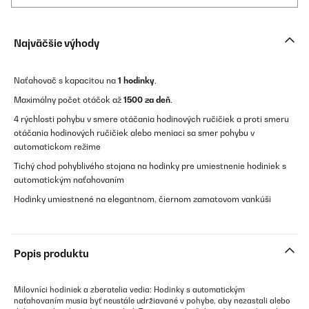
Najväčšie výhody
Naťahovač s kapacitou na
1 hodinky
.
Maximálny počet otáčok až
1500 za deň
.
4 rýchlosti pohybu v smere otáčania hodinových ručičiek a proti smeru
otáčania hodinových ručičiek alebo meniaci sa smer pohybu v
automatickom režime
Tichý chod pohyblivého stojana na hodinky pre umiestnenie hodiniek s
automatickým naťahovaním
Hodinky umiestnené na elegantnom, čiernom zamatovom vankúši
Popis produktu
Milovníci hodiniek a zberatelia vedia: Hodinky s automatickým
naťahovaním musia byť neustále udržiavané v pohybe, aby nezastali alebo