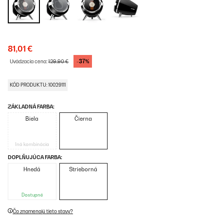
81,01 €
-37%
Uvádzacia cena:
129,90 €
KÓD PRODUKTU: 10029111
ZÁKLADNÁ FARBA:
Biela
Čierna
Iná kombinácia
DOPLŇUJÚCA FARBA:
Hnedá
Strieborná
Dostupné
Čo znamenajú tieto stavy?