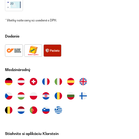
15/06/2024
J’ai commande la boite il y a une semaine… je n’ai jamais rien
reçu, ni même un email de confirmation de ma commande, le
* Všetky naše ceny sú uvedené s DPH.
numéro de tel indiqué n’existe pas… mais le montant est bien
débité. Le numéro de téléphone indiqué ne fonctionne pas. Bref,
c’est un site de voleurs.
Dodanie
D
David
Preložiť
Medzinárodný
OVERENÁ KONTROLA
20/05/2024
une étoile de moins car la montre ne revient pas bien en position
centrale verticale. légérement inclinée vers la droite ... mais
fonctionne bien pour l'instant .
STEPHANE
Preložiť
Stiahnite si aplikáciu Klarstein
OVERENÁ KONTROLA