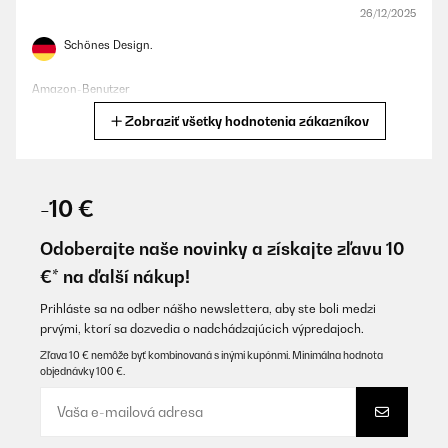
26/12/2025
Schönes Design.
Amazon-Benutzer
Zobraziť všetky hodnotenia zákazníkov
Preložiť
OVERENÁ KONTROLA
13/12/2025
-10 €
Sieht toll aus jeder fragt was das ist!
Odoberajte naše novinky a získajte zľavu 10
Amazon-Benutzer
€* na ďalší nákup!
Preložiť
Prihláste sa na odber nášho newslettera, aby ste boli medzi
prvými, ktorí sa dozvedia o nadchádzajúcich výpredajoch.
OVERENÁ KONTROLA
Zľava 10 € nemôže byť kombinovaná s inými kupónmi. Minimálna hodnota
objednávky 100 €.
18/11/2025
Very good looking piece.