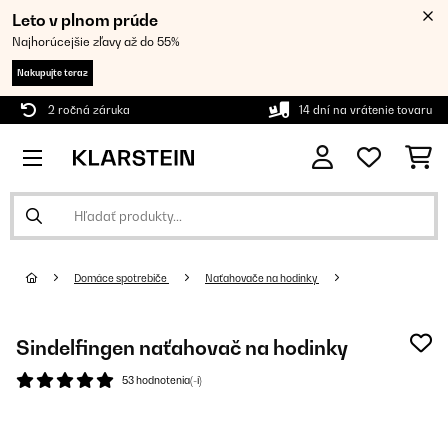
Leto v plnom prúde
Najhorúcejšie zľavy až do 55%
Nakupujte teraz
2 ročná záruka
14 dní na vrátenie tovaru
Domáce spotrebiče
Naťahovače na hodinky
Sindelfingen naťahovač na hodinky
53 hodnotenia(-í)