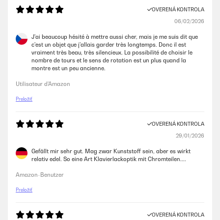
OVERENÁ KONTROLA
06/02/2026
J'ai beaucoup hésité à mettre aussi cher, mais je me suis dit que
c'est un objet que j'allais garder très longtemps. Donc il est
vraiment très beau, très silencieux. La possibilité de choisir le
nombre de tours et le sens de rotation est un plus quand la
montre est un peu ancienne.
Utilisateur d'Amazon
Preložiť
OVERENÁ KONTROLA
29/01/2026
Gefällt mir sehr gut. Mag zwar Kunststoff sein, aber es wirkt
relativ edel. So eine Art Klavierlackoptik mit Chromteilen....
Amazon-Benutzer
Preložiť
OVERENÁ KONTROLA