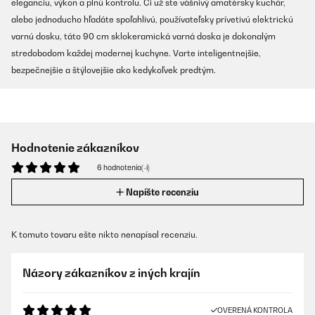
eleganciu, výkon a plnú kontrolu. Či už ste vášnivý amatérsky kuchár,
alebo jednoducho hľadáte spoľahlivú, používateľsky prívetivú elektrickú
varnú dosku, táto 90 cm sklokeramická varná doska je dokonalým
stredobodom každej modernej kuchyne. Varte inteligentnejšie,
bezpečnejšie a štýlovejšie ako kedykoľvek predtým.
Hodnotenie zákazníkov
6 hodnotenia(-í)
Napíšte recenziu
K tomuto tovaru ešte nikto nenapísal recenziu.
Názory zákazníkov z iných krajín
OVERENÁ KONTROLA