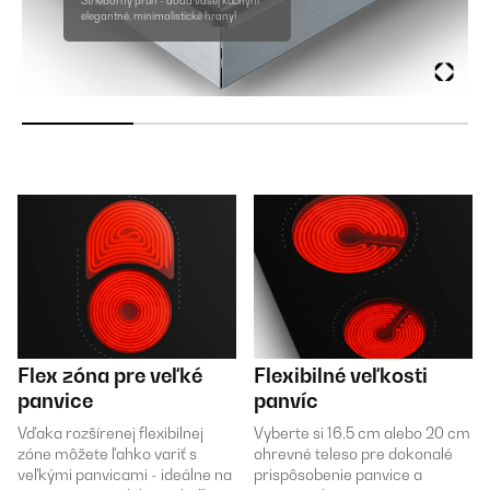
Strieborný pruh - dodá vašej kuchyni
elegantné, minimalistické hrany!
Flex zóna pre veľké
Flexibilné veľkosti
panvice
panvíc
Vďaka rozšírenej flexibilnej
Vyberte si 16,5 cm alebo 20 cm
zóne môžete ľahko variť s
ohrevné teleso pre dokonalé
veľkými panvicami - ideálne na
prispôsobenie panvice a