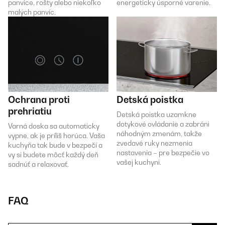
panvice, rošty alebo niekoľko
energeticky úsporné varenie.
malých panvíc.
Ochrana proti
Detská poistka
prehriatiu
Detská poistka uzamkne
dotykové ovládanie a zabráni
Varná doska sa automaticky
náhodným zmenám, takže
vypne, ak je príliš horúca. Vaša
zvedavé ruky nezmenia
kuchyňa tak bude v bezpečí a
nastavenia – pre bezpečie vo
vy si budete môcť každý deň
vašej kuchyni.
sadnúť a relaxovať.
FAQ