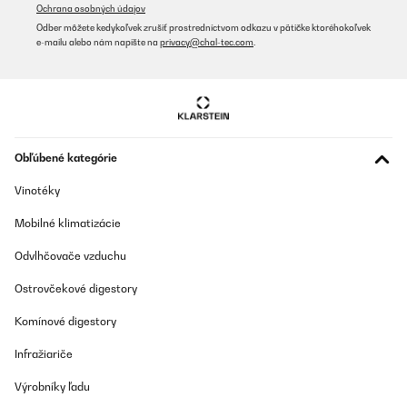
Ochrana osobných údajov
Utilisateur d'Amazon
Odber môžete kedykoľvek zrušiť prostredníctvom odkazu v pätičke ktoréhokoľvek
e-mailu alebo nám napíšte na
privacy@chal-tec.com
.
Preložiť
OVERENÁ KONTROLA
25/09/2025
Sehr gute Oualität
Obľúbené kategórie
Vinotéky
Amazon-Benutzer
Preložiť
Mobilné klimatizácie
Odvlhčovače vzduchu
Ostrovčekové digestory
Komínové digestory
Infražiariče
Výrobníky ľadu