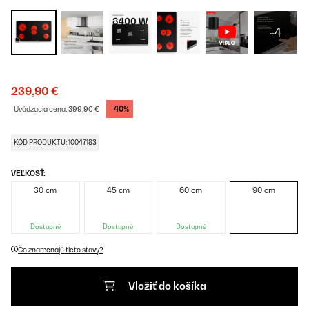
+4
239,90 €
-40%
Uvádzacia cena:
399,90 €
KÓD PRODUKTU: 10047183
VEĽKOSŤ:
30 cm
45 cm
60 cm
90 cm
Dostupné
Dostupné
Dostupné
Čo znamenajú tieto stavy?
Vložiť do košíka