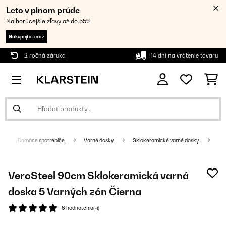
Leto v plnom prúde
Najhorúcejšie zľavy až do 55%
Nakupujte teraz
2 ročná záruka
14 dní na vrátenie tovaru
Domáce spotrebiče
Varné dosky
Sklokeramické varné dosky
VeroSteel 90cm Sklokeramická varná
doska 5 Varných zón Čierna
6 hodnotenia(-í)