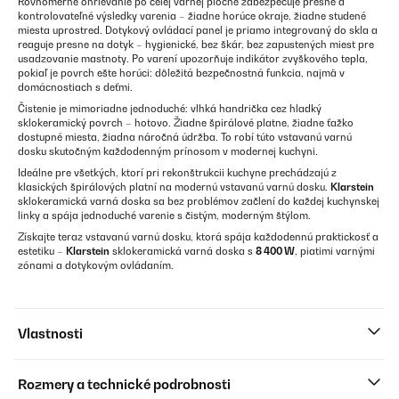
Rovnomerné ohrievanie po celej varnej ploche zabezpečuje presné a
kontrolovateľné výsledky varenia – žiadne horúce okraje, žiadne studené
miesta uprostred. Dotykový ovládací panel je priamo integrovaný do skla a
reaguje presne na dotyk – hygienické, bez škár, bez zapustených miest pre
usadzovanie mastnoty. Po varení upozorňuje indikátor zvyškového tepla,
pokiaľ je povrch ešte horúci: dôležitá bezpečnostná funkcia, najmä v
domácnostiach s deťmi.
Čistenie je mimoriadne jednoduché: vlhká handrička cez hladký
sklokeramický povrch – hotovo. Žiadne špirálové platne, žiadne ťažko
dostupné miesta, žiadna náročná údržba. To robí túto vstavanú varnú
dosku skutočným každodenným prínosom v modernej kuchyni.
Ideálne pre všetkých, ktorí pri rekonštrukcii kuchyne prechádzajú z
klasických špirálových platní na modernú vstavanú varnú dosku.
Klarstein
sklokeramická varná doska sa bez problémov začlení do každej kuchynskej
linky a spája jednoduché varenie s čistým, moderným štýlom.
Získajte teraz vstavanú varnú dosku, ktorá spája každodennú praktickosť a
estetiku –
Klarstein
sklokeramická varná doska s
8 400 W
, piatimi varnými
zónami a dotykovým ovládaním.
Vlastnosti
Rozmery a technické podrobnosti