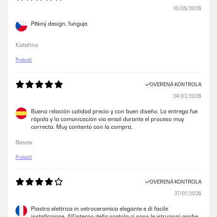
10/05/2026
Pěkný design, funguje.
Kateřina
Preložiť
OVERENÁ KONTROLA
24/02/2026
Buena relación calidad precio y con buen diseño. La entrega fue
rápida y la comunicación via email durante el proceso muy
correcta. Muy contento con la compra.
Nieves
Preložiť
OVERENÁ KONTROLA
27/01/2026
Piastra elettrica in vetroceramica elegante e di facile
installazione. All'interno della scatola ci sono le istruzioni anche