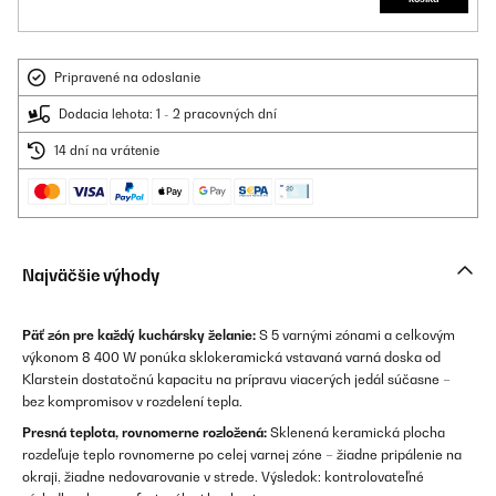
Pripravené na odoslanie
Dodacia lehota: 1 - 2 pracovných dní
14 dní na vrátenie
Najväčšie výhody
Päť zón pre každý kuchársky želanie:
S 5 varnými zónami a celkovým
výkonom 8 400 W ponúka sklokeramická vstavaná varná doska od
Klarstein dostatočnú kapacitu na prípravu viacerých jedál súčasne –
bez kompromisov v rozdelení tepla.
Presná teplota, rovnomerne rozložená:
Sklenená keramická plocha
rozdeľuje teplo rovnomerne po celej varnej zóne – žiadne pripálenie na
okraji, žiadne nedovarovanie v strede. Výsledok: kontrolovateľné