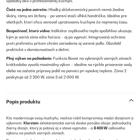
výsledky ako v profesionálnej kuchyni.
Čisté na jedno zotretie:
Hladký sklokeramický povrch nemá žiadne
škáry, rámy ani štrbiny – po varení stačí vlhká handrička. Ideálne pre
všetkých, ktorí chcú venovať upratovaniu kuchyne čo najmenej času.
Bezpečnosť, ktorú vidno:
Indikátor zvyškového tepla spoľahlivo ukazuje,
kým je varná zóna ešte horúca – aj po vypnutí. Integrovaná ochrana
proti prehriatiu pritom chráni zariadenie aj varené jedlo. Obzvlášť
praktické v domácnostiach s deťmi.
Plný výkon na požiadanie:
Funkcia Boost na vybraných varných zónach
krátkodobo vyvolá maximálny výkon – ideálne na rýchle privarenie vody
alebo na začatie prípravy jedál na panvici pri vysokej teplote. Zóna 2
poskytuje až 2 200 W, zóna 3 až 2 000 W.
Popis produktu
Kto modernizuje svoju kuchyňu, nechce robiť kompromisy medzi dizajnom a
výkonom.
Klarstein
sklokeramická varná doska ponúka oboje: jednoduchý
čierny dizajn, ktorý je pútavý aj v stave vypnutia – a
8 400 W
celkového
výkonu na piatich varných zónach.