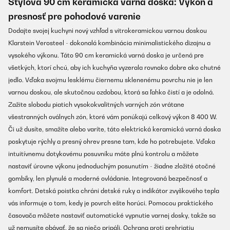
Štýlová 90 cm keramická varná doska: Výkon a
presnosť pre pohodové varenie
Dodajte svojej kuchyni nový vzhľad s vitrokeramickou varnou doskou
Klarstein Verosteel - dokonalá kombinácia minimalistického dizajnu a
vysokého výkonu. Táto 90 cm keramická varná doska je určená pre
všetkých, ktorí chcú, aby ich kuchyňa vyzerala rovnako dobre ako chutné
jedlo. Vďaka svojmu lesklému čiernemu sklenenému povrchu nie je len
varnou doskou, ale skutočnou ozdobou, ktorá sa ľahko čistí a je odolná.
Zažite slobodu piatich vysokokvalitných varných zón vrátane
všestranných oválnych zón, ktoré vám ponúkajú celkový výkon 8 400 W.
Či už dusíte, smažíte alebo varíte, táto elektrická keramická varná doska
poskytuje rýchly a presný ohrev presne tam, kde ho potrebujete. Vďaka
intuitívnemu dotykovému posuvníku máte plnú kontrolu a môžete
nastaviť úrovne výkonu jednoduchým posunutím - žiadne zložité otočné
gombíky, len plynulé a moderné ovládanie. Integrovaná bezpečnosť a
komfort. Detská poistka chráni detské ruky a indikátor zvyškového tepla
vás informuje o tom, kedy je povrch ešte horúci. Pomocou praktického
časovača môžete nastaviť automatické vypnutie varnej dosky, takže sa
už nemusíte obávať, že sa niečo pripáli. Ochrana proti prehriatiu