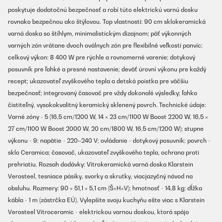
poskytuje dodatočnú bezpečnosť a robí túto elektrickú varnú dosku
rovnako bezpečnou ako štýlovou. Top vlastnosti: 90 cm sklokeramická
varná doska so štíhlym, minimalistickým dizajnom; päť výkonných
varných zón vrátane dvoch oválnych zón pre flexibilné veľkosti panvíc;
celkový výkon: 8 400 W pre rýchle a rovnomerné varenie; dotykový
posuvník pre ľahké a presné nastavenie; deväť úrovní výkonu pre každý
recept; ukazovateľ zvyškového tepla a detská poistka pre väčšiu
bezpečnosť; integrovaný časovač pre vždy dokonalé výsledky; ľahko
čistiteľný, vysokokvalitný keramický sklenený povrch. Technické údaje:
Varné zóny - 5 (16,5 cm/1200 W, 14 × 23 cm/1100 W Boost 2200 W, 16,5 ×
27 cm/1100 W Boost 2000 W, 20 cm/1800 W, 16,5 cm/1200 W); stupne
výkonu - 9; napätie - 220~240 V; ovládanie - dotykový posuvník; povrch -
sklo Ceramica; časovač, ukazovateľ zvyškového tepla, ochrana proti
prehriatiu. Rozsah dodávky: Vitrokeramická varná doska Klarstein
Verosteel, tesniace pásiky, svorky a skrutky, viacjazyčný návod na
obsluhu. Rozmery: 90 × 51,1 × 5,1 cm (Š×H×V); hmotnosť - 14,8 kg; dĺžka
kábla - 1 m (zástrčka EÚ). Vylepšite svoju kuchyňu ešte viac s Klarstein
Verosteel Vitroceramic - elektrickou varnou doskou, ktorá spája