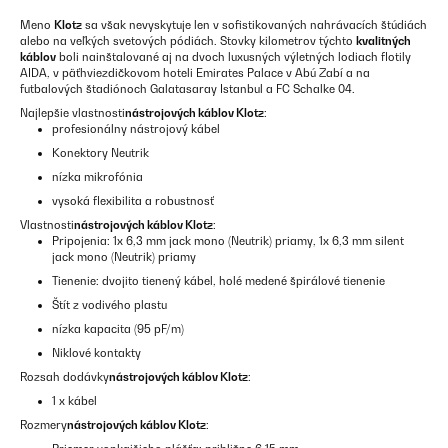
Meno
Klotz
sa však nevyskytuje len v sofistikovaných nahrávacích štúdiách
alebo na veľkých svetových pódiách. Stovky kilometrov týchto
kvalitných
káblov
boli nainštalované aj na dvoch luxusných výletných lodiach flotily
AIDA, v päťhviezdičkovom hoteli Emirates Palace v Abú Zabí a na
futbalových štadiónoch Galatasaray Istanbul a FC Schalke 04.
Najlepšie vlastnosti
nástrojových káblov Klotz
:
profesionálny nástrojový kábel
Konektory Neutrik
nízka mikrofónia
vysoká flexibilita a robustnosť
Vlastnosti
nástrojových káblov Klotz
:
Pripojenia: 1x 6,3 mm jack mono (Neutrik) priamy, 1x 6,3 mm silent
jack mono (Neutrik) priamy
Tienenie: dvojito tienený kábel, holé medené špirálové tienenie
Štít z vodivého plastu
nízka kapacita (95 pF/m)
Niklové kontakty
Rozsah dodávky
nástrojových káblov Klotz
:
1 x kábel
Rozmery
nástrojových káblov Klotz
: