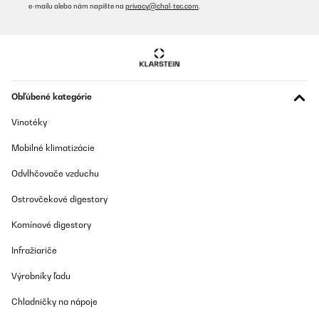
e-mailu alebo nám napíšte na
privacy@chal-tec.com
.
Obľúbené kategórie
Vinotéky
Mobilné klimatizácie
Odvlhčovače vzduchu
Ostrovčekové digestory
Komínové digestory
Infražiariče
Výrobníky ľadu
Chladničky na nápoje