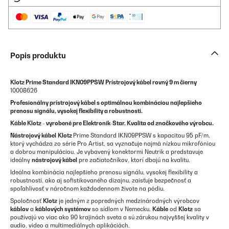
Popis produktu
Klotz Prime Standard IKN09PPSW Prístrojový kábel rovný 9 m čierny
10008626
Profesionálny prístrojový kábel s optimálnou kombináciou najlepšieho
prenosu signálu, vysokej flexibility a robustnosti.
Káble Klotz - vyrobené pre Elektronik-Star. Kvalita od značkového výrobcu.
Nástrojový kábel
Klotz
Prime Standard IKN09PPSW s kapacitou 95 pF/m,
ktorý vychádza zo série Pro Artist, sa vyznačuje najmä nízkou mikrofóniou
a dobrou manipuláciou. Je vybavený konektormi Neutrik a predstavuje
ideálny
nástrojový kábel
pre začiatočníkov, ktorí dbajú na kvalitu.
Ideálna kombinácia najlepšieho prenosu signálu, vysokej flexibility a
robustnosti, ako aj sofistikovaného dizajnu, zaisťuje bezpečnosť a
spoľahlivosť v náročnom každodennom živote na pódiu.
Spoločnosť
Klotz
je jedným z popredných medzinárodných výrobcov
káblov
a
káblových systémov
so sídlom v Nemecku.
Káble
od
Klotz
sa
používajú vo viac ako 90 krajinách sveta a sú zárukou najvyššej kvality v
audio, video a multimediálnych aplikáciách.