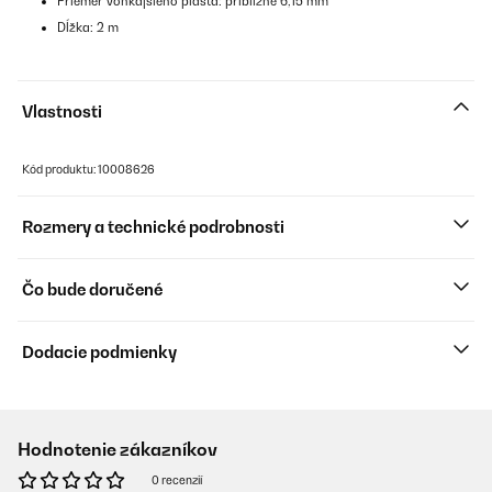
Priemer vonkajšieho plášťa: približne 6,15 mm
Dĺžka: 2 m
Vlastnosti
Kód produktu: 10008626
Rozmery a technické podrobnosti
Čo bude doručené
Dodacie podmienky
Hodnotenie zákazníkov
0 recenzií