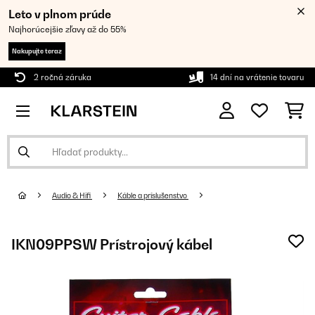
Leto v plnom prúde
Najhorúcejšie zľavy až do 55%
Nakupujte teraz
2 ročná záruka
14 dní na vrátenie tovaru
Audio & Hifi
Káble a príslušenstvo
IKN09PPSW Prístrojový kábel