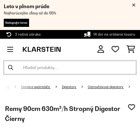
Leto v plnom prúde
Najhorúcejšie zľavy až do 55%
Nakupujte teraz
2 ročná záruka
14 dní na vrátenie tovaru
Domáce spotrebiče
Digestory
Ostrovčekové digestory
Remy 90cm 630m³/h Stropný Digestor
Čierny