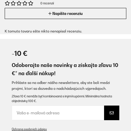
0 recenzií
Napíšte recenziu
K tomuto tovaru ešte nikto nenapísal recenziu.
-10 €
Odoberajte naše novinky a získajte zľavu 10
€* na ďalší nákup!
Prihláste sa na odber nášho newslettera, aby ste boli medzi
prvými, ktorí sa dozvedia o nadchádzajúcich výpredajoch.
Zľava 10 € nemôže byť kombinovaná s inými kupónmi. Minimálna hodnota
objednávky 100 €.
Ochrana osobných údajov