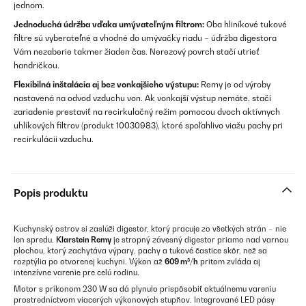
jednom.
Jednoduchá údržba vďaka umývateľným filtrom:
Oba hliníkové tukové
filtre sú vyberateľné a vhodné do umývačky riadu – údržba digestora
Vám nezaberie takmer žiaden čas. Nerezový povrch stačí utrieť
handričkou.
Flexibilná inštalácia aj bez vonkajšieho výstupu:
Remy je od výroby
nastavená na odvod vzduchu von. Ak vonkajší výstup nemáte, stačí
zariadenie prestaviť na recirkulačný režim pomocou dvoch aktívnych
uhlíkových filtrov (produkt 10030983), ktoré spoľahlivo viažu pachy pri
recirkulácii vzduchu.
Popis produktu
Kuchynský ostrov si zaslúži digestor, ktorý pracuje zo všetkých strán – nie
len spredu.
Klarstein Remy
je stropný závesný digestor priamo nad varnou
plochou, ktorý zachytáva výpary, pachy a tukové častice skôr, než sa
rozptýlia po otvorenej kuchyni. Výkon až
609 m³/h
pritom zvláda aj
intenzívne varenie pre celú rodinu.
Motor s príkonom 230 W sa dá plynulo prispôsobiť aktuálnemu vareniu
prostredníctvom viacerých výkonových stupňov. Integrované LED pásy