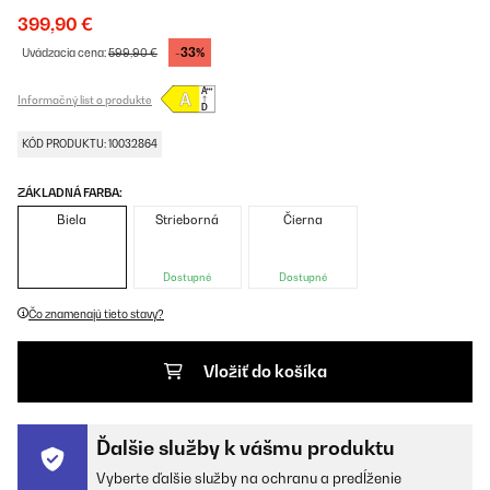
399,90 €
-33%
Uvádzacia cena:
599,90 €
Informačný list o produkte
KÓD PRODUKTU: 10032864
ZÁKLADNÁ FARBA:
Biela
Strieborná
Čierna
Dostupné
Dostupné
Čo znamenajú tieto stavy?
Vložiť do košíka
Ďalšie služby k vášmu produktu
Vyberte ďalšie služby na ochranu a predĺženie