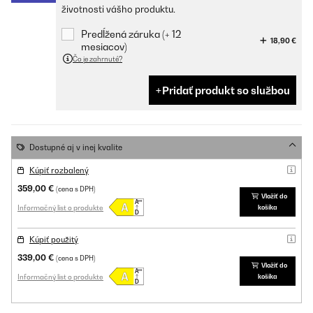
životnosti vášho produktu.
Predĺžená záruka (+ 12
18,90 €
mesiacov)
Čo je zahrnuté?
Pridať produkt so službou
Dostupné aj v inej kvalite
Kúpiť rozbalený
359,00 €
(cena s DPH)
Vložiť do
Informačný list o produkte
košíka
Kúpiť použitý
339,00 €
(cena s DPH)
Vložiť do
Informačný list o produkte
košíka