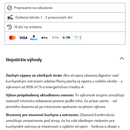
Pripravené na odoslanie
Dodacia lehota: 1 - 2 pracovných dní
14 dní na vrátenie
Najväčšie výhody
Zachytí výpary zo všetkých strán:
Ako stropný závesný digestor nad
kuchynským ostrovom odsáva Remy pachy aj výpary z celého okolia – s
výkonom až 609 m³/h a energetickou triedou A.
Výkon prispôsobený aktuálnemu vareniu:
Tri výkonové stupne umožňujú
nastaviť intenzitu odsávania presne podľa toho, čo práve varíte – od
jemného dusenia až po intenzívne opekanie na plnom výkone.
Stvorený pre otvorené kuchyne s ostrovom:
Závesná konštrukcia
umožňuje umiestnenie pod strop, čo ho robí ideálnym riešením pre
kuchynské ostrovy aj miestnosti s vyššími stropmi – funkcia a dizajn v