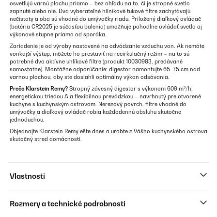
osvetľujú varnú plochu priamo – bez ohľadu na to, či je stropné svetlo
zapnuté alebo nie. Dva vyberateľné hliníkové tukové filtre zachytávajú
nečistoty a oba sú vhodné do umývačky riadu. Priložený diaľkový ovládač
(batéria CR2025 je súčasťou balenia) umožňuje pohodlne ovládať svetlo aj
výkonové stupne priamo od sporáka.
Zariadenie je od výroby nastavené na odvádzanie vzduchu von. Ak nemáte
vonkajší výstup, môžete ho prestaviť na recirkulačný režim – na to sú
potrebné dva aktívne uhlíkové filtre (produkt 10030983, predávané
samostatne). Montážne odporúčanie: digestor namontujte 65–75 cm nad
varnou plochou, aby ste dosiahli optimálny výkon odsávania.
Prečo Klarstein Remy?
Stropný závesný digestor s výkonom 609 m³/h,
energetickou triedou A a flexibilnou prevádzkou – navrhnutý pre otvorené
kuchyne s kuchynským ostrovom. Nerezový povrch, filtre vhodné do
umývačky a diaľkový ovládač robia každodennú obsluhu skutočne
jednoduchou.
Objednajte Klarstein Remy ešte dnes a urobte z Vášho kuchynského ostrova
skutočný stred domácnosti.
Vlastnosti
Rozmery a technické podrobnosti