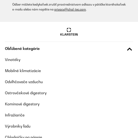
Odber môžete kedykoľvek zrušiť prostredníctvom odkazu v pätičke ktoréhokoľvek
e-mailu alebo nám napíšte na
privacy@chal-tec.com
.
Obľúbené kategórie
Vinotéky
Mobilné klimatizácie
Odvlhčovače vzduchu
Ostrovčekové digestory
Komínové digestory
Infražiariče
Výrobníky ľadu
Chladničky na nápoje