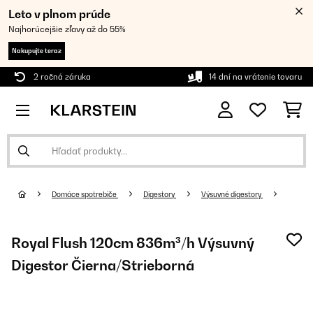
Leto v plnom prúde
Najhorúcejšie zľavy až do 55%
Nakupujte teraz
2 ročná záruka
14 dní na vrátenie tovaru
Domáce spotrebiče
Digestory
Výsuvné digestory
Royal Flush 120cm 836m³/h Výsuvný
Digestor Čierna/Strieborná