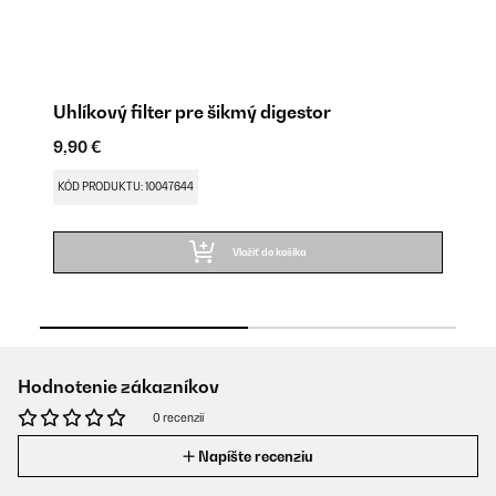
Uhlíkový filter pre šikmý digestor
Hl
9,90 €
9,
KÓD PRODUKTU: 10047644
KÓ
Vložiť do košíka
Hodnotenie zákazníkov
0 recenzií
Napíšte recenziu