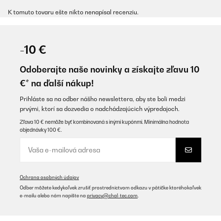
K tomuto tovaru ešte nikto nenapísal recenziu.
-10 €
Odoberajte naše novinky a získajte zľavu 10
€* na ďalší nákup!
Prihláste sa na odber nášho newslettera, aby ste boli medzi
prvými, ktorí sa dozvedia o nadchádzajúcich výpredajoch.
Zľava 10 € nemôže byť kombinovaná s inými kupónmi. Minimálna hodnota
objednávky 100 €.
Ochrana osobných údajov
Odber môžete kedykoľvek zrušiť prostredníctvom odkazu v pätičke ktoréhokoľvek
e-mailu alebo nám napíšte na
privacy@chal-tec.com
.