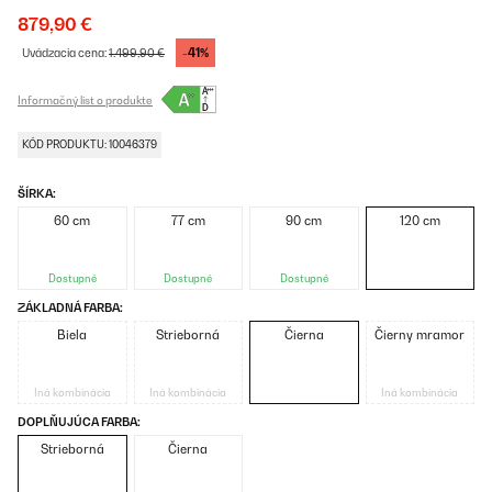
879,90 €
-41%
Uvádzacia cena:
1.499,90 €
Informačný list o produkte
KÓD PRODUKTU: 10046379
ŠÍRKA:
60 cm
77 cm
90 cm
120 cm
Dostupné
Dostupné
Dostupné
ZÁKLADNÁ FARBA:
Biela
Strieborná
Čierna
Čierny mramor
Iná kombinácia
Iná kombinácia
Iná kombinácia
DOPLŇUJÚCA FARBA:
Strieborná
Čierna