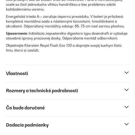
ocele sa čistí jednoducho vlhkou handričkou a bez problémov odolá
každodennému vareniu.
Energetická trieda A++ zaručuje úspornú prevádzku. V balení je priložená
kompletná montážna sada s nástennými konzolami, hmoždinkami a
skrutkami. Odporúčaný montážny odstup: 65–75 cm nad varnou plochou.
Upozornenie:
Inštalácia zapusteného digestora typu downdraft si vyžaduje
stavebné úpravy pracovnej dosky. Odporúčame montáž odborníkom.
Objednajte Klarstein Royal Flush Eco 120 a doprajte svojej kuchyni čistú
líniu, ktorú si zaslúži.
Vlastnosti
Rozmery a technické podrobnosti
Čo bude doručené
Dodacie podmienky