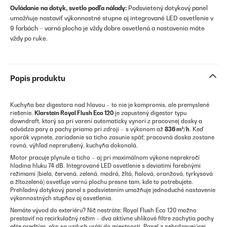
Ovládanie na dotyk, svetlo podľa nálady:
Podsvietený dotykový panel
umožňuje nastaviť výkonnostné stupne aj integrované LED osvetlenie v
9 farbách – varná plocha je vždy dobre osvetlená a nastavenia máte
vždy po ruke.
Popis produktu
Kuchyňa bez digestora nad hlavou – to nie je kompromis, ale premyslené
riešenie.
Klarstein Royal Flush Eco 120
je zapustený digestor typu
downdraft, ktorý sa pri varení automaticky vynorí z pracovnej dosky a
odvádza pary a pachy priamo pri zdroji – s výkonom až
836 m³/h
. Keď
sporák vypnete, zariadenie sa ticho zasunie späť: pracovná doska zostane
rovná, výhľad neprerušený, kuchyňa dokonalá.
Motor pracuje plynule a ticho – aj pri maximálnom výkone neprekročí
hladina hluku 74 dB. Integrované LED osvetlenie s deviatimi farebnými
režimami (biela, červená, zelená, modrá, žltá, fialová, oranžová, tyrkysová
a žltozelená) osvetľuje varnú plochu presne tam, kde to potrebujete.
Prehľadný dotykový panel s podsvietením umožňuje jednoduché nastavenie
výkonnostných stupňov aj osvetlenia.
Nemáte vývod do exteriéru? Nič nestráte: Royal Flush Eco 120 možno
prestaviť na recirkulačný režim – dva aktívne uhlíkové filtre zachytia pachy
ešte predtým, ako sa vzduch vráti do miestnosti. Panel z nehrdzavejúcej