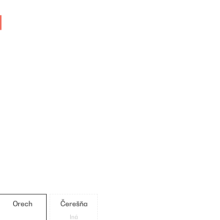
Orech
Čerešňa
Iná