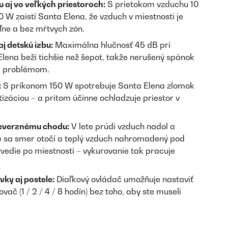
 aj vo veľkých priestoroch:
S prietokom vzduchu 10
0 W zaistí Santa Elena, že vzduch v miestnosti je
ľne a bez mŕtvych zón.
j detskú izbu:
Maximálna hlučnosť 45 dB pri
 Elena beží tichšie než šepot, takže nerušený spánok
sú problémom.
:
S príkonom 150 W spotrebuje Santa Elena zlomok
tizáciou – a pritom účinne ochladzuje priestor v
reverznému chodu:
V lete prúdi vzduch nadol a
e sa smer otočí a teplý vzduch nahromadený pod
edie po miestnosti – vykurovanie tak pracuje
ky aj postele:
Diaľkový ovládač umožňuje nastaviť
vač (1 / 2 / 4 / 8 hodín) bez toho, aby ste museli