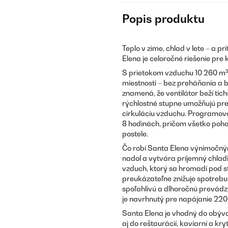
Popis produktu
Teplo v zime, chlad v lete – a p
Elena je celoročné riešenie pre 
S prietokom vzduchu 10 260 m³/
miestnosti – bez preháňania a b
znamená, že ventilátor beží tich
rýchlostné stupne umožňujú pres
cirkuláciu vzduchu. Programova
8 hodinách, pričom všetko poh
postele.
Čo robí Santa Elena výnimočný
nadol a vytvára príjemný chladi
vzduch, ktorý sa hromadí pod s
preukázateľne znižuje spotrebu
spoľahlivú a dlhoročnú prevádz
je navrhnutý pre napájanie 220
Santa Elena je vhodný do obývací
aj do reštaurácií, kaviarní a kr