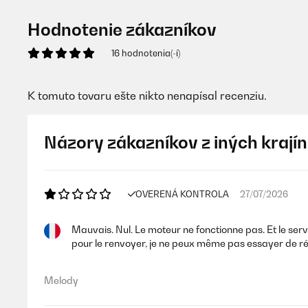
Hodnotenie zákazníkov
16 hodnotenia(-í)
K tomuto tovaru ešte nikto nenapísal recenziu.
Názory zákazníkov z iných krajín
OVERENÁ KONTROLA
27/07/2026
Mauvais. Nul. Le moteur ne fonctionne pas. Et le ser
pour le renvoyer, je ne peux même pas essayer de r
Melody