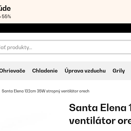
úde
o 55%
Ohrievače
Chladenie
Úprava vzduchu
Grily
Santa Elena 132cm 35W stropný ventilátor orech
Santa Elena
ventilátor or