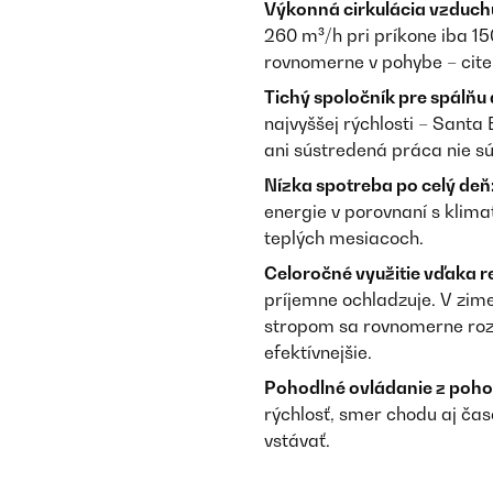
Výkonná cirkulácia vzduchu
260 m³/h pri príkone iba 15
rovnomerne v pohybe – cite
Tichý spoločník pre spálňu a
najvyššej rýchlosti – Santa
ani sústredená práca nie 
Nízka spotreba po celý deň
energie v porovnaní s klima
teplých mesiacoch.
Celoročné využitie vďaka 
príjemne ochladzuje. V zim
stropom sa rovnomerne rozv
efektívnejšie.
Pohodlné ovládanie z pohov
rýchlosť, smer chodu aj časo
vstávať.