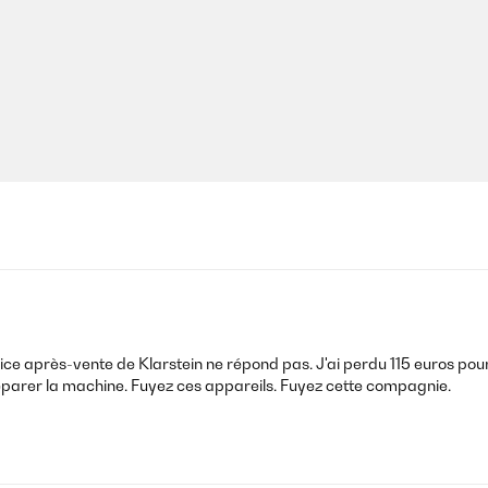
vice après-vente de Klarstein ne répond pas. J'ai perdu 115 euros po
éparer la machine. Fuyez ces appareils. Fuyez cette compagnie.