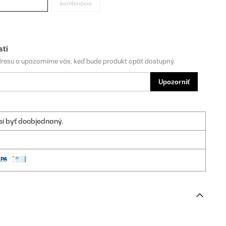
kombinácia
sti
dresu a upozorníme vás, keď bude produkt opäť dostupný.
Upozorniť
sí byť doobjednaný.