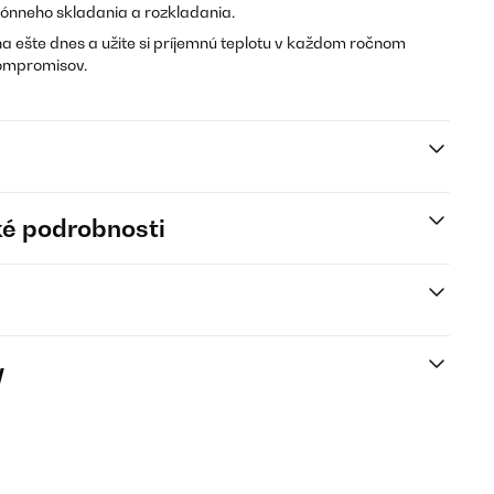
zónneho skladania a rozkladania.
a ešte dnes a užite si príjemnú teplotu v každom ročnom
kompromisov.
é podrobnosti
y