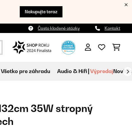
Nakupujte teraz
Často kladené otázky
Kontakt
Všetko pre záhradu
Audio & Hifi
Výpredaj
Novink
 132cm 35W stropný
ech