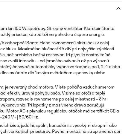
ritom len 150 W spotreby. Stropný ventilátor Klarstein Santa
každý priestor, kde záleží na pohode a úspore energie.
h zabezpečí Santa Elena rovnomernú cirkuláciu v celej
ez hluku. Maximálna hlučnosť 45 dB pri najvyššej rýchlosti
šie, než prebieha bežný rozhovor. Tri plynule nastaviteľné
ne zvoliť intenzitu – od jemného ovívania až po výraznú
teľný časovač automaticky vypne zariadenie po 1, 2, 4 alebo
odlne ovládate diaľkovým ovládačom z pohovky alebo
m, je reverzný chod motora. V lete poháňa vzduch smerom
aci efekt v úrovni pohybu osôb. V zime sa otočí a teplý
tropom, rozvedie rovnomerne po celej miestnosti – čím
 vykurovania. Tri lopatky z masívneho dreva zaručujú
ku. Motor AC s plynulou reguláciou otáčok má certifikát CE a
–240 V~ | 50/60 Hz.
ch izieb, jedální, spální, kancelárií s vysokými stropmi, ako
ytých vonkajších priestorov. Pevná montáž na strop z neho robí