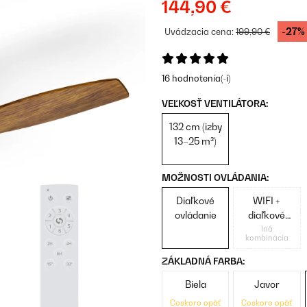
144,90 €
-27%
Uvádzacia cena:
199,90 €
16 hodnotenia(-í)
VEĽKOSŤ VENTILÁTORA:
132 cm (izby
13–25 m²)
MOŽNOSTI OVLÁDANIA:
Diaľkové
WIFI +
ovládanie
diaľkové
ovládanie
Iná
kombinácia
ZÁKLADNÁ FARBA:
Biela
Javor
Čoskoro opäť
Čoskoro opäť