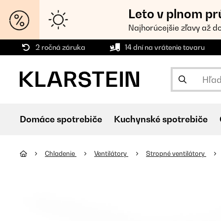
Leto v plnom pr
Najhorúcejšie zľavy až d
2 ročná záruka
14 dní na vrátenie tovaru
Domáce spotrebiče
Kuchynské spotrebiče
Chladenie
Ventilátory
Stropné ventilátory