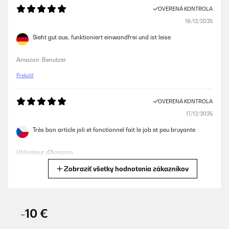
OVERENÁ KONTROLA
19/12/2025
Sieht gut aus, funktioniert einwandfrei und ist leise
Amazon-Benutzer
Preložiť
OVERENÁ KONTROLA
17/12/2025
Très bon article joli et fonctionnel fait le job et peu bruyante
Utilisateur d'Amazon
Zobraziť všetky hodnotenia zákazníkov
Preložiť
OVERENÁ KONTROLA
14/12/2025
-10 €
Bellissime oltre alle mie aspettative