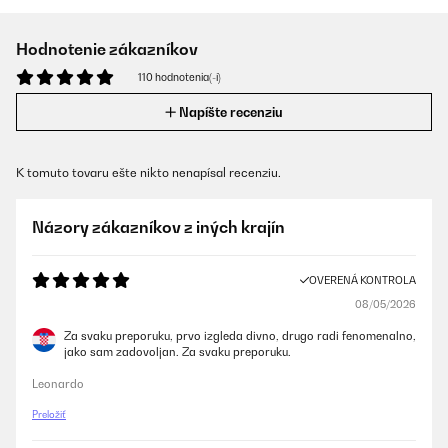
Hodnotenie zákazníkov
110 hodnotenia(-í)
Napíšte recenziu
K tomuto tovaru ešte nikto nenapísal recenziu.
Názory zákazníkov z iných krajín
OVERENÁ KONTROLA
08/05/2026
Za svaku preporuku, prvo izgleda divno, drugo radi fenomenalno,
jako sam zadovoljan. Za svaku preporuku.
Leonardo
Preložiť