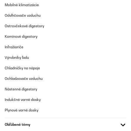
Amazon-Benutzer
Mobilné klimatizácie
Preložiť
Odvlhčovače vzduchu
OVERENÁ KONTROLA
Ostrovčekové digestory
17/11/2025
Komínové digestory
Ich habe einen Getränkekühlschrank für den Partykeller gesucht.
Der Kühlschrank ist ordentlich verarbeitet und sieht wertig aus.
Infražiariče
Er kam gut verpackt an. Es passen ausreichend viele Flaschen
rein und die Bedienung und der Aufbau waren simpel. Das LED
Výrobníky ľadu
Licht sieht schick aus. Die Kühlleistung ist auch gut, lediglich
dauert es etwas, bis der Kühlschrank nach Entnahme von
Chladničky na nápoje
Flaschen/Wiederbefüllung wieder auf die Zieltemperatur kommt.
Das ist aber auch das Einzige - das ändert aber nichts daran,
dass ich den Kühlschrank rundum empfehlen kann.
Ochladzovače vzduchu
Amazon-Benutzer
Nástenné digestory
Preložiť
Indukčné varné dosky
Plynové varné dosky
OVERENÁ KONTROLA
11/11/2025
Obľúbené témy
Mooie en ruime wijnkoelkast voor een goede prijs. Je hoort hem