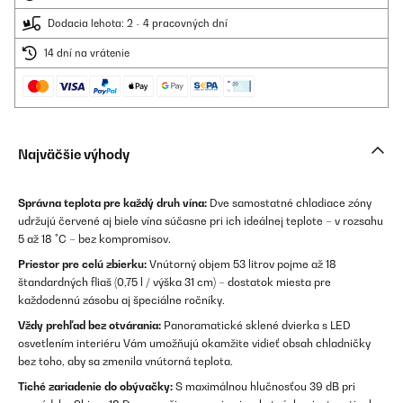
Dodacia lehota: 2 - 4 pracovných dní
14 dní na vrátenie
Najväčšie výhody
Správna teplota pre každý druh vína:
Dve samostatné chladiace zóny
udržujú červené aj biele vína súčasne pri ich ideálnej teplote – v rozsahu
5 až 18 °C – bez kompromisov.
Priestor pre celú zbierku:
Vnútorný objem 53 litrov pojme až 18
štandardných fliaš (0,75 l / výška 31 cm) – dostatok miesta pre
každodennú zásobu aj špeciálne ročníky.
Vždy prehľad bez otvárania:
Panoramatické sklené dvierka s LED
osvetlením interiéru Vám umožňujú okamžite vidieť obsah chladničky
bez toho, aby sa zmenila vnútorná teplota.
Tiché zariadenie do obývačky:
S maximálnou hlučnosťou 39 dB pri