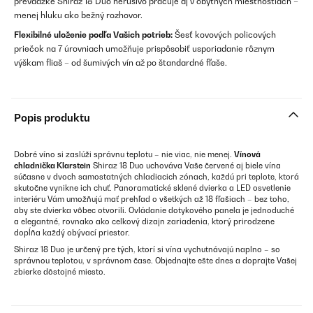
prevádzke Shiraz 18 Duo nerušivo pracuje aj v obytných miestnostiach –
menej hluku ako bežný rozhovor.
Flexibilné uloženie podľa Vašich potrieb:
Šesť kovových policových
priečok na 7 úrovniach umožňuje prispôsobiť usporiadanie rôznym
výškam fliaš – od šumivých vín až po štandardné fľaše.
Popis produktu
Dobré víno si zaslúži správnu teplotu – nie viac, nie menej.
Vínová
chladnička Klarstein
Shiraz 18 Duo uchováva Vaše červené aj biele vína
súčasne v dvoch samostatných chladiacich zónach, každú pri teplote, ktorá
skutočne vynikne ich chuť. Panoramatické sklené dvierka a LED osvetlenie
interiéru Vám umožňujú mať prehľad o všetkých až 18 fľašiach – bez toho,
aby ste dvierka vôbec otvorili. Ovládanie dotykového panela je jednoduché
a elegantné, rovnako ako celkový dizajn zariadenia, ktorý prirodzene
dopĺňa každý obývací priestor.
Shiraz 18 Duo je určený pre tých, ktorí si vína vychutnávajú naplno – so
správnou teplotou, v správnom čase. Objednajte ešte dnes a doprajte Vašej
zbierke dôstojné miesto.