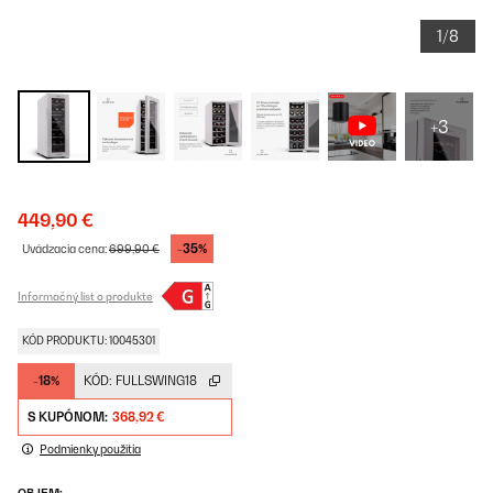
1/8
+3
449,90 €
-35%
Uvádzacia cena:
699,90 €
Informačný list o produkte
KÓD PRODUKTU: 10045301
-18%
KÓD:
FULLSWING18
S KUPÓNOM:
368,92 €
Podmienky použitia