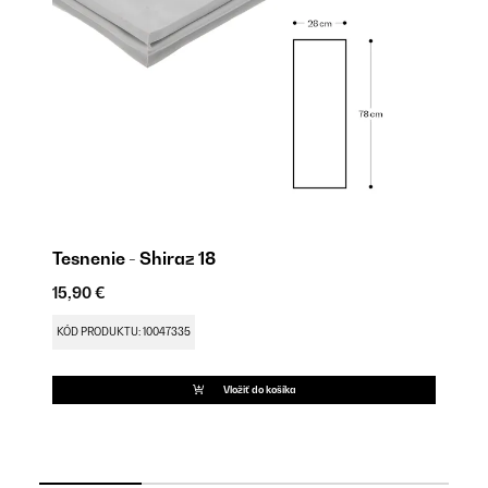
Tesnenie - Shiraz 18
Pá
1
15,90 €
9,
KÓD PRODUKTU: 10047335
KÓ
Vložiť do košíka