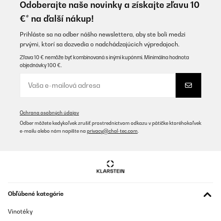
Odoberajte naše novinky a získajte zľavu 10
Utente Amazon
€* na ďalší nákup!
Preložiť
Prihláste sa na odber nášho newslettera, aby ste boli medzi
prvými, ktorí sa dozvedia o nadchádzajúcich výpredajoch.
OVERENÁ KONTROLA
Zľava 10 € nemôže byť kombinovaná s inými kupónmi. Minimálna hodnota
objednávky 100 €.
07/12/2025
Pünktliche Lieferung, schönes Design, ich habe ihn in weiß
bestellt, es passen sowohl Wein als auch Sekt Flaschen hinein.
Wirklich praktisch zum schlichten, sehr zu empfehlen, auch das
Preis Verhältnis, mir hat die 1 Zone Kühlung gereicht, Licht gibt's
Ochrana osobných údajov
auch noch
Odber môžete kedykoľvek zrušiť prostredníctvom odkazu v pätičke ktoréhokoľvek
Amazon-Benutzer
e-mailu alebo nám napíšte na
privacy@chal-tec.com
.
Preložiť
OVERENÁ KONTROLA
24/11/2025
Obľúbené kategórie
Ein zuverlässiger gut funktionierendes Stück. Der Geräuschpegel
ist Superleise!
Vinotéky