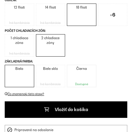
OBJEM:
12 fliaš
14 fliaš
18 fliaš
+6
Iná kombinácia
Iná kombinácia
POČET CHLADIACÍCH ZÓN:
1 chladiaca
2 chladiace
zóna
zóny
Iná kombinácia
ZÁKLADNÁ FARBA:
Biela
Biele sklo
Čierna
Iná kombinácia
Dostupné
Čo znamenajú tieto stavy?
Vložiť do košíka
Pripravené na odoslanie