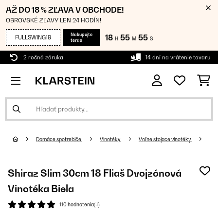
AŽ DO 18 % ZĽAVA V OBCHODE!
OBROVSKÉ ZĽAVY LEN 24 HODÍN!
Nakupujte
18
55
55
FULLSWING18
H
M
S
teraz
2 ročná záruka
14 dní na vrátenie tovaru
Domáce spotrebiče
Vinotéky
Voľne stojace vinotéky
Shiraz Slim 30cm 18 Fliaš Dvojzónová
Vinotéka Biela
110 hodnotenia(-í)