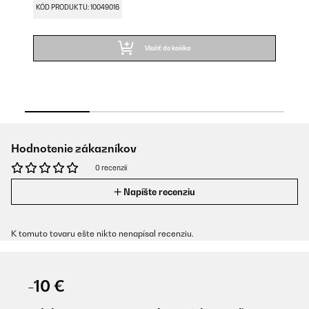
KÓD PRODUKTU: 10049016
KÓ
Vložiť do košíka
Hodnotenie zákazníkov
0 recenzií
Napíšte recenziu
K tomuto tovaru ešte nikto nenapísal recenziu.
-10 €