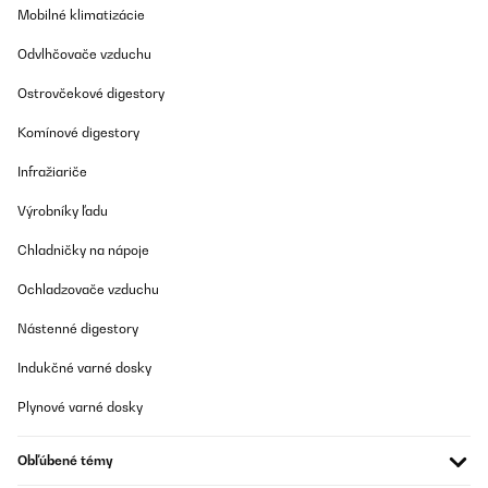
Mobilné klimatizácie
Odvlhčovače vzduchu
Ostrovčekové digestory
Komínové digestory
Infražiariče
Výrobníky ľadu
Chladničky na nápoje
Ochladzovače vzduchu
Nástenné digestory
Indukčné varné dosky
Plynové varné dosky
Obľúbené témy