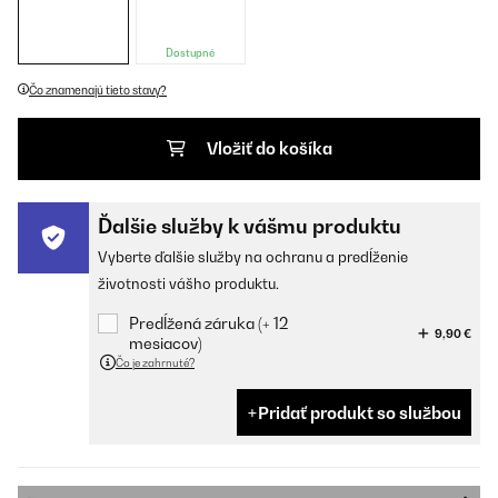
Dostupné
Čo znamenajú tieto stavy?
Vložiť do košíka
Ďalšie služby k vášmu produktu
Vyberte ďalšie služby na ochranu a predĺženie
životnosti vášho produktu.
Predĺžená záruka (+ 12
9,90 €
mesiacov)
Čo je zahrnuté?
Pridať produkt so službou