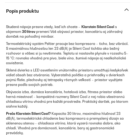
Popis produktu
Studené nápoje presne vtedy, keď ich chcete –
Klarstein Silent Cool
s
objemom
30 litrov
premení Váš obývací priestor, kanceláriu aj záhradný
domček na pohodlný minibar.
Termoelektrický systém Peltier pracuje bez kompresora – ticho, bez vibrácií.
S maximálnou hlučnosťou len 23 dB(A) je Silent Cool tichšia ako bežný
rozhovor a vôbec si ju nevšimnete. Teplotu si nastavíte plynule v rozsahu 5–
15 °C: rovnako vhodná pre pivo, biele víno, šumivé nápoje aj nealkoholické
osvieženie.
Sklené dvierka s LED osvetlením vnútorného priestoru umožňujú kedykoľvek
vidieť obsah bez otvárania. Vyberateľná polička a priehradky v dvierkach
pojmú fľaše, plechovky aj tetrapaky rôznych veľkostí – priestor využijete
presne podľa svojich potrieb.
Obývacia izba, domáca kancelária, hotelová izba, fitness priestor alebo
herná miestnosť – kompaktné rozmery Silent Cool z nej robia všestrannú
chladiacu vítrinu vhodnú pre každé prostredie. Praktický darček, po ktorom
siahne každý.
Prečo Klarstein Silent Cool?
Kapacita 30 litrov, maximálna hlučnosť 23
dB(A), termoelektrické chladenie bez kompresora a premyslený dizajn so
sklenenou stenou – chladiaca vitrína, ktorá vyzerá rovnako dobre, ako
chladí. Vhodná pre domácnosti, kancelárie, bary aj gastronomické
prevádzky.