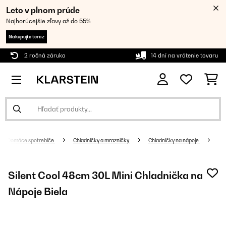
Leto v plnom prúde
Najhorúcejšie zľavy až do 55%
Nakupujte teraz
2 ročná záruka
14 dní na vrátenie tovaru
Domáce spotrebiče
Chladničky a mrazničky
Chladničky na nápoje
Silent Cool 48cm 30L Mini Chladnička na
Nápoje Biela