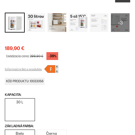
+3
189,90 €
-36%
Uvádzacia cena:
299,90 €
Informačný list o produkte
KÓD PRODUKTU: 10033056
KAPACITA:
30 L
ZÁKLADNÁ FARBA:
Biela
Čierna