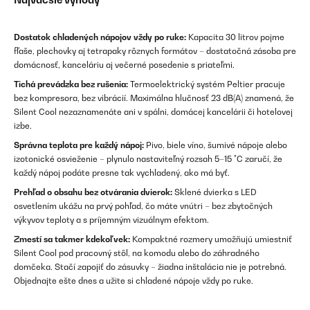
Dostatok chladených nápojov vždy po ruke:
Kapacita 30 litrov pojme
fľaše, plechovky aj tetrapaky rôznych formátov – dostatočná zásoba pre
domácnosť, kanceláriu aj večerné posedenie s priateľmi.
Tichá prevádzka bez rušenia:
Termoelektrický systém Peltier pracuje
bez kompresora, bez vibrácií. Maximálna hlučnosť 23 dB(A) znamená, že
Silent Cool nezaznamenáte ani v spálni, domácej kancelárii či hotelovej
izbe.
Správna teplota pre každý nápoj:
Pivo, biele víno, šumivé nápoje alebo
izotonické osvieženie – plynulo nastaviteľný rozsah 5–15 °C zaručí, že
každý nápoj podáte presne tak vychladený, ako má byť.
Prehľad o obsahu bez otvárania dvierok:
Sklené dvierka s LED
osvetlením ukážu na prvý pohľad, čo máte vnútri – bez zbytočných
výkyvov teploty a s príjemným vizuálnym efektom.
Zmestí sa takmer kdekoľvek:
Kompaktné rozmery umožňujú umiestniť
Silent Cool pod pracovný stôl, na komodu alebo do záhradného
domčeka. Stačí zapojiť do zásuvky – žiadna inštalácia nie je potrebná.
Objednajte ešte dnes a užite si chladené nápoje vždy po ruke.