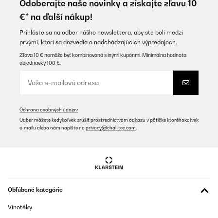
Odoberajte naše novinky a získajte zľavu 10
€* na ďalší nákup!
Prihláste sa na odber nášho newslettera, aby ste boli medzi
prvými, ktorí sa dozvedia o nadchádzajúcich výpredajoch.
Zľava 10 € nemôže byť kombinovaná s inými kupónmi. Minimálna hodnota
objednávky 100 €.
Ochrana osobných údajov
Odber môžete kedykoľvek zrušiť prostredníctvom odkazu v pätičke ktoréhokoľvek
e-mailu alebo nám napíšte na
privacy@chal-tec.com
.
Obľúbené kategórie
Vinotéky