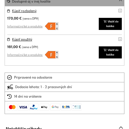
Dostupné aj v inej kvalite
Kúpiť rozbalený
170,00 €
(cena s DPH)
Vložiť do
Informačný list o produkte
košíka
Kúpiť použitý
161,00 €
(cena s DPH)
Vložiť do
Informačný list o produkte
košíka
Pripravené na odoslanie
Dodacia lehota: 1 - 2 pracovných dní
14 dní na vrátenie
Najväčšie výhody