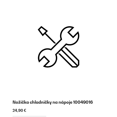
Nožička chladničky na nápoje 10049016
Te
1
24,90 €
24