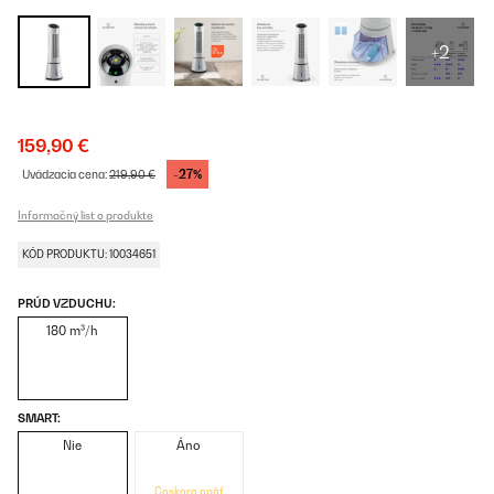
+2
159,90 €
-27%
Uvádzacia cena:
219,90 €
Informačný list o produkte
KÓD PRODUKTU: 10034651
PRÚD VZDUCHU:
180 m³/h
SMART:
Nie
Áno
Čoskoro opäť