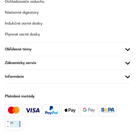
Ochladzovače vzduchu
renvoyer alors que le délai des 14 jours est passé et qu'ils ne me
remboursent pas. J'espère une réponse à ce commentaire,
autrement je pense faire valoir mes droits juridiques dans mon
Nástenné digestory
pays car leur silence quant aux mails et leur manque
d'explications ne peut pas rester impunies.
Indukčné varné dosky
Alicia
Plynové varné dosky
Preložiť
Obľúbené témy
OVERENÁ KONTROLA
Zákaznícky servis
12/07/2026
J’en ai commandé 2 le 21/6 toujours rien reçu j’attend une
Informácie
réponse du SAV après une demande via le chat mais rien
Aucune possibilité de les contacter
Elodie
Platobné metódy
Preložiť
OVERENÁ KONTROLA
29/06/2026
Je suis obligé de donner 5 étoiles, sinon mon commentaire sera