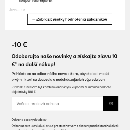
Bonjour l'escroquerie !
Jean--Luc
Zobraziť všetky hodnotenia zákazníkov
Preložiť
OVERENÁ KONTROLA
14/07/2026
-10 €
Mit dem Artikel war ich eigentlich zufrieden. Nun läuft er aber
nicht mehr.
Odoberajte naše novinky a získajte zľavu 10
€* na ďalší nákup!
Vor 23 Tagen habe ich mich beim Support gemeldet und bis heute
nichts gehört. Daher bin ich eher enttäuscht als zufrieden.
Prihláste sa na odber nášho newslettera, aby ste boli medzi
In einem Monat läuft meine Garantie ab. Vielleicht bekomme ich
prvými, ktorí sa dozvedia o nadchádzajúcich výpredajoch.
dann eine Rückmeldung?
Zľava 10 € nemôže byť kombinovaná s inými kupónmi. Minimálna hodnota
Dominik
objednávky 100 €.
Preložiť
OVERENÁ KONTROLA
Ochrana osobných údajov
14/07/2026
Odber môžete kedykoľvek zrušiť prostredníctvom odkazu v pätičke ktoréhokoľvek