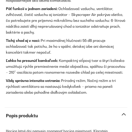
hospodárnejšie ako bežná klimatizácia.
Päť funkcií v jednom zariadení:
Ochladzovač vzduchu, ventilátor,
zvlhčovač, čistič vzduchu aj ionizátor – Skyscraper Air pokrýva všetko,
čo potrebujete pre príjemnú mikroklímu bez suchého vzduchu: 6-litrová
nádržka zaistí dlhý neprerušovaný chod a ionizátor odstraňuje prach,
baktérie a pachy.
Tichý chod aj v noci:
Pri maximálnej hlučnosti 55 dB pracuje
ochladzovač tak potichu, že ho v spálni, detskej izbe ani domácej
kancelárii takmer nepočuť.
Ľahko ho presunúť kamkoľvek:
Kompaktný stĺpový tvar a štyri kolieska
umožňujú rýchle premiestnenie medzi obývačkou, spálňou či pracovňou
– 210°-oscilácia potom rovnomerne rozvedie chlad po celej miestnosti.
Vždy správna intenzita vetrania:
Prírodný režim, Nočný režim a tri
rýchlosti ventilátora sa nastavujú kedykoľvek – priamo na paneli
zariadenia alebo pohodlne diaľkovým ovládačom.
Popis produktu
Horúce letné dni nemusia znamenať horúce miestnosti. Klarstein