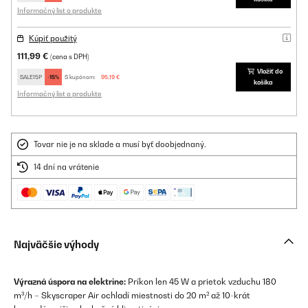
Informačný list o produkte
Kúpiť použitý
111,99 €
(cena s DPH)
Vložiť do
SALE15P
-15%
S kupónom:
95,19 €
košíka
Informačný list o produkte
Tovar nie je na sklade a musí byť doobjednaný.
14 dní na vrátenie
Najväčšie výhody
Výrazná úspora na elektrine:
Príkon len 45 W a prietok vzduchu 180
m³/h – Skyscraper Air ochladí miestnosti do 20 m² až 10-krát