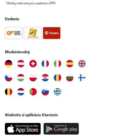
supprimé!!
* Všetky naše ceny sú uvedené s DPH.
J'ai acheté le Skyscraper Ice 4-en-1 Air Cooler and Fan le
27/05/2026 (référence produit 10035835, commande n°
Dodanie
1203544174).
Malheureusement, le produit ne fonctionne pas correctement.
Après l'avoir installé conformément aux instructions, aucun flux
d'air ne sort de l'appareil. J'ai essayé plusieurs modes de
fonctionnement et différents réglages, tout en vérifiant
soigneusement que tout était correctement assemblé et branché,
Medzinárodný
mais le problème persiste.
Bien que l'appareil s'allume, il ne produit aucun flux d'air
perceptible, ce qui le rend totalement inutilisable.
Je tiens également à exprimer ma déception concernant le
service client. J'ai contacté le support par e-mail le 17 juin (ticket
n° 8008219168) puis de nouveau le 21 juin (ticket n° 8008228887)
afin de signaler le problème et de demander le retour du produit.
À ce jour, je n'ai reçu aucune réponse à aucun de mes e-mails. Ce
manque de communication et d'assistance est extrêmement
décevant.
Stiahnite si aplikáciu Klarstein
Au vu de mon expérience, je ne peux recommander ni ce produit,
ni le service client de cette entreprise