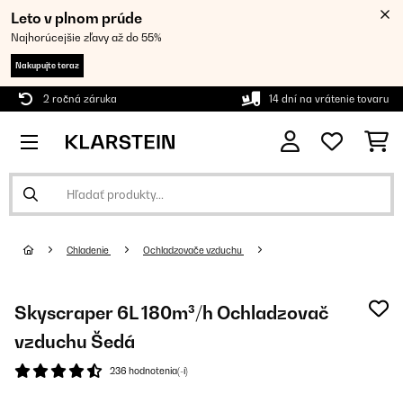
Leto v plnom prúde
Najhorúcejšie zľavy až do 55%
Nakupujte teraz
2 ročná záruka
14 dní na vrátenie tovaru
Chladenie
Ochladzovače vzduchu
Skyscraper 6L 180m³/h Ochladzovač
vzduchu Šedá
236 hodnotenia(-í)