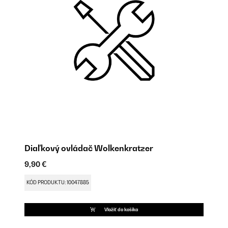
Diaľkový ovládač Wolkenkratzer
V
9,90 €
30
KÓD PRODUKTU: 10047885
KÓ
Vložiť do košíka