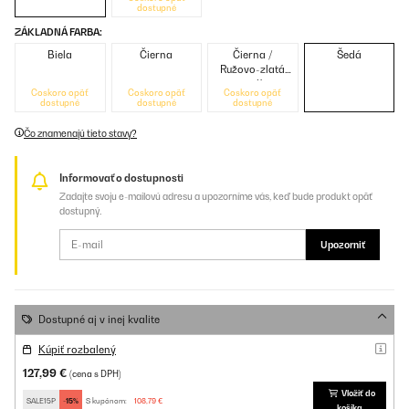
dostupné
ZÁKLADNÁ FARBA:
Biela
Čierna
Čierna /
Šedá
Ružovo-zlatá
metalíza
Čoskoro opäť
Čoskoro opäť
Čoskoro opäť
dostupné
dostupné
dostupné
Čo znamenajú tieto stavy?
Informovať o dostupnosti
Zadajte svoju e-mailovú adresu a upozorníme vás, keď bude produkt opäť
dostupný.
Upozorniť
Dostupné aj v inej kvalite
Kúpiť rozbalený
127,99 €
(cena s DPH)
Vložiť do
SALE15P
-15%
S kupónom:
108,79 €
košíka