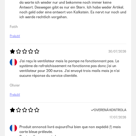
da warte ich wieder nur und bekomme noch immer keine
Antwort. Deswegen gibt es nur ein Stern. Ich habe weder Artikel,
noch geld oder eine antwort von Kalkstein. Es nervt nur noch und
ich werde rechtlich vorgehen.
Fatih
Preložiť
30/07/2026
J'ai reçu le ventilateur mais la pompe ne fonctionnant pas. Le
système de rafraîchissement ne fonctionne pas donc j'ai un
ventilateur pour 200 euros. J'ai envoyé trois mails mais je n'ai
aucune réponse du service clientèle.
Olivier
Preložiť
OVERENÁ KONTROLA
17/07/2026
Produit annoncé livré aujourd'hui bien que non expédié (!) mais
carte bleue prélevée.