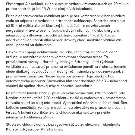
Skyscraper Air ochladí, zvlhčí a vyčistí vzduch v miestnostiach do 20 m² – a
pritom spotrebuje len 45 W, bez akejkoľvek inštalácie.
Princíp odparovacieho chladenia pracuje bez kompresora a bez chladiva:
voda sa odparuje a vzduch sa prirodzene ochladzuje. Spotreba energie je
až 10-krát nižšia ako pri klasickej klimatizácii – a navyše vzduch
nevysušuje. Práve to ocenia ľudia s citlivými sliznicami alebo alergiami:
integrovaný zvlhčovač vzduchu udržuje optimálnu vlhkosť. 6-litrová
nádržka na vodu zaistí dlhý neprerušovaný chod, indikátor hladiny Vás
včas upozorní na dolievanie.
Funkcia 5 v 1 spája ochladzovač vzduchu, ventilátor, zvlhčovač, čistič
vzduchu a ionizátor v jednom kompaktnom stĺpovom telese. Tri
prevádzkové režimy – Normálny, Nočný a Prírodný – a tri rýchlosti
ventilátora sa nastavujú priamo na ovládacom paneli na vrchu zariadenia
alebo diaľkovým ovládačom. Prírodný režim simuluje prirodzený vánok s
premenlivou intenzitou; Nočný režim postupne znižuje otáčky až do
automatického vypnutia. Maximálna hlučnosť dosahuje 55 dB – tichý chod
vhodný do spálne, detskej izby aj domácej kancelárie.
Nastaviteľné lamely smerujú prúd vzduchu presne tam, kde ho potrebujete.
Nezávisle nastaviteľná 210°-oscilácia – zvislá aj vodorovná – rovnomerne
rozvedie chlad po celej miestnosti. Vyberateľná nádržka sa ľahko čistí. Štyri
kolieska umožňujú rýchle premiestnenie z obývačky do pracovne alebo na
terasu. V balení sú priložené aj 2 chladiace akumulátory pre ešte
intenzívnejší chladiaci účinok.
Stavte na chladný domov bez vysokých účtov za elektrinu – objednajte
Klarstein Skyscraper Air ešte dnes.