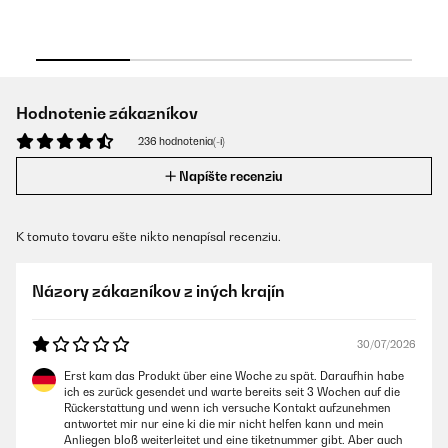
Hodnotenie zákazníkov
236 hodnotenia(-í)
Napíšte recenziu
K tomuto tovaru ešte nikto nenapísal recenziu.
Názory zákazníkov z iných krajín
30/07/2026
Erst kam das Produkt über eine Woche zu spät. Daraufhin habe
ich es zurück gesendet und warte bereits seit 3 Wochen auf die
Rückerstattung und wenn ich versuche Kontakt aufzunehmen
antwortet mir nur eine ki die mir nicht helfen kann und mein
Anliegen bloß weiterleitet und eine tiketnummer gibt. Aber auch