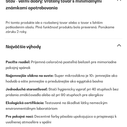
Stav - veľmi dobrý: Vrátený tovar s minimálnymi
známkami opotrebovania
Pri tomto produkte ide o rozbalený tovar alebo o tovar s ľahším
poškodením obalu. Plná funkčnosť produktu bola preverená. Ponúkame
záruku 2 roky.
Najväčšie výhody
Pocíťte rozdiel:
Príjemná celoročná posteľná bielizeň pre mimoriadne
pokojný spánok
Najjemnejšie vlákno na svete:
Super mikrovlákno je 10× jemnejšie ako
hodváb a ešte jemnejšie a priedušnejšie ako egyptská bavlna
Jednoduchá starostlivosť:
Stačí hygienicky vyprať pri 40 stupňoch bez
pridania zmäkčovadla alebo až pri 90 stupňoch pre alergikov
Ekologická certifikácia:
Testované na škodlivé látky nemeckým
environmentálnym laboratóriom
Pre pokojné noci:
Decentné farby pôsobia upokojujúco a prispievajú k
uvoľnenej atmosfére v spálni