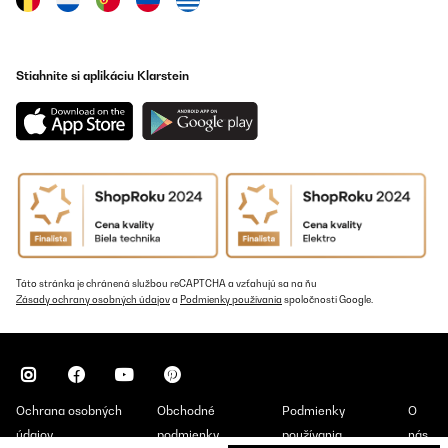
10/12/2024
très agréable au toucher
Stiahnite si aplikáciu Klarstein
Utilisateur d'Amazon
Preložiť
OVERENÁ KONTROLA
25/11/2024
Ich bin sehr zufrieden von meine Auswahl, gut verpackt und
schnell geliefert.
Amazon-Benutzer
Táto stránka je chránená službou reCAPTCHA a vzťahujú sa na ňu
Zásady ochrany osobných údajov
a
Podmienky používania
spoločnosti Google.
Preložiť
OVERENÁ KONTROLA
14/11/2024
Ochrana osobných
Obchodné
Podmienky
O
Habe nichts an der Bettwäsche auszusetzen.
údajov
podmienky
používania
nás