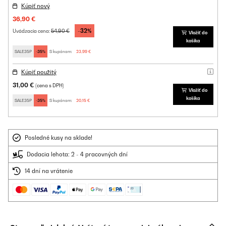
Kúpiť nový
36,90 €
-32%
54,90 €
Uvádzacia cena:
Vložiť do
košíka
SALE35P
-35%
S kupónom:
23,99 €
Kúpiť použitý
31,00 €
(cena s DPH)
Vložiť do
košíka
SALE35P
-35%
S kupónom:
20,15 €
Posledné kusy na sklade!
Dodacia lehota: 2 - 4 pracovných dní
14 dní na vrátenie