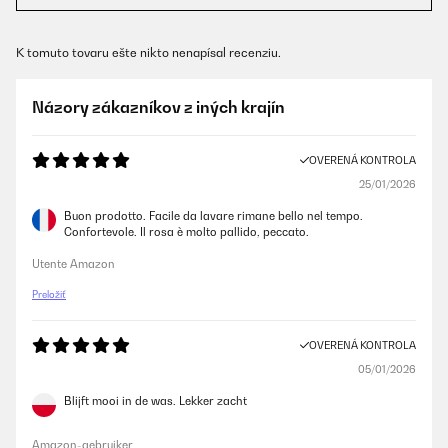
K tomuto tovaru ešte nikto nenapísal recenziu.
Názory zákazníkov z iných krajín
OVERENÁ KONTROLA
25/01/2026
Buon prodotto. Facile da lavare rimane bello nel tempo.
Confortevole. Il rosa è molto pallido, peccato.
Utente Amazon
Preložiť
OVERENÁ KONTROLA
05/01/2026
Blijft mooi in de was. Lekker zacht
Amazon-gebruiker