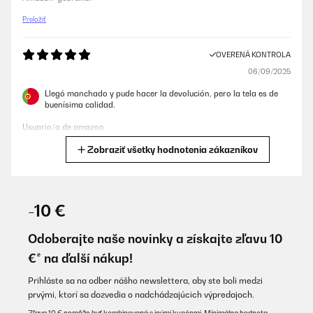
Preložiť
OVERENÁ KONTROLA
06/09/2025
Llegó manchado y pude hacer la devolución, pero la tela es de
buenísima calidad.
Usuario/a de amazon
Zobraziť všetky hodnotenia zákazníkov
Preložiť
OVERENÁ KONTROLA
07/08/2025
-10 €
Super qualité, légère et douce
Odoberajte naše novinky a získajte zľavu 10
Utilisateur d'Amazon
€* na ďalší nákup!
Preložiť
Prihláste sa na odber nášho newslettera, aby ste boli medzi
prvými, ktorí sa dozvedia o nadchádzajúcich výpredajoch.
OVERENÁ KONTROLA