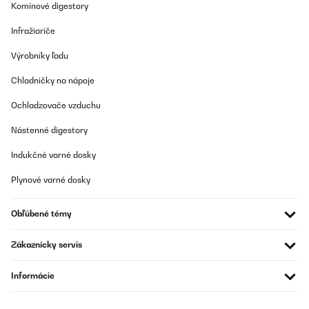
Komínové digestory
Perfekte Winterbettwäsche – kuschelig weich und wärmend! Ich
bin absolut begeistert von der Sleepwise Winter-Bettwäsche
Infražiariče
155x200 (3-teilig)! Schon beim Auspacken merkt man die
hochwertige Qualität. Der Stoff fühlt sich unglaublich weich an
Výrobníky ľadu
und ist perfekt für kalte Nächte.Pro: Super weich & angenehm –
Das Material ist kuschelig und fühlt sich auf der Haut richtig gut
Chladničky na nápoje
an. Hält wunderbar warm – Perfekt für den Winter, da es die
Wärme speichert, ohne dass man schwitzt. Top Verarbeitung –
Keine losen Fäden, stabile Nähte und ein hochwertiger
Ochladzovače vzduchu
Reißverschluss. Pflegeleicht – Lässt sich problemlos bei 40°C
waschen und bleibt auch nach mehreren Wäschen flauschig.Ich
Nástenné digestory
kann diese Bettwäsche absolut empfehlen. Wer im Winter gerne
gemütlich und warm schläft, wird hier nicht enttäuscht. Würde sie
Indukčné varné dosky
jederzeit wieder kaufen!
Plynové varné dosky
Amazon-Benutzer
Preložiť
Obľúbené témy
OVERENÁ KONTROLA
Zákaznícky servis
06/02/2025
Informácie
Ottima qualità
Utente Amazon