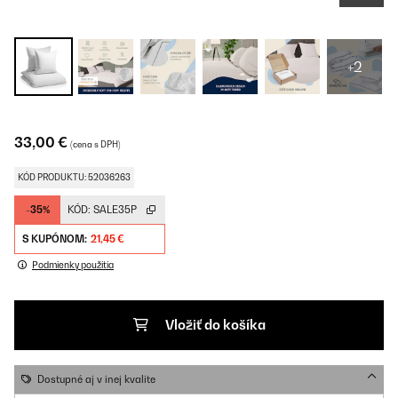
+2
33,00 €
(cena s DPH)
KÓD PRODUKTU: 52036263
-35%
KÓD:
SALE35P
S KUPÓNOM:
21,45 €
Podmienky použitia
Vložiť do košíka
Dostupné aj v inej kvalite