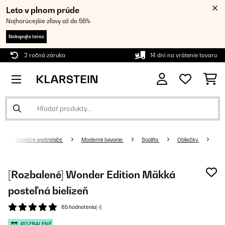
Leto v plnom prúde
Najhorúcejšie zľavy až do 55%
Nakupujte teraz
2 ročná záruka
14 dní na vrátenie tovaru
Domáce spotrebiče
Moderné bývanie
Spálňa
Obliečky
[Rozbalené] Wonder Edition Mäkká
posteľná bielizeň
65 hodnotenia(-í)
ROZBALENÉ