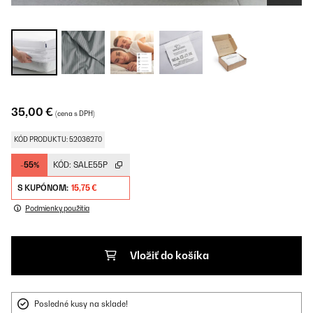
35,00 €
(cena s DPH)
KÓD PRODUKTU: 52036270
-55%
KÓD:
SALE55P
S KUPÓNOM:
15,75 €
Podmienky použitia
Vložiť do košíka
Posledné kusy na sklade!