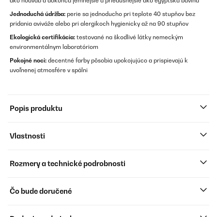
ako hodváb a dokonca jemnejšie a priedušnejšie ako egyptská bavlna
Jednoduchá údržba:
perie sa jednoducho pri teplote 40 stupňov bez
pridania aviváže alebo pri alergikoch hygienicky až na 90 stupňov
Ekologická certifikácia:
testované na škodlivé látky nemeckým
environmentálnym laboratóriom
Pokojné noci:
decentné farby pôsobia upokojujúco a prispievajú k
uvoľnenej atmosfére v spálni
Popis produktu
Vlastnosti
Rozmery a technické podrobnosti
Čo bude doručené