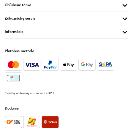
Preložiť
Obľúbené témy
OVERENÁ KONTROLA
Zákaznícky servis
04/05/2024
Informácie
I don't do reviews because I believe your experience with some
thing is objective to that person but this fitted sheet is impossible
not to love! Quality and cooling
yet,supersoft..worth.every.penny!!!
Platobné metódy
Amazon user
Preložiť
OVERENÁ KONTROLA
20/04/2024
* Všetky naše ceny sú uvedené s DPH.
Super Qualität. Passt sich der Matratze gut an und bildet beim
schlafen keine Falten. Gutes Preis-Leistungs-Verhältnis.
Dodanie
Amazon-Benutzer
Preložiť