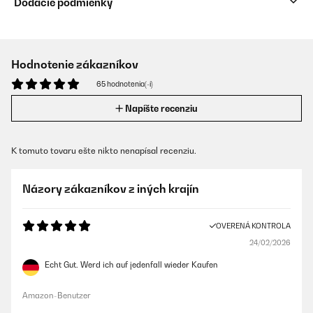
Dodacie podmienky
Hodnotenie zákazníkov
65 hodnotenia(-í)
Napíšte recenziu
K tomuto tovaru ešte nikto nenapísal recenziu.
Názory zákazníkov z iných krajín
OVERENÁ KONTROLA
24/02/2026
Echt Gut. Werd ich auf jedenfall wieder Kaufen
Amazon-Benutzer