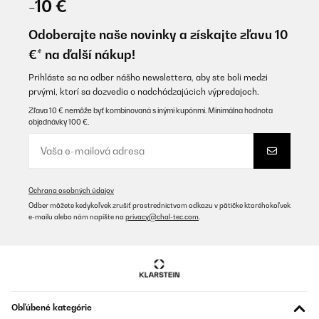
-10 €
Traumhafte Bettwäsche
Odoberajte naše novinky a získajte zľavu 10
Amazon-Benutzer
€* na ďalší nákup!
Preložiť
Prihláste sa na odber nášho newslettera, aby ste boli medzi
prvými, ktorí sa dozvedia o nadchádzajúcich výpredajoch.
OVERENÁ KONTROLA
Zľava 10 € nemôže byť kombinovaná s inými kupónmi. Minimálna hodnota
objednávky 100 €.
15/04/2025
Das Spannbetttuch fühlt sich sehr hochwertig an und ist
angenehm am Körper.Werde heute das erste mal drin schlafen
und Testen ob man darin schwitzt wie es manche Kunden
geschrieben haben.
Ochrana osobných údajov
Amazon-Benutzer
Odber môžete kedykoľvek zrušiť prostredníctvom odkazu v pätičke ktoréhokoľvek
e-mailu alebo nám napíšte na
privacy@chal-tec.com
.
Preložiť
OVERENÁ KONTROLA
12/12/2024
Sehr gutes Produkt!
Obľúbené kategórie