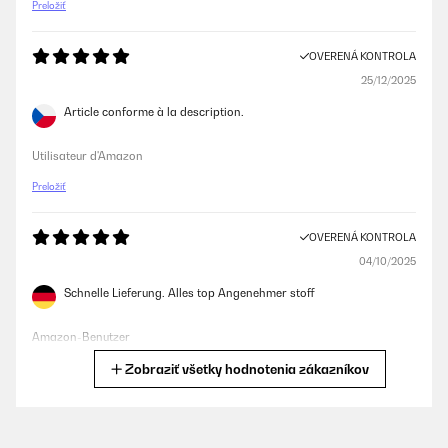
Preložiť
OVERENÁ KONTROLA
25/12/2025
Article conforme à la description.
Utilisateur d'Amazon
Preložiť
OVERENÁ KONTROLA
04/10/2025
Schnelle Lieferung. Alles top Angenehmer stoff
Amazon-Benutzer
Zobraziť všetky hodnotenia zákazníkov
Preložiť
OVERENÁ KONTROLA
11/05/2025