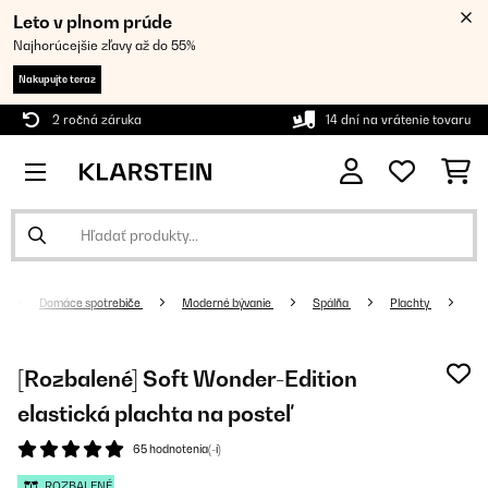
Leto v plnom prúde
Najhorúcejšie zľavy až do 55%
Nakupujte teraz
2 ročná záruka
14 dní na vrátenie tovaru
Domáce spotrebiče
Moderné bývanie
Spálňa
Plachty
[Rozbalené] Soft Wonder-Edition
elastická plachta na posteľ
65 hodnotenia(-í)
ROZBALENÉ