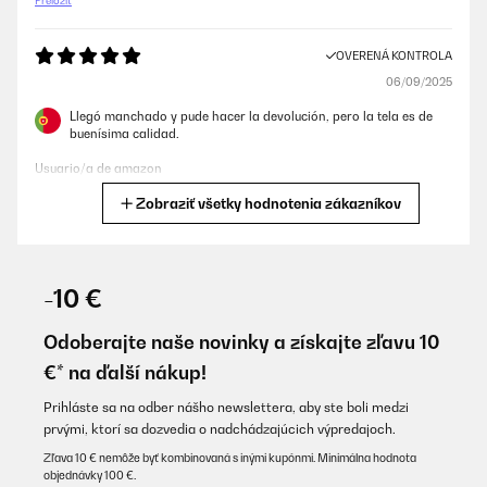
Preložiť
OVERENÁ KONTROLA
06/09/2025
Llegó manchado y pude hacer la devolución, pero la tela es de
buenísima calidad.
Usuario/a de amazon
Zobraziť všetky hodnotenia zákazníkov
Preložiť
OVERENÁ KONTROLA
07/08/2025
-10 €
Super qualité, légère et douce
Odoberajte naše novinky a získajte zľavu 10
Utilisateur d'Amazon
€* na ďalší nákup!
Preložiť
Prihláste sa na odber nášho newslettera, aby ste boli medzi
prvými, ktorí sa dozvedia o nadchádzajúcich výpredajoch.
OVERENÁ KONTROLA
Zľava 10 € nemôže byť kombinovaná s inými kupónmi. Minimálna hodnota
objednávky 100 €.
10/07/2025