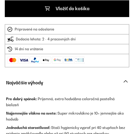
Vložiť do košíka
Pripravené na odoslanie
Dodacia lehota: 2 - 4 pracovných dní
14 dní na vrátenie
Najväčšie výhody
Pre dobrý spánok:
Príjemná, extra hodvábna celoročná posteľná
bielizeň
Najjemnejšie vlákno na svete:
Super mikrovlákno je 10× jemnejšie ako
hodváb
Jednoduchá starostlivosť:
Stačí hygienicky vyprať pri 40 stupňoch bez
pridania zmäkčovadla alebo až pri 90 stupňoch pre alergikov