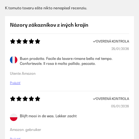
K tomuto tovaru ešte nikto nenapísal recenziu.
Názory zákazníkov z iných krajín
OVERENÁ KONTROLA
25/01/2026
Buon prodotto. Facile da lavare rimane bello nel tempo.
Confortevole. Il rosa è molto pallido, peccato.
Utente Amazon
Preložiť
OVERENÁ KONTROLA
05/01/2026
Blijft mooi in de was. Lekker zacht
Amazon-gebruiker