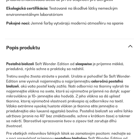
Ekologická certifikácia:
Testované na škodlivé látky nemeckým
environmentálnym laboratóriom
Pokojné noci:
Jemné farby vytvárajú modernú atmosféru na spanie
Popis produktu
Posteľná bielizeň
Soft Wonder-Edition od
sleepwise
je príjemne mäkká,
priedušná, rýchlo schne a prakticky sa nežehlí.
Tretinu svojho života strávite v posteli. Urobte si pohodlie! So Soft Wonder-
Edition sme vyvinuli najjemnejšiu a najpríjemnejšiu
celoročnú posteľnú
bielizeň
, akú vaša posteľ kedy zažila. Naši odborníci na tkaniny vybrali tie
najjemnejšie vlákna na svete, ktoré sú výnimočne príjemné na dotyk: super
mikrovlákno je 10× jemnejšie ako hodváb. Z jeho vlákna sa dá upliesť
tkanina, ktorej výnimočné vlastnosti prekvapia aj odborníkov na textil.
Vďaka extrémne vysokej hustote vlákien je tkanina ešte jemnejšia a
priedušnejšia ako luxusná egyptská bavlna. Posteľná bielizeň sa veľmi ľahko
udržiava (pranie na 40° bez zmäkčovadla, schne v krátkom čase) a takmer
sa nekrčí. Starostlivé spracovanie švov a zipsov tiež zaručuje dlhú
životnosť.
Pre všetkých milovníkov ľahkých látok so zamatovým pocitom: nechajte sa
v noci sprevádzať príjemnou
posteľnou bielizňou
Soft Wonder-Edition od