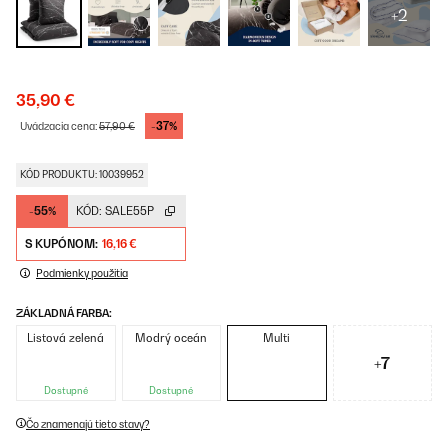
+2
35,90 €
-37%
Uvádzacia cena:
57,90 €
KÓD PRODUKTU: 10039952
-55%
KÓD:
SALE55P
S KUPÓNOM:
16,16 €
Podmienky použitia
ZÁKLADNÁ FARBA:
Listová zelená
Modrý oceán
Multi
+7
Dostupné
Dostupné
Čo znamenajú tieto stavy?