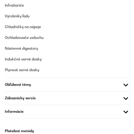
bin absolut begeistert von der Sleepwise Winter-Bettwäsche
Infražiariče
155x200 (3-teilig)! Schon beim Auspacken merkt man die
hochwertige Qualität. Der Stoff fühlt sich unglaublich weich an
Výrobníky ľadu
und ist perfekt für kalte Nächte.Pro: Super weich & angenehm –
Das Material ist kuschelig und fühlt sich auf der Haut richtig gut
Chladničky na nápoje
an. Hält wunderbar warm – Perfekt für den Winter, da es die
Wärme speichert, ohne dass man schwitzt. Top Verarbeitung –
Keine losen Fäden, stabile Nähte und ein hochwertiger
Ochladzovače vzduchu
Reißverschluss. Pflegeleicht – Lässt sich problemlos bei 40°C
waschen und bleibt auch nach mehreren Wäschen flauschig.Ich
Nástenné digestory
kann diese Bettwäsche absolut empfehlen. Wer im Winter gerne
gemütlich und warm schläft, wird hier nicht enttäuscht. Würde sie
Indukčné varné dosky
jederzeit wieder kaufen!
Plynové varné dosky
Amazon-Benutzer
Preložiť
Obľúbené témy
OVERENÁ KONTROLA
Zákaznícky servis
06/02/2025
Informácie
Ottima qualità
Utente Amazon
Platobné metódy
Preložiť