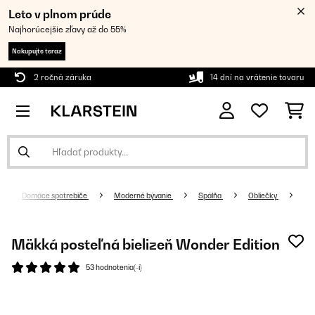
Leto v plnom prúde
Najhorúcejšie zľavy až do 55%
Nakupujte teraz
2 ročná záruka
14 dní na vrátenie tovaru
Domáce spotrebiče
Moderné bývanie
Spálňa
Obliečky
Mäkká posteľná bielizeň Wonder Edition
53 hodnotenia(-í)