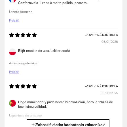
Confortevole. Il rosa è molto pallido, peccato.
Utente Amazon
Preložiť
OVERENÁ KONTROLA
05/01/2026
Blijft mooi in de was. Lekker zacht
Amazon-gebruiker
Preložiť
OVERENÁ KONTROLA
06/09/2025
Llegó manchado y pude hacer la devolución, pero la tela es de
buenísima calidad.
Usuario/a de amazon
Zobraziť všetky hodnotenia zákazníkov
Preložiť