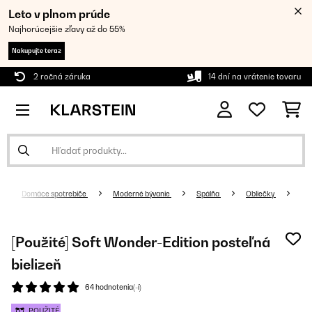
Leto v plnom prúde
Najhorúcejšie zľavy až do 55%
Nakupujte teraz
2 ročná záruka
14 dní na vrátenie tovaru
Domáce spotrebiče
Moderné bývanie
Spálňa
Obliečky
[Použité] Soft Wonder-Edition posteľná
bielizeň
64 hodnotenia(-í)
POUŽITÉ