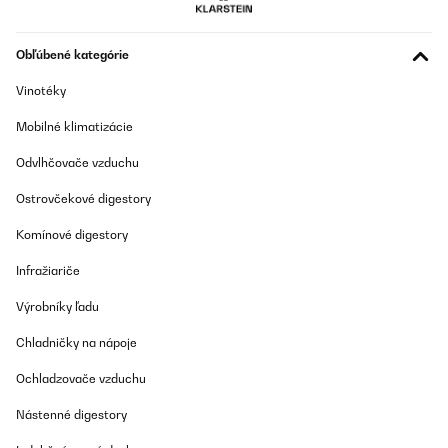
07/05/2025
Perfekt, superschön und so schön weich.Ich bin begeistert.
Obľúbené kategórie
Werde noch welche in einer anderen Farbe bestellen. Und ganz
tolles Material.
Vinotéky
Amazon-Benutzer
Mobilné klimatizácie
Preložiť
Odvlhčovače vzduchu
OVERENÁ KONTROLA
Ostrovčekové digestory
07/02/2025
Komínové digestory
Perfekte Winterbettwäsche – kuschelig weich und wärmend! Ich
bin absolut begeistert von der Sleepwise Winter-Bettwäsche
Infražiariče
155x200 (3-teilig)! Schon beim Auspacken merkt man die
hochwertige Qualität. Der Stoff fühlt sich unglaublich weich an
Výrobníky ľadu
und ist perfekt für kalte Nächte.Pro: Super weich & angenehm –
Das Material ist kuschelig und fühlt sich auf der Haut richtig gut
Chladničky na nápoje
an. Hält wunderbar warm – Perfekt für den Winter, da es die
Wärme speichert, ohne dass man schwitzt. Top Verarbeitung –
Keine losen Fäden, stabile Nähte und ein hochwertiger
Ochladzovače vzduchu
Reißverschluss. Pflegeleicht – Lässt sich problemlos bei 40°C
waschen und bleibt auch nach mehreren Wäschen flauschig.Ich
Nástenné digestory
kann diese Bettwäsche absolut empfehlen. Wer im Winter gerne
gemütlich und warm schläft, wird hier nicht enttäuscht. Würde sie