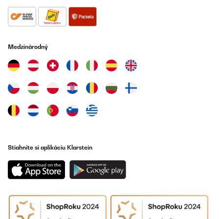
OVERENÁ KONTROLA
03/01/2025
Ich liebe diese Bettwäsche. Trocknerbeständig, mit
Medzinárodný
Reißverschlüssen und super angenehm.
Amazon-Benutzer
Preložiť
OVERENÁ KONTROLA
10/12/2024
très agréable au toucher
Stiahnite si aplikáciu Klarstein
Utilisateur d'Amazon
Preložiť
OVERENÁ KONTROLA
25/11/2024