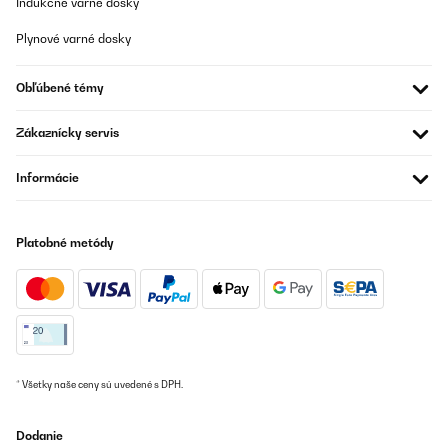
Indukčné varné dosky
jederzeit wieder kaufen!
Plynové varné dosky
Amazon-Benutzer
Preložiť
Obľúbené témy
OVERENÁ KONTROLA
Zákaznícky servis
06/02/2025
Informácie
Ottima qualità
Utente Amazon
Platobné metódy
Preložiť
OVERENÁ KONTROLA
17/01/2025
Buena calidad
* Všetky naše ceny sú uvedené s DPH.
Usuario/a de amazon
Preložiť
Dodanie