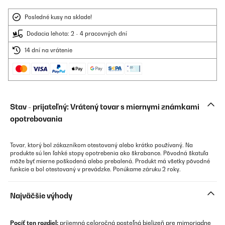
Posledné kusy na sklade!
Dodacia lehota: 2 - 4 pracovných dní
14 dní na vrátenie
Stav - prijateľný: Vrátený tovar s miernymi známkami
opotrebovania
Tovar, ktorý bol zákazníkom otestovaný alebo krátko používaný. Na
produkte sú len ľahké stopy opotrebenia ako škrabance. Pôvodná škatuľa
môže byť mierne poškodená alebo prebalená. Produkt má všetky pôvodné
funkcie a bol otestovaný v prevádzke. Ponúkame záruku 2 roky.
Najväčšie výhody
Pocíť ten rozdiel:
príjemná celoročná posteľná bielizeň pre mimoriadne