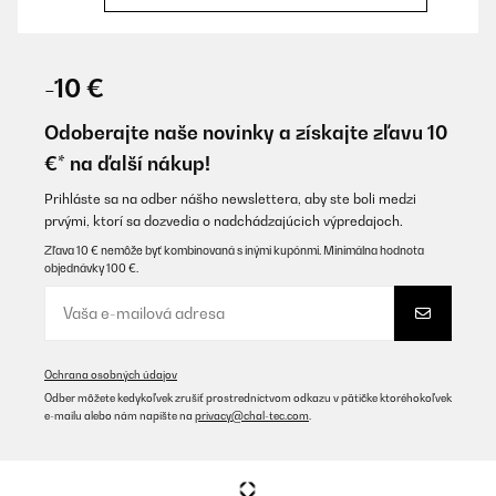
OVERENÁ KONTROLA
07/08/2025
-10 €
Super qualité, légère et douce
Odoberajte naše novinky a získajte zľavu 10
Utilisateur d'Amazon
€* na ďalší nákup!
Preložiť
Prihláste sa na odber nášho newslettera, aby ste boli medzi
prvými, ktorí sa dozvedia o nadchádzajúcich výpredajoch.
OVERENÁ KONTROLA
Zľava 10 € nemôže byť kombinovaná s inými kupónmi. Minimálna hodnota
objednávky 100 €.
10/07/2025
Gutes und angenehmes Feeling. Die Verarbeitung ist für den Preis
sehr gut. Reißverschlüsse mit Metall geben dem Bettzeug eine
gute Qualitätsanmutung. Wie immer sehr schneller Versand. Ich
kann dieses Produkt empfehlen.
Ochrana osobných údajov
Amazon-Benutzer
Odber môžete kedykoľvek zrušiť prostredníctvom odkazu v pätičke ktoréhokoľvek
e-mailu alebo nám napíšte na
privacy@chal-tec.com
.
Preložiť
OVERENÁ KONTROLA