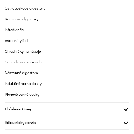
Preložiť
Ostrovčekové digestory
Komínové digestory
OVERENÁ KONTROLA
26/11/2025
Infražiariče
Super lecker. Früher hat Ninja gekauft-zuruckgeschickt. Diesmal
Výrobníky ľadu
alles ok und echtes SoftEis
Amazon-Benutzer
Chladničky na nápoje
Preložiť
Ochladzovače vzduchu
Nástenné digestory
OVERENÁ KONTROLA
07/11/2025
Indukčné varné dosky
Wir sind sehr zufrieden mit der Bedienung und dem Ergebnis.
Plynové varné dosky
Amazon-Benutzer
Obľúbené témy
Preložiť
Zákaznícky servis
OVERENÁ KONTROLA