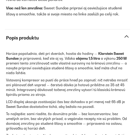
Viac než len zmrzlina:
Sweet Sundae pripraví aj osviežujúce studené
šťavy a smoothie, takže si svoje miesto na linke zaslúži po celý rok.
Popis produktu
Horúce popoludnia, deti pri dverách, hostia do hodiny —
Klarstein Sweet
Sundae
je pripravená, keď ste aj vy. Vďaka
objemu 1,5 litra
a výkonu
250 W
premení tento zmrzlinovač vaše vlastné suroviny na krémovú zmrzlinu — a
navyše pripraví osviežujúce studené šťavy a smoothie, keď máte chuť na
niečo ľahšie.
Vstavaný kompresor sa pustí do práce hneď po zapnutí: nič netreba mraziť
ani plánovať deň vopred — čerstvá dávka je hotová približne za 35 až 45
minút. Integrovaný dávkovač točenej zmrzliny vytvorí tú klasickú krémovú
špirálu priamo zo stroja.
LCD displej ukazuje zostávajúci čas bez dohadov a pri menej než 65 dB je
Sweet Sundae dostatočne tichá, aby bežala na pozadí.
To najlepšie: sami riadite, čo dovnútra príde — bez konzervantov, bez
umelých aróm, bez skrytých prísad, a vegánske recepty nie sú problém. Od
domácej zmrzliny po studené šťavy a smoothie — pripravená na oslavu,
grilovačku aj horúci deň.