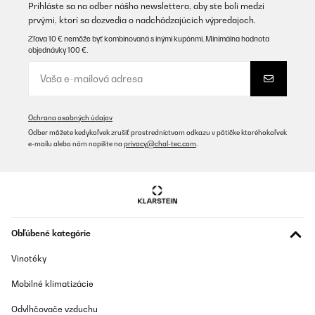
wenn das Rührwerk arbeitet. Anfragen an die Techniker wurden
Prihláste sa na odber nášho newslettera, aby ste boli medzi
noch nicht beantwortet. Ist allerdings erst 3 Tage her das ich
prvými, ktorí sa dozvedia o nadchádzajúcich výpredajoch.
meine Fragen gestellt habe
Zľava 10 € nemôže byť kombinovaná s inými kupónmi. Minimálna hodnota
Rüdiger
objednávky 100 €.
Preložiť
OVERENÁ KONTROLA
Ochrana osobných údajov
11/12/2025
Odber môžete kedykoľvek zrušiť prostredníctvom odkazu v pätičke ktoréhokoľvek
e-mailu alebo nám napíšte na
privacy@chal-tec.com
.
einfach super
Amazon-Benutzer
Preložiť
Obľúbené kategórie
OVERENÁ KONTROLA
30/11/2025
Vinotéky
Nicht alles Eis kann direkt bezogen werden.
Mobilné klimatizácie
Amazon-Benutzer
Odvlhčovače vzduchu