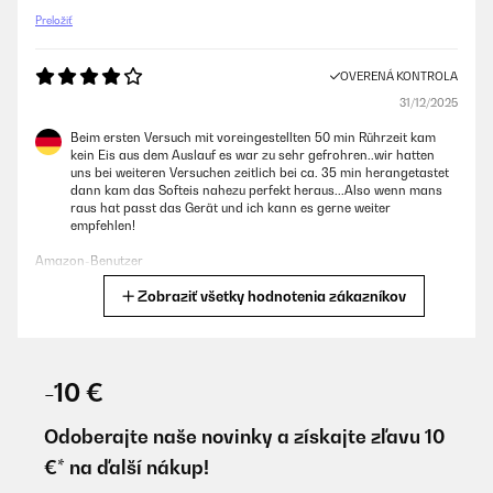
Preložiť
OVERENÁ KONTROLA
31/12/2025
Beim ersten Versuch mit voreingestellten 50 min Rührzeit kam
kein Eis aus dem Auslauf es war zu sehr gefrohren..wir hatten
uns bei weiteren Versuchen zeitlich bei ca. 35 min herangetastet
dann kam das Softeis nahezu perfekt heraus...Also wenn mans
raus hat passt das Gerät und ich kann es gerne weiter
empfehlen!
Amazon-Benutzer
Zobraziť všetky hodnotenia zákazníkov
Preložiť
OVERENÁ KONTROLA
11/12/2025
-10 €
Die Maschine produziert ein klasse Softeis. In den ersten 50Min
wird das Eis gekühlt das man dann nach 50 entnehmen kann, Die
Odoberajte naše novinky a získajte zľavu 10
weiteren 180 Min wird dann das Eis gekühlt gehalten. Danach
€* na ďalší nákup!
muss aktiv eingreifen um das Programm neu zu starten sonst
wird alles warm. Unsere Maschine quitscht allerdings mit 72dB