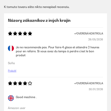
K tomuto tovaru ešte nikto nenapísal recenziu.
Názory zákazníkov z iných krajín
OVERENÁ KONTROLA
29/05/2026
Je ne recommande pas. Pour faire 4 glace et attendre 2 heures
pour en refaire. Si vous avez du temps à perdre c’est le bon
produit
Sofia
Preložiť
OVERENÁ KONTROLA
30/01/2026
Good machine .
Amazon user