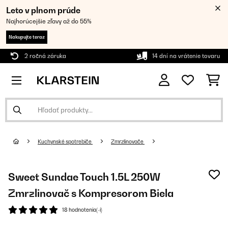
Leto v plnom prúde
Najhorúcejšie zľavy až do 55%
Nakupujte teraz
2 ročná záruka
14 dní na vrátenie tovaru
Kuchynské spotrebiče
Zmrzlinovače
Sweet Sundae Touch 1.5L 250W
Zmrzlinovač s Kompresorom Biela
18 hodnotenia(-í)