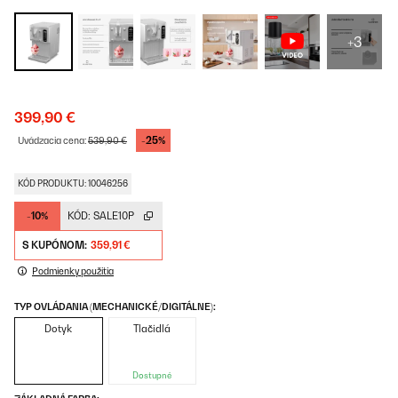
+3
399,90 €
-25%
Uvádzacia cena:
539,90 €
KÓD PRODUKTU: 10046256
-10%
KÓD:
SALE10P
S KUPÓNOM:
359,91 €
Podmienky použitia
TYP OVLÁDANIA (MECHANICKÉ/DIGITÁLNE):
Dotyk
Tlačidlá
Dostupné