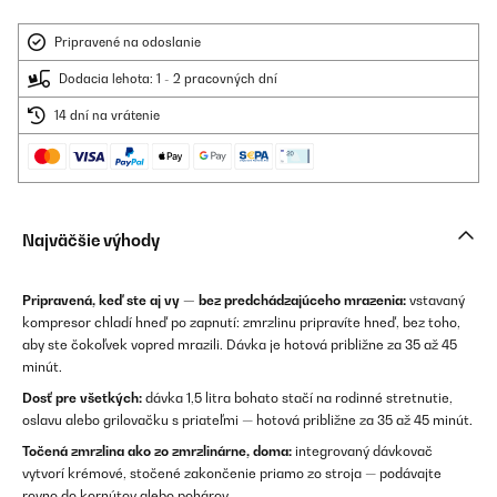
Pripravené na odoslanie
Dodacia lehota: 1 - 2 pracovných dní
14 dní na vrátenie
Najväčšie výhody
Pripravená, keď ste aj vy — bez predchádzajúceho mrazenia:
vstavaný
kompresor chladí hneď po zapnutí: zmrzlinu pripravíte hneď, bez toho,
aby ste čokoľvek vopred mrazili. Dávka je hotová približne za 35 až 45
minút.
Dosť pre všetkých:
dávka 1,5 litra bohato stačí na rodinné stretnutie,
oslavu alebo grilovačku s priateľmi — hotová približne za 35 až 45 minút.
Točená zmrzlina ako zo zmrzlinárne, doma:
integrovaný dávkovač
vytvorí krémové, stočené zakončenie priamo zo stroja — podávajte
rovno do kornútov alebo pohárov.