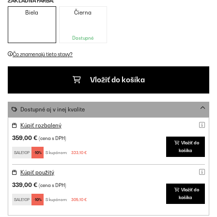
ZÁKLADNÁ FARBA:
Biela
Čierna
Dostupné
Čo znamenajú tieto stavy?
Vložiť do košíka
Dostupné aj v inej kvalite
Kúpiť rozbalený
359,00 €
(cena s DPH)
Vložiť do
košíka
SALE10P
-10%
S kupónom:
323,10 €
Kúpiť použitý
339,00 €
(cena s DPH)
Vložiť do
košíka
SALE10P
-10%
S kupónom:
305,10 €