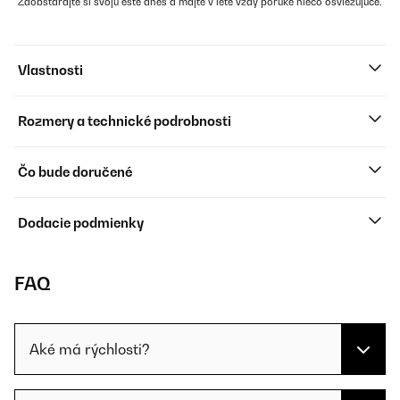
Zaobstarajte si svoju ešte dnes a majte v lete vždy poruke niečo osviežujúce.
Vlastnosti
Rozmery a technické podrobnosti
Čo bude doručené
Dodacie podmienky
FAQ
Aké má rýchlosti?