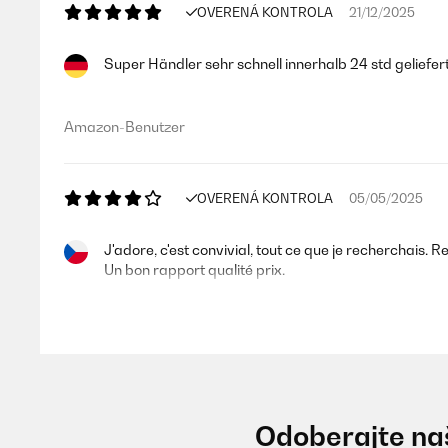
OVERENÁ KONTROLA
21/12/2025
Super Händler sehr schnell innerhalb 24 std geliefert
Amazon-Benutzer
OVERENÁ KONTROLA
05/05/2025
J'adore, c'est convivial, tout ce que je recherchais. Re
Un bon rapport qualité prix.
Utilisateur d'Amazon
OVERENÁ KONTROLA
05/05/2025
Odoberajte naš
J’adore, c’est convivial, tout ce que je recherchais. Re