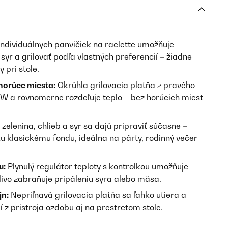
dividuálnych panvičiek na raclette umožňuje
syr a grilovať podľa vlastných preferencií – žiadne
pri stole.
horúce miesta:
Okrúhla grilovacia platňa z pravého
 W a rovnomerne rozdeľuje teplo – bez horúcich miest
zelenina, chlieb a syr sa dajú pripraviť súčasne –
ku klasickému fondu, ideálna na párty, rodinný večer
u:
Plynulý regulátor teploty s kontrolkou umožňuje
livo zabraňuje pripáleniu syra alebo mäsa.
jn:
Nepriľnavá grilovacia platňa sa ľahko utiera a
 z prístroja ozdobu aj na prestretom stole.