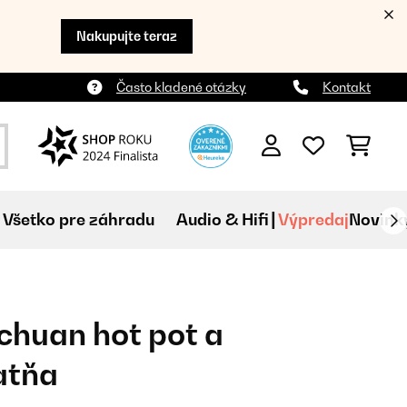
Nakupujte teraz
Často kladené otázky
Kontakt
Všetko pre záhradu
Audio & Hifi
Výpredaj
Novink
echuan hot pot a
atňa