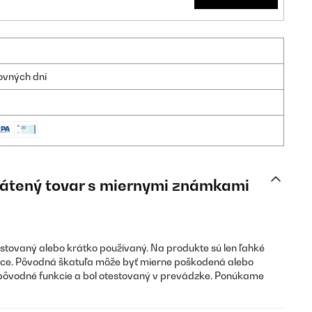
ovných dní
Vrátený tovar s miernymi známkami
estovaný alebo krátko používaný. Na produkte sú len ľahké
ce. Pôvodná škatuľa môže byť mierne poškodená alebo
pôvodné funkcie a bol otestovaný v prevádzke. Ponúkame