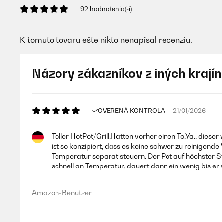
92 hodnotenia(-í)
K tomuto tovaru ešte nikto nenapísal recenziu.
Názory zákazníkov z iných krajín
OVERENÁ KONTROLA
21/01/2026
Toller HotPot/Grill.Hatten vorher einen To.Ya.. diese
ist so konzipiert, dass es keine schwer zu reinigende
Temperatur separat steuern. Der Pot auf höchster Stu
schnell an Temperatur, dauert dann ein wenig bis er 
Amazon-Benutzer