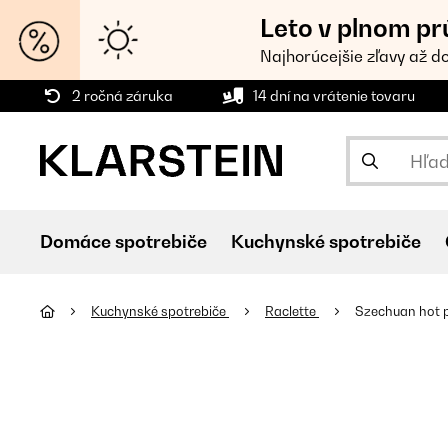
Leto v plnom pr
Najhorúcejšie zľavy až d
2 ročná záruka
14 dní na vrátenie tovaru
Domáce spotrebiče
Kuchynské spotrebiče
Kuchynské spotrebiče
Raclette
Szechuan hot p