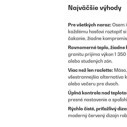
Najväčšie výhody
Pre všetkých naraz:
Osem in
každému hosťovi roztopiť si 
čakanie, žiadne kompromisy 
Rovnomerné teplo, žiadne 
granitu prijíma výkon 1 350
alebo studených zón.
Viac než len raclette:
Mäso, 
všestrannejšia alternatíva 
alebo večeru pre dvoch.
Úplná kontrola nad teploto
presné nastavenie a spoľah
Rýchlo čisté, príťažlivý diza
moderný červený dizajn robí