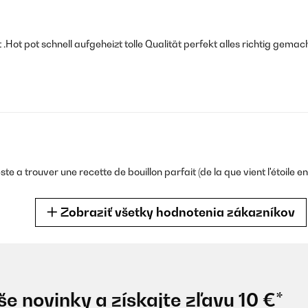
 .Hot pot schnell aufgeheizt tolle Qualität perfekt alles richtig gemac
ste a trouver une recette de bouillon parfait (de la que vient l'étoile e
Zobraziť všetky hodnotenia zákazníkov
e novinky a získajte zľavu 10 €*
ste a trouver une recette de bouillon parfait (de la que vient l’étoile e