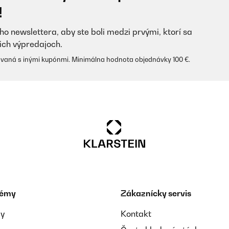
!
ho newslettera, aby ste boli medzi prvými, ktorí sa
ich výpredajoch.
vaná s inými kupónmi. Minimálna hodnota objednávky 100 €.
ten Heizsysteme
témy
Zákaznícky servis
und zu ernähren, ruckzuck auch wieder sauber gemacht, gesundes Koche
es auch innerhalb von sehr wenigen Minuten durch. So wird es ja auc
ay
Kontakt
ls Einzelperson ist der Ring recht groß, aber stört auch nicht, dafür