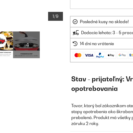
1/9
Posledné kusy na sklade!
Dodacia lehota: 3 - 5 prac
14 dní na vrátenie
+4
Stav - prijateľný: 
opotrebovania
Tovar, ktorý bol zákazníkom ot
stopy opotrebenia ako škraban
prebalená. Produkt má všetky 
záruku 2 roky.