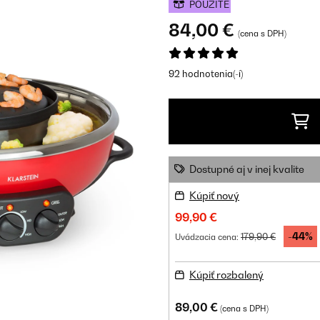
POUŽITÉ
84,00 €
(cena s DPH)
92 hodnotenia(-í)
Dostupné aj v inej kvalite
Kúpiť nový
99,90 €
-44%
179,90 €
Uvádzacia cena:
Kúpiť rozbalený
89,00 €
(cena s DPH)