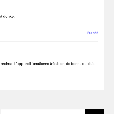
ht danke.
Preložiť
n moins) ! L'appareil fonctionne très bien, de bonne qualité.
Preložiť
n moins) ! L’appareil fonctionne très bien, de bonne qualité.