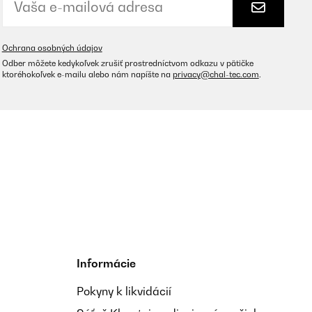
Ochrana osobných údajov
Preložiť
Odber môžete kedykoľvek zrušiť prostredníctvom odkazu v pätičke
ktoréhokoľvek e-mailu alebo nám napíšte na
privacy@chal-tec.com
.
Preložiť
Informácie
n geht plötzlich blitzartig schnell, habe mir das Fleisch
h beim Vietnamesen gemacht. Natürlich sollte man da nicht
Pokyny k likvidácií
 kann ich aber auch easy mit vier Leuten da dran essen, wenn