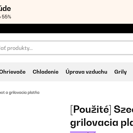
úde
o 55%
Ohrievače
Chladenie
Úprava vzduchu
Grily
ot a grilovacia platňa
[Použité] Sz
grilovacia pl