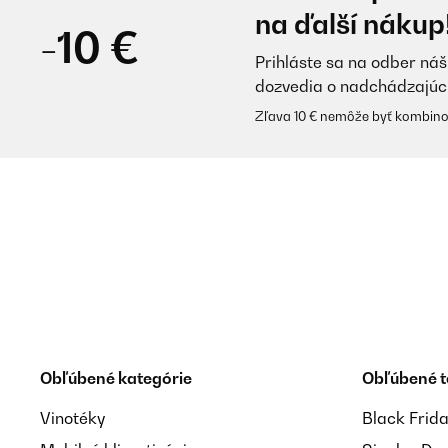
na ďalší nákup
Un bon rapport qualité prix.
-10 €
Prihláste sa na odber náš
Utilisateur d'Amazon
dozvedia o nadchádzajúc
Zľava 10 € nemôže byť kombino
OVERENÁ KONTROLA
02/02/2025
Kam als Geschenk sehr gut an. Toll sind die getrenn
Amazon-Benutzer
OVERENÁ KONTROLA
21/01/2025
Obľúbené kategórie
Obľúbené 
Oh mein Gott! Plötzlich ist es ganz einfach sich ges
an der Theke ganz dünn schneiden lassen, dann ist 
Vinotéky
Black Frid
so dicke Dinger drauflegen, ist doch klar. Für mich a
mal Besuch kommt.