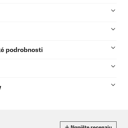
é podrobnosti
y
Napíšte recenziu