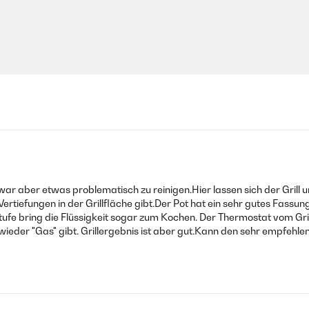
r war aber etwas problematisch zu reinigen.Hier lassen sich der Grill 
 Vertiefungen in der Grillfläche gibt.Der Pot hat ein sehr gutes Fass
fe bring die Flüssigkeit sogar zum Kochen. Der Thermostat vom Grill
wieder "Gas" gibt. Grillergebnis ist aber gut.Kann den sehr empfehlen