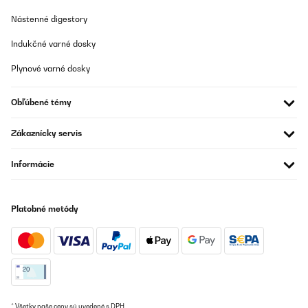
Nástenné digestory
Indukčné varné dosky
Plynové varné dosky
Obľúbené témy
Zákaznícky servis
Informácie
Platobné metódy
* Všetky naše ceny sú uvedené s DPH.