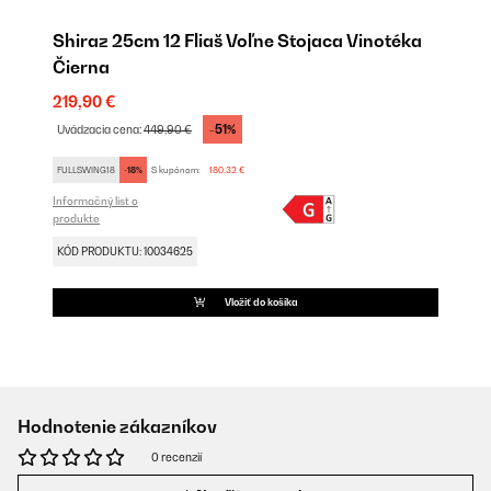
Shiraz 25cm 12 Fliaš Voľne Stojaca Vinotéka
Čierna
219,90 €
-51%
Uvádzacia cena:
449,90 €
FULLSWING18
-18%
S kupónom:
180,32 €
Informačný list o
produkte
KÓD PRODUKTU: 10034625
Vložiť do košíka
Hodnotenie zákazníkov
0 recenzií