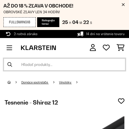
AŽ DO 18 % ZĽAVA V OBCHODE!
OBROVSKÉ ZĽAVY LEN 24 HODÍN!
Nakupujte
25
04
22
FULLSWING18
H
M
S
teraz
2 ročná záruka
14 dní na vrátenie tovaru
Domáce spotrebiče
Vinotéky
Tesnenie - Shiraz 12