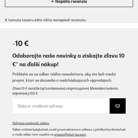
Napíšte recenziu
K tomuto tovaru ešte nikto nenapísal recenziu.
-10 €
Odoberajte naše novinky a získajte zľavu 10
€* na ďalší nákup!
Prihláste sa na odber nášho newslettera, aby ste boli medzi
prvými, ktorí sa dozvedia o nadchádzajúcich výpredajoch.
Zľava 10 € nemôže byť kombinovaná s inými kupónmi. Minimálna hodnota
objednávky 100 €.
Ochrana osobných údajov
Odber môžete kedykoľvek zrušiť prostredníctvom odkazu v pätičke ktoréhokoľvek
e-mailu alebo nám napíšte na
privacy@chal-tec.com
.