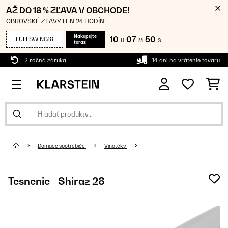
AŽ DO 18 % ZĽAVA V OBCHODE!
OBROVSKÉ ZĽAVY LEN 24 HODÍN!
Nakupujte
10
07
50
FULLSWING18
H
M
S
teraz
2 ročná záruka
14 dní na vrátenie tovaru
Domáce spotrebiče
Vinotéky
Tesnenie - Shiraz 28