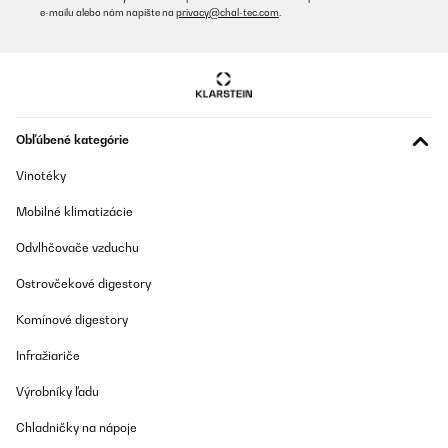
e-mailu alebo nám napíšte na
privacy@chal-tec.com
.
Obľúbené kategórie
Vinotéky
Mobilné klimatizácie
Odvlhčovače vzduchu
Ostrovčekové digestory
Komínové digestory
Infražiariče
Výrobníky ľadu
Chladničky na nápoje