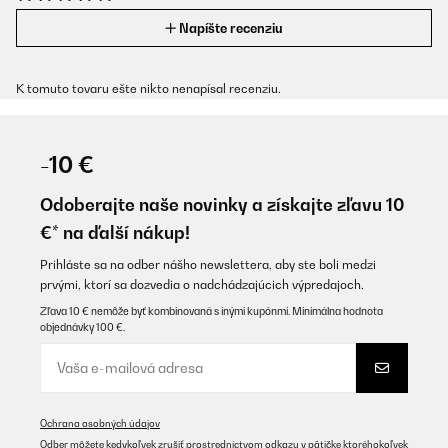
Napíšte recenziu
K tomuto tovaru ešte nikto nenapísal recenziu.
-10 €
Odoberajte naše novinky a získajte zľavu 10
€* na ďalší nákup!
Prihláste sa na odber nášho newslettera, aby ste boli medzi
prvými, ktorí sa dozvedia o nadchádzajúcich výpredajoch.
Zľava 10 € nemôže byť kombinovaná s inými kupónmi. Minimálna hodnota
objednávky 100 €.
Ochrana osobných údajov
Odber môžete kedykoľvek zrušiť prostredníctvom odkazu v pätičke ktoréhokoľvek