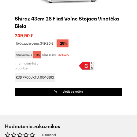
Shiraz 43cm 28 Fliaš Voľne Stojaca Vinotéka
Biela
249,90 €
-28%
Uvádzacia cena:
349,90 €
FULLSWING18
-18%
S kupónom:
204,92 €
Informačný list o
produkte
KÓD PRODUKTU: 10045892
Vložiť do košíka
Hodnotenie zákazníkov
0 recenzií