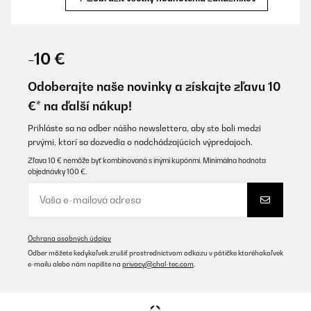
OVERENÁ KONTROLA
07/07/2025
-10 €
Die Lüftung der Kochplatte ist etwas lauter als bei anderen
Geräten, die Bedienung ist gewöhnungsbedürftig, Fuktioniert
Odoberajte naše novinky a získajte zľavu 10
aber einwandfrei wir sind zu frieden damit und können das Gerät
€* na ďalší nákup!
nur Empfehlen.
Amazon-Benutzer
Prihláste sa na odber nášho newslettera, aby ste boli medzi
prvými, ktorí sa dozvedia o nadchádzajúcich výpredajoch.
Preložiť
Zľava 10 € nemôže byť kombinovaná s inými kupónmi. Minimálna hodnota
objednávky 100 €.
OVERENÁ KONTROLA
19/06/2025
Alles gut und Easy kann ich nur Empfehlen
Ochrana osobných údajov
Amazon-Benutzer
Odber môžete kedykoľvek zrušiť prostredníctvom odkazu v pätičke ktoréhokoľvek
e-mailu alebo nám napíšte na
privacy@chal-tec.com
.
Preložiť
OVERENÁ KONTROLA