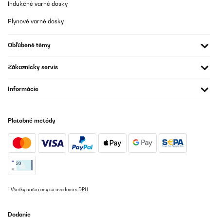
Indukčné varné dosky
OVERENÁ KONTROLA
20/05/2025
Plynové varné dosky
Provato già più volte, l'ho trovato abbastanza intuitivo oltreché
efficiente, gradevole esteticamente. Il rumore che produce per la
Obľúbené témy
ventola è assolutamente tollerabile, anzi lo considero utile perché
mi segnala che il piano è in funzione. Al momento 5 stelle sono
meritate!
Zákaznícky servis
Utente Amazon
Informácie
Preložiť
Platobné metódy
OVERENÁ KONTROLA
04/05/2025
Bellissimo robusto e funzionale
Utente Amazon
Preložiť
* Všetky naše ceny sú uvedené s DPH.
OVERENÁ KONTROLA
Dodanie