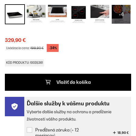
+4
329,90 €
-34%
Uvádzacia cena:
499,90 €
KÓD PRODUKTU: 10035361
Vložiť do košíka
Ďalšie služby k vášmu produktu
Vyberte ďalšie služby na ochranu a predĺženie
životnosti vášho produktu.
Predĺžená záruka (+ 12
18,90 €
mesiacov)