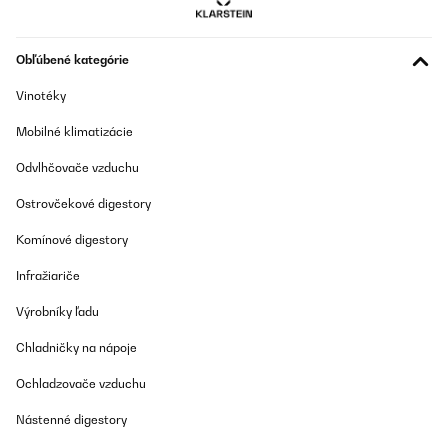
20/05/2025
Provato già più volte, l'ho trovato abbastanza intuitivo oltreché
Obľúbené kategórie
efficiente, gradevole esteticamente.Il rumore che produce per la
ventola è assolutamente tollerabile, anzi lo considero utile perché
Vinotéky
mi segnala che il piano è in funzione.Al momento 5 stelle sono
meritate!
Mobilné klimatizácie
Utente Amazon
Odvlhčovače vzduchu
Preložiť
Ostrovčekové digestory
OVERENÁ KONTROLA
Komínové digestory
20/05/2025
Infražiariče
Provato già più volte, l’ho trovato abbastanza intuitivo oltreché
efficiente, gradevole esteticamente. Il rumore che produce per la
Výrobníky ľadu
ventola è assolutamente tollerabile, anzi lo considero utile perché
mi segnala che il piano è in funzione. Al momento 5 stelle sono
Chladničky na nápoje
meritate!
Utente Amazon
Ochladzovače vzduchu
Preložiť
Nástenné digestory