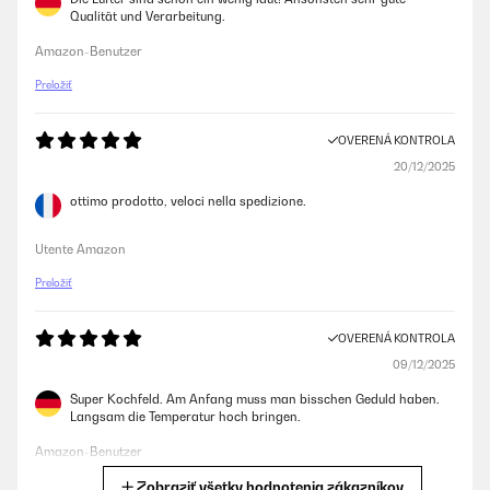
Qualität und Verarbeitung.
Amazon-Benutzer
Preložiť
OVERENÁ KONTROLA
20/12/2025
ottimo prodotto, veloci nella spedizione.
Utente Amazon
Preložiť
OVERENÁ KONTROLA
09/12/2025
Super Kochfeld. Am Anfang muss man bisschen Geduld haben.
Langsam die Temperatur hoch bringen.
Amazon-Benutzer
Zobraziť všetky hodnotenia zákazníkov
Preložiť