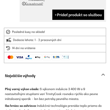
Čo je zahrnuté?
Pridať produkt so službou
Posledné kusy na sklade!
Dodacia lehota: 1 - 2 pracovných dní
14 dní na vrátenie
Najväčšie výhody
Plný varný výkon všade:
S výkonom indukcie 3 400 W a 9
nastaviteľnými stupňami varí TrinityCook rovnako rýchlo ako pevne
inštalovaný sporák – len bez potreby pevného miesta.
Iba hrniec sa zohrieva:
Indukčná technológia prenáša teplo priamo do