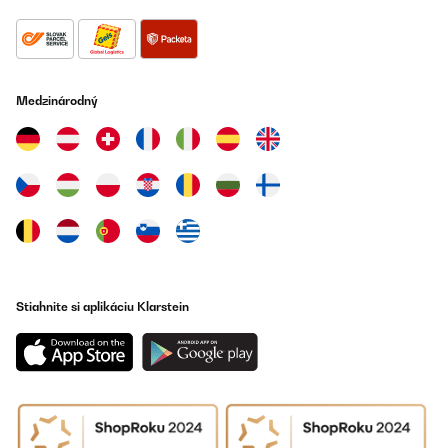
27/04/2025
Alles top
Amazon-gebruiker
Medzinárodný
Preložiť
OVERENÁ KONTROLA
09/04/2025
So wie erwartet..
Amazon-Benutzer
Preložiť
Stiahnite si aplikáciu Klarstein
OVERENÁ KONTROLA
27/02/2025
Ich benutze ihn schon ein paar Jahre, er lässt sich leicht
bedienen. Der Hinweis piepton bei der Benutzung ist nicht
notwendig und auch zu laut, deshalb habe ich die piepser einfach
deaktiviert. Bei Nicht Nutzung verbraucht er trotzdem ein wenig