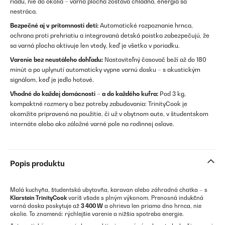
riadu, nie do okolia – varná plocha zostáva chladná, energia sa
nestráca.
Bezpečné aj v prítomnosti detí:
Automatické rozpoznanie hrnca,
ochrana proti prehriatiu a integrovaná detská poistka zabezpečujú, že
sa varná plocha aktivuje len vtedy, keď je všetko v poriadku.
Varenie bez neustáleho dohľadu:
Nastaviteľný časovač beží až do 180
minút a po uplynutí automaticky vypne varnú dosku – s akustickým
signálom, keď je jedlo hotové.
Vhodné do každej domácnosti – a do každého kufra:
Pod 3 kg,
kompaktné rozmery a bez potreby zabudovania: TrinityCook je
okamžite pripravená na použitie, či už v obytnom aute, v študentskom
internáte alebo ako záložné varné pole na rodinnej oslave.
Popis produktu
Malá kuchyňa, študentská ubytovňa, karavan alebo záhradná chatka – s
Klarstein TrinityCook
varíš všade s plným výkonom. Prenosná indukčná
varná doska poskytuje až
3 400 W
a ohrieva len priamo dno hrnca, nie
okolie. To znamená: rýchlejšie varenie a nižšia spotreba energie.