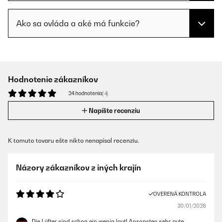
Ako sa ovláda a aké má funkcie?
Hodnotenie zákazníkov
24 hodnotenia(-í)
Napíšte recenziu
K tomuto tovaru ešte nikto nenapísal recenziu.
Názory zákazníkov z iných krajín
OVERENÁ KONTROLA
30/01/2026
Die Lüfter sind schon ein wenig laut! Ansonsten sehr gute