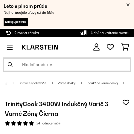
Leto v plnom prúde
Najhorúcejšie zľavy až do 55%
Nakupujte teraz
2 ročná záruka
14 dní na vrátenie tovaru
Domáce spotrebiče
Varné dosky
Indukčné varné dosky
TrinityCook 3400W Indukčný Varič 3
Varné Zóny Čierna
24 hodnotenia(-í)