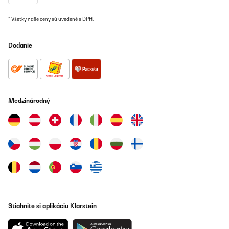
* Všetky naše ceny sú uvedené s DPH.
OVERENÁ KONTROLA
24/07/2025
Dodanie
Klappt super.... man muss sich nur einfuchsen.
Amazon-Benutzer
Preložiť
Medzinárodný
OVERENÁ KONTROLA
01/01/2025
Prodotto buono, spedizione veloce.
Utente Amazon
Preložiť
Stiahnite si aplikáciu Klarstein
OVERENÁ KONTROLA
08/12/2024