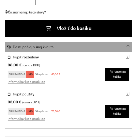
Čo znamenajú tieto stavy?
Vložiť do košíka
Dostupné aj v inej kvalite
Kúpiť rozbalený
98,00 €
(cena s DPH)
Vložiť do
FULLSWING18
-18%
S kupónom:
80,36 €
košíka
Informačný list o produkte
Kúpiť použitý
93,00 €
(cena s DPH)
Vložiť do
FULLSWING18
-18%
S kupónom:
76,26 €
košíka
Informačný list o produkte