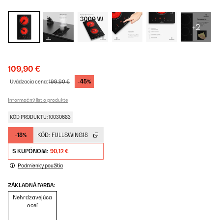
+2
109,90 €
-45%
Uvádzacia cena:
199,90 €
Informačný list o produkte
KÓD PRODUKTU: 10030683
-18%
KÓD:
FULLSWING18
S KUPÓNOM:
90,12 €
Podmienky použitia
ZÁKLADNÁ FARBA:
Nehrdzavejúca
oceľ