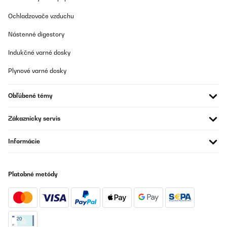
Amazon-Benutzer
Ochladzovače vzduchu
Preložiť
Nástenné digestory
OVERENÁ KONTROLA
Indukčné varné dosky
30/07/2025
Plynové varné dosky
Ein qualitativ hochwertiges Gerät. Ich bin begeistert von der
Leistung und von der Verarbeitung. Es ist leicht zu transportieren,
unempfindlich im Gebrauch und funktioniert hervorragend. Sehr
Obľúbené témy
empfehlenswert!
Amazon-Benutzer
Zákaznícky servis
Preložiť
Informácie
OVERENÁ KONTROLA
29/07/2025
Platobné metódy
Klappt alles super. Unser Herd für den Balkon, damit bei der Hitze
das Haus nicht noch wärmer wird. Künftig auch für den Urlaub.
Amazon-Benutzer
Preložiť