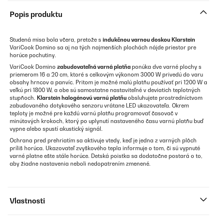
Popis produktu
Studená misa bola včera, pretože s
indukčnou varnou doskou Klarstein
VariCook Domino sa aj na tých najmenších plochách nájde priestor pre
horúce pochutiny.
VariCook Domino
zabudovateľná varná platňa
ponúka dve varné plochy s
priemerom 16 a 20 cm, ktoré s celkovým výkonom 3000 W privedú do varu
obsahy hrncov a panvíc. Pritom je možné malú platňu používať pri 1200 W a
veľkú pri 1800 W, a obe sú samostatne nastaviteľné v deviatich teplotných
stupňoch.
Klarstein halogénovú varnú platňu
obsluhujete prostredníctvom
zabudovaného dotykového senzoru vrátane LED ukazovateľa. Okrem
teploty je možné pre každú varnú platňu programovať časovač v
minútových krokoch, ktorý po uplynutí nastaveného času varnú platňu buď
vypne alebo spustí akustický signál.
Ochrana pred prehriatím sa aktivuje vtedy, keď je jedna z varných plôch
príliš horúca. Ukazovateľ zvyškového tepla informuje o tom, či sú vypnuté
varné platne ešte stále horúce. Detská poistka sa dodatočne postará o to,
aby žiadne nastavenia neboli nedopatrením zmenené.
Vlastnosti