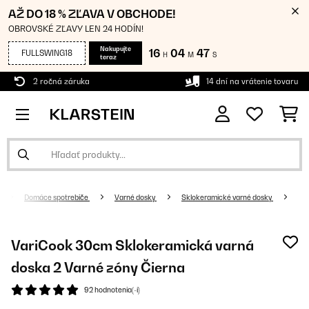
AŽ DO 18 % ZĽAVA V OBCHODE!
OBROVSKÉ ZĽAVY LEN 24 HODÍN!
Nakupujte
16
04
46
FULLSWING18
H
M
S
teraz
2 ročná záruka
14 dní na vrátenie tovaru
Domáce spotrebiče
Varné dosky
Sklokeramické varné dosky
VariCook 30cm Sklokeramická varná
doska 2 Varné zóny Čierna
92 hodnotenia(-í)