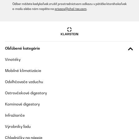
Odber môžete kedykoľvek zrušiť prostredníctvom odkazu v pätičke ktoréhokoľvek
going for deep frying and stir frying. Also important for frying
e-mailu alebo nám napíšte na
privacy@chal-tec.com
.
eggs. I asked in a question if this would do it. Klarstein reassured
me it would. I’m thrilled with it so far as this is the best induction
cooker I have come across so far. It does all I ask of it.
Amazon user
Preložiť
Obľúbené kategórie
OVERENÁ KONTROLA
Vinotéky
22/08/2025
Mobilné klimatizácie
Delivered safe and best,fastest and quality product.i give 5 stars
Odvlhčovače vzduchu
Amazon user
Ostrovčekové digestory
Preložiť
Komínové digestory
OVERENÁ KONTROLA
Infražiariče
01/08/2025
Výrobníky ľadu
tolles Gerät , Essen wird sehr schnell warm
Chladničky na nápoje