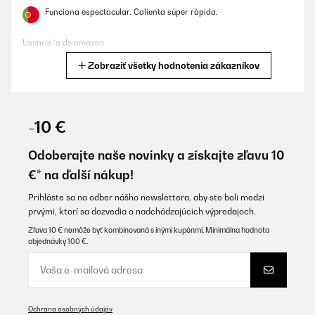
Funciona espectacular. Calienta súper ràpida.
Usuario/a de amazon
Zobraziť všetky hodnotenia zákazníkov
Preložiť
OVERENÁ KONTROLA
04/09/2025
-10 €
Meine große Freude, wenn ich im Sommer auf meiner Terrasse
kochen möchte. Zieht super schnell die Temperatur an und kocht
Odoberajte naše novinky a získajte zľavu 10
alles schneller wie mein Küchenherd. Schön ist es, Fisch oder
€* na ďalší nákup!
Hähnchen draußen zu kochen bzw. zu braten. Obwohl das Teil
schon den zweiten Sommer draußen (überdacht) verbringen
muss, gibts kein Mucken und keine Auffälligkeiten.
Prihláste sa na odber nášho newslettera, aby ste boli medzi
prvými, ktorí sa dozvedia o nadchádzajúcich výpredajoch.
Amazon-Benutzer
Zľava 10 € nemôže byť kombinovaná s inými kupónmi. Minimálna hodnota
Preložiť
objednávky 100 €.
OVERENÁ KONTROLA
26/08/2025
Ochrana osobných údajov
I was looking for an induction cooker that would keep a high heat