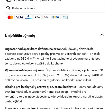
Dodacia lehota: 1 - 2 pracovných dní
14 dní na vrátenie
Najväčšie výhody
Digestor nad sporákom definitívne preč:
Zabudovaný downdraft
odsávač zachytáva pary a pachy priamo pri varných zónach – prietok
vzduchu až 589.9 m³/h v režime Boost zvládne aj výdatné varenie bez
toho, aby sa čokoľvek rozšírilo do kuchyne.
Výkon na každej varnej zóne:
Štyri nezávislé varné zóny s priemerom 18
cm, každá s výkonom 1 800 W (Boost: 2 100 W), dávajú dokopy 8 400 W
celkového výkonu – s presnou reguláciou na každej zóne zvlášť.
Ideálne pre kuchynský ostrov aj otvorenú kuchyňu:
Plochý zabudovaný
systém nevyžaduje vzduchový kanál cez strop – vhodné pre
rekonštrukcie aj nové dispozície, kde by klasická kapota narušila dizajn
alebo výhľad.
Funguje s odvetraním aj bez neho:
Dvojitý tukový filter spolu s aktívnym