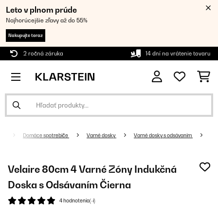
Leto v plnom prúde
Najhorúcejšie zľavy až do 55%
Nakupujte teraz
2 ročná záruka
14 dní na vrátenie tovaru
Domáce spotrebiče
Varné dosky
Varné dosky s odsávaním
Velaire 80cm 4 Varné Zóny Indukčná
Doska s Odsávaním Čierna
4 hodnotenia(-í)