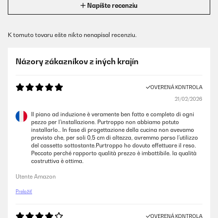
Napíšte recenziu
K tomuto tovaru ešte nikto nenapísal recenziu.
Názory zákazníkov z iných krajín
OVERENÁ KONTROLA
21/02/2026
Il piano ad induzione è veramente ben fatto e completo di ogni
pezzo per l’installazione. Purtroppo non abbiamo potuto
installarlo.. In fase di progettazione della cucina non avevamo
previsto che, per soli 0,5 cm di altezza, avremmo perso l’utilizzo
del cassetto sottostante.Purtroppo ho dovuto effettuare il reso.
Peccato perché rapporto qualità prezzo è imbattibile. la qualità
costruttiva è ottima.
Utente Amazon
Preložiť
OVERENÁ KONTROLA