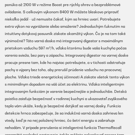
ponúka až 2100 W v režime Boost pre rýchly ohrev a bezproblémové
ovládanie. S celkovým výkonom 8400 W môžete bleskovo pripraviť
niekoľko jedál - už nemusíte čakať, kým sa hrniec uvarí. Potrebujete
extra výkon na vyprážanie alebo smaženie? Jednoduchým ťuknutím na
intuitívny dotykový posuvník získate okamžitý výkon. Čo je na tom také
výnimočné? Táto varná doska má integrovaný digestor s maximálnym
prietokom vzduchu 597 m³/h, vďaka ktorému bude vaša kuchyňa počas
varenia svieža, bez pary a zápachu. Integrovaný digestor na varnej doske
pracuje presne tam, kde ho najviac potrebujete, a v tichosti odstraňuje
pachy a výpary bez toho, aby prerušil prúdenie vzduchu na pracovnej
ploche. Vďaka triede energetickej účinnosti A získate všetok tento výkon
s minimálnym dopadom na váš účet za elektrinu. Vďaka inteligentným
integrovaným funkciám je varenie bezpečnejšie a jednoduchšie. Detská
poistka zaisťuje bezpečnosť v rodinnej kuchyni a ukazovateľ zvyškového
tepla vám ukáže, kedy je bezpečné dotýkať sa varnej dosky. Funkcia
detekcie hrnca zabezpečuje, že sa indukčná varná doska zahrieva len
vtedy, keď je na nej položený hrniec, čo šetrí energiu a zabraňuje
nehodám. V prípade prerušenia si inteligentná funkcia ThermoRecall
zapamätá posledné nastavenia, takže môžete pokračovať presne tam,