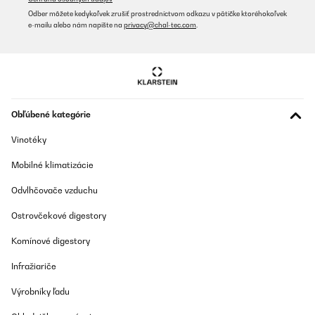
Odber môžete kedykoľvek zrušiť prostredníctvom odkazu v pätičke ktoréhokoľvek
e-mailu alebo nám napíšte na
privacy@chal-tec.com
.
Obľúbené kategórie
Vinotéky
Mobilné klimatizácie
Odvlhčovače vzduchu
Ostrovčekové digestory
Komínové digestory
Infražiariče
Výrobníky ľadu