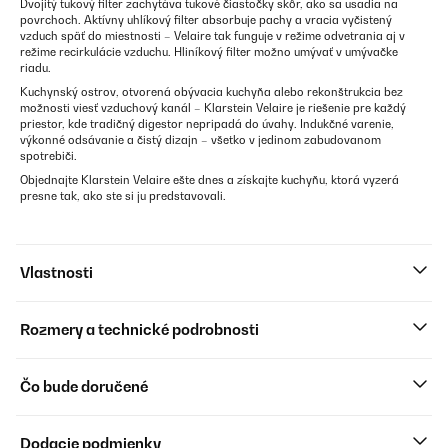
Dvojitý tukový filter zachytáva tukové čiastočky skôr, ako sa usadia na
povrchoch. Aktívny uhlíkový filter absorbuje pachy a vracia vyčistený
vzduch späť do miestnosti – Velaire tak funguje v režime odvetrania aj v
režime recirkulácie vzduchu. Hliníkový filter možno umývať v umývačke
riadu.
Kuchynský ostrov, otvorená obývacia kuchyňa alebo rekonštrukcia bez
možnosti viesť vzduchový kanál – Klarstein Velaire je riešenie pre každý
priestor, kde tradičný digestor nepripadá do úvahy. Indukčné varenie,
výkonné odsávanie a čistý dizajn – všetko v jedinom zabudovanom
spotrebiči.
Objednajte Klarstein Velaire ešte dnes a získajte kuchyňu, ktorá vyzerá
presne tak, ako ste si ju predstavovali.
Vlastnosti
Rozmery a technické podrobnosti
Čo bude doručené
Dodacie podmienky