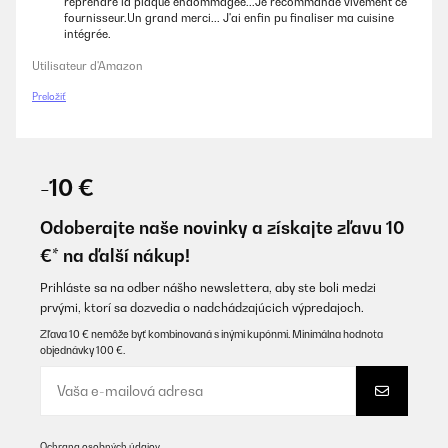
reprendre la plaque endommagée...Je recommande vivement ce
fournisseur.Un grand merci... J'ai enfin pu finaliser ma cuisine
intégrée.
Utilisateur d'Amazon
Preložiť
-10 €
Odoberajte naše novinky a získajte zľavu 10
€* na ďalší nákup!
Prihláste sa na odber nášho newslettera, aby ste boli medzi
prvými, ktorí sa dozvedia o nadchádzajúcich výpredajoch.
Zľava 10 € nemôže byť kombinovaná s inými kupónmi. Minimálna hodnota
objednávky 100 €.
Ochrana osobných údajov