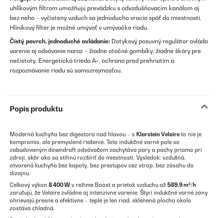
uhlíkovým filtrom umožňujú prevádzku s odvzdušňovacím kanálom aj
bez neho – vyčistený vzduch sa jednoducho vracia späť do miestnosti.
Hliníkový filter je možné umývať v umývačke riadu.
Čistý povrch, jednoduché ovládanie:
Dotykový posuvný regulátor ovláda
varenie aj odsávanie naraz – žiadne otočné gombíky, žiadne škáry pre
nečistoty. Energetická trieda A+, ochrana pred prehriatím a
rozpoznávanie riadu sú samozrejmosťou.
Popis produktu
Moderná kuchyňa bez digestora nad hlavou – s
Klarstein Velaire
to nie je
kompromis, ale premyslené riešenie. Toto indukčné varné pole so
zabudovaným downdraft odsávačom zachytáva pary a pachy priamo pri
zdroji, skôr ako sa stihnú rozšíriť do miestnosti. Výsledok: vzdušná,
otvorená kuchyňa bez kapoty, bez prestupov cez strop, bez zásahu do
dizajnu.
Celkový výkon
8 400 W
v režime Boost a prietok vzduchu až
589.9 m³/h
zaručujú, že Velaire zvládne aj intenzívne varenie. Štyri indukčné varné zóny
ohrievajú presne a efektívne – teplé je len riad, sklenená plocha okolo
zostáva chladná.