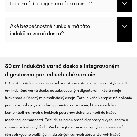
Dajú sa filtre digestora ľahko čistiť?
Aké bezpečnostné funkcie má táto
indukčná varná doska?
80 cm indukčná varná doska s integrovaným
digestorom pre jednoduché varenie
S Klarstein Velaire sa vaša kuchyňa stane ešte štýlovejšou - štýlová 80
cm indukčná varná doska so zabudovaným digestorom, ktorá spája
funkčnosť a úžasný minimalistický dizajn. Toto je vaše komplexné riešenie
pre čistý, pokojný a moderný priestor na varenie, ktorý sa vďaka
kombinácii matných a lesklých povrchov dokonale hodí do každej
modernej domácnosti. Zabudnite na objemné digestory a vychutnajte si
slobodu voľného výhľadu. Vychutnajte si výnimočný výkon a presnosť
štyroch vysokokvalitných indukčných varných zón, z ktorých každá