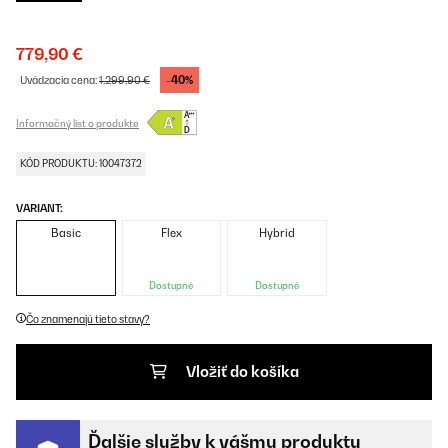
779,90 €
-40%
Uvádzacia cena:
1.299,90 €
Informačný list o produkte
KÓD PRODUKTU: 10047372
VARIANT:
Basic
Flex
Hybrid
Dostupné
Dostupné
Čo znamenajú tieto stavy?
Vložiť do košíka
Ďalšie služby k vášmu produktu