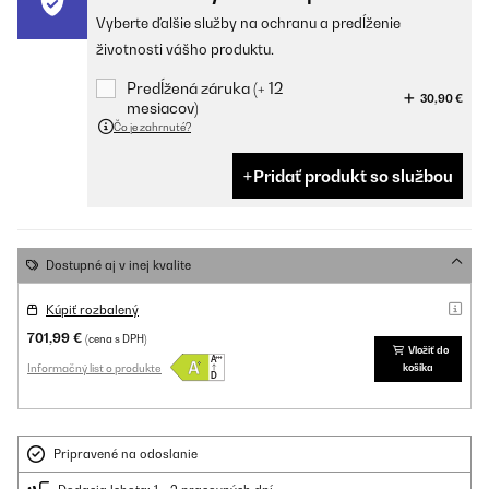
Vyberte ďalšie služby na ochranu a predĺženie
životnosti vášho produktu.
Predĺžená záruka (+ 12
30,90 €
mesiacov)
Čo je zahrnuté?
Pridať produkt so službou
Dostupné aj v inej kvalite
Kúpiť rozbalený
701,99 €
(cena s DPH)
Vložiť do
Informačný list o produkte
košíka
Pripravené na odoslanie