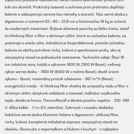
kde ste skončili. Praktický časovač a ochrana proti prehriatiu dopĺňajú
balenie a zabezpečujú varenie bez námahy a starostí. Táto varná doska s
digestorom s rozmermi 52 × 80 × 22,8 cm a hmotnosťou 19 kg je určená
do moderných miestností. Štýlové sklenené povrchy sa ľahko čistia, zatiaľ
čo hliníkový filter a filter s aktívnym uhlím, ktoré sú súčasťou balenia, sa
postarajú o sviežu vôňu. Inštalácia je bezproblémová, pretože súčasťou
balenia sú všetky potrebné rúrky, kolená a upevňovacie prvky, ako aj
viacjazyčný návod na jednoduché nastavenie. Technické údaje: Štyri 18
cm indukčné zóny, každá s výkonom 1800 W (2100 W Boost); celkový
výkon varnej dosky – 7400 W (8400 W v režime Boost); deväť úrovní
výkonu + Boost; maximálny prietok odsávania – 597 m³/h (Boost);
energetická trieda – A; hliníkový filter vhodný do umývačky riadu a filter s
aktívnym uhlím; dotykové ovládanie a časovač; indikátor zvyškového
tepla, detekcia hrnca, ThermoRecall a detská poistka; napätie – 220–240
V; dĺžka kábla – 1,1 m (EU zástrčka). Zahrnuté v rozsahu dodávky:
Indukčná varná doska Klarstein Velaire s digestorom, uhlíkový filter,
rúrky, kolená, kompletná inštalačná súprava, viacjazyčný návod na
obsluhu. Skoncujte s neporiadkom a hlukom v kuchyni - s najlepšou