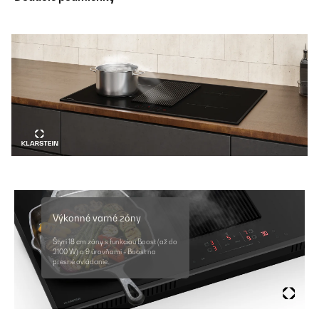
Výkonné varné zóny
Štyri 18 cm zóny s funkciou Boost (až do
2100 W) a 9 úrovňami + Boost na
presné ovládanie.