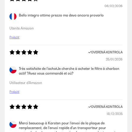
06/02/2026
Bello integro ottimo prezzo ma devo ancora provarlo
Utente Amazon
Preložiť
OVERENÁ KONTROLA
25/01/2026
Très satisfaite de l’achatJe cherche à acheter le filtre à charbon
actif ?Avez vous commandé et où?
Utilisateur d'Amazon
Preložiť
OVERENÁ KONTROLA
18/12/2025
Merci beaucoup à Karsten pour l'envoi de la plaque de
remplacement, de l'envoi rapide d'un transporteur pour