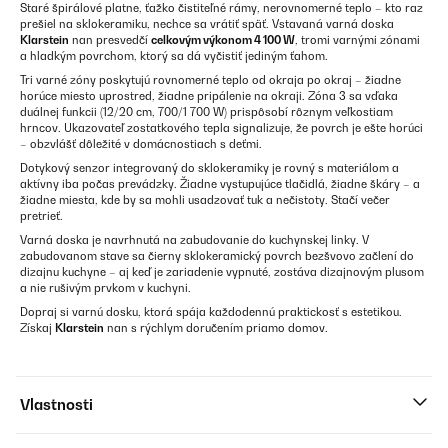
Staré špirálové platne, ťažko čistiteľné rámy, nerovnomerné teplo – kto raz
prešiel na sklokeramiku, nechce sa vrátiť späť. Vstavaná varná doska
Klarstein
nan presvedčí
celkovým výkonom 4 100 W
, tromi varnými zónami
a hladkým povrchom, ktorý sa dá vyčistiť jediným ťahom.
Tri varné zóny poskytujú rovnomerné teplo od okraja po okraj – žiadne
horúce miesto uprostred, žiadne pripálenie na okraji. Zóna 3 sa vďaka
duálnej funkcii (12/20 cm, 700/1 700 W) prispôsobí rôznym veľkostiam
hrncov. Ukazovateľ zostatkového tepla signalizuje, že povrch je ešte horúci
– obzvlášť dôležité v domácnostiach s deťmi.
Dotykový senzor integrovaný do sklokeramiky je rovný s materiálom a
aktívny iba počas prevádzky. Žiadne vystupujúce tlačidlá, žiadne škáry – a
žiadne miesta, kde by sa mohli usadzovať tuk a nečistoty. Stačí večer
pretrieť.
Varná doska je navrhnutá na zabudovanie do kuchynskej linky. V
zabudovanom stave sa čierny sklokeramický povrch bezšvovo začlení do
dizajnu kuchyne – aj keď je zariadenie vypnuté, zostáva dizajnovým plusom
a nie rušivým prvkom v kuchyni.
Dopraj si varnú dosku, ktorá spája každodennú praktickosť s estetikou.
Získaj
Klarstein
nan s rýchlym doručením priamo domov.
Vlastnosti