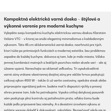
Kompaktná elektrická varná doska – štýlové a
výkonné varenie pre moderné kuchyne
Vylepšite svoju kompaktnú kuchyňu elektrickou varnou doskou Klarstein
Velaire VTC – v ktorej sa snúbi elegantný minimalizmus s každodenným
výkonom. Táto 45 cm sklokeramická varná doska, navrhnutá pre tých,
ktorí túžia po prémiových funkciách a modernej estetike, bez problémov
zapadne do každej kuchyne, dokonca aj tam, kde je málo miesta. Vďaka
jemnej kombinácii matných a lesklých povrchov nielen skvele varí – ale aj
úžasne vyzerá. Nenechajte sa oklamať veľkosťou. Tri vysokokvalitné
varné zóny vrátane všestrannej dvojitej zóny pre väčšie hrnce poskytujú
celkový výkon 4100 W – takže či už varíte cestoviny, opekáte steak alebo
pripravujete vyprážaný pokrm, budete mať k dispozícii rýchly a presný
ohrev presne tam, kde ho potrebujete. Vysoko citlivý dotykový posuvník
vám poskytuje plnú kontrolu aj potiahnutím prsta, vďaka čomu bude
každé jedlo pripravené bez námahy. A s deviatimi úrovňami výkonu si
môžete varenie doladiť k dokonalosti, zakaždým. Bezpečnosť nikdy nie je