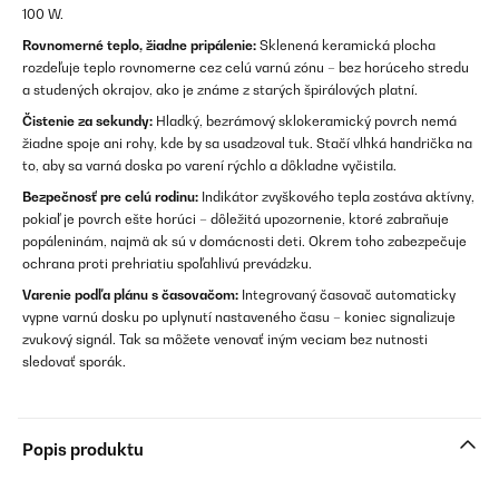
100 W.
Rovnomerné teplo, žiadne pripálenie:
Sklenená keramická plocha
rozdeľuje teplo rovnomerne cez celú varnú zónu – bez horúceho stredu
a studených okrajov, ako je známe z starých špirálových platní.
Čistenie za sekundy:
Hladký, bezrámový sklokeramický povrch nemá
žiadne spoje ani rohy, kde by sa usadzoval tuk. Stačí vlhká handrička na
to, aby sa varná doska po varení rýchlo a dôkladne vyčistila.
Bezpečnosť pre celú rodinu:
Indikátor zvyškového tepla zostáva aktívny,
pokiaľ je povrch ešte horúci – dôležitá upozornenie, ktoré zabraňuje
popáleninám, najmä ak sú v domácnosti deti. Okrem toho zabezpečuje
ochrana proti prehriatiu spoľahlivú prevádzku.
Varenie podľa plánu s časovačom:
Integrovaný časovač automaticky
vypne varnú dosku po uplynutí nastaveného času – koniec signalizuje
zvukový signál. Tak sa môžete venovať iným veciam bez nutnosti
sledovať sporák.
Popis produktu