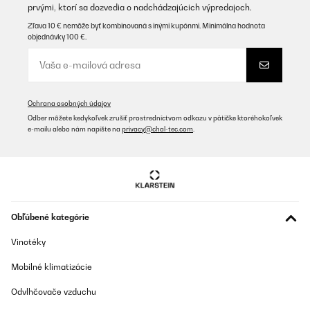
prvými, ktorí sa dozvedia o nadchádzajúcich výpredajoch.
Zľava 10 € nemôže byť kombinovaná s inými kupónmi. Minimálna hodnota
objednávky 100 €.
Ochrana osobných údajov
Odber môžete kedykoľvek zrušiť prostredníctvom odkazu v pätičke ktoréhokoľvek
e-mailu alebo nám napíšte na
privacy@chal-tec.com
.
Obľúbené kategórie
Vinotéky
Mobilné klimatizácie
Odvlhčovače vzduchu