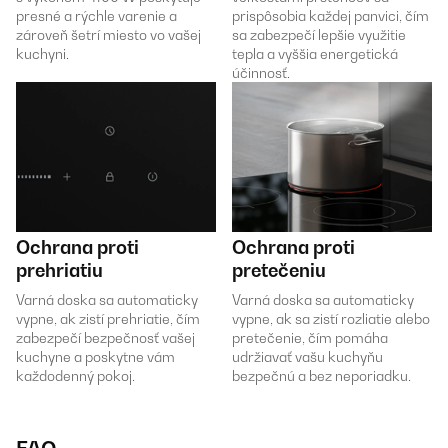
presné a rýchle varenie a
prispôsobia každej panvici, čím
zároveň šetrí miesto vo vašej
sa zabezpečí lepšie využitie
kuchyni.
tepla a vyššia energetická
účinnosť.
Ochrana proti
Ochrana proti
prehriatiu
pretečeniu
Varná doska sa automaticky
Varná doska sa automaticky
vypne, ak zistí prehriatie, čím
vypne, ak sa zistí rozliatie alebo
zabezpečí bezpečnosť vašej
pretečenie, čím pomáha
kuchyne a poskytne vám
udržiavať vašu kuchyňu
každodenný pokoj.
bezpečnú a bez neporiadku.