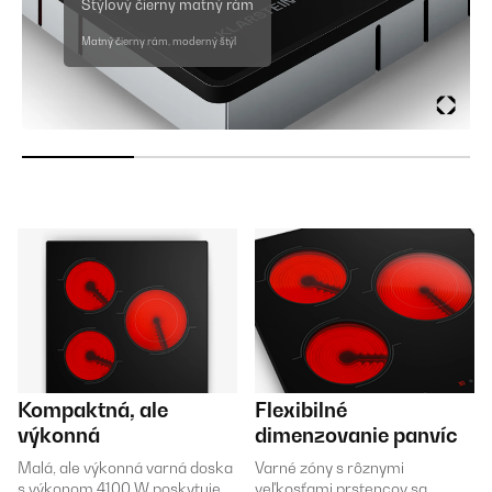
Štýlový čierny matný rám
Matný čierny rám, moderný štýl
Kompaktná, ale
Flexibilné
výkonná
dimenzovanie panvíc
Malá, ale výkonná varná doska
Varné zóny s rôznymi
s výkonom 4100 W poskytuje
veľkosťami prstencov sa