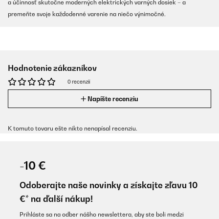
a účinnosť skutočne moderných elektrických varných dosiek – a
premeňte svoje každodenné varenie na niečo výnimočné.
Hodnotenie zákazníkov
0 recenzií
Napíšte recenziu
K tomuto tovaru ešte nikto nenapísal recenziu.
-10 €
Odoberajte naše novinky a získajte zľavu 10
€* na ďalší nákup!
Prihláste sa na odber nášho newslettera, aby ste boli medzi