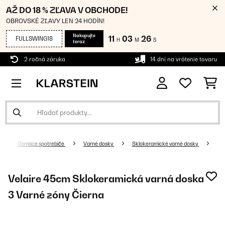
AŽ DO 18 % ZĽAVA V OBCHODE!
OBROVSKÉ ZĽAVY LEN 24 HODÍN!
Nakupujte
11
03
25
FULLSWING18
H
M
S
teraz
2 ročná záruka
14 dní na vrátenie tovaru
Domáce spotrebiče
Varné dosky
Sklokeramické varné dosky
Velaire 45cm Sklokeramická varná doska
3 Varné zóny Čierna