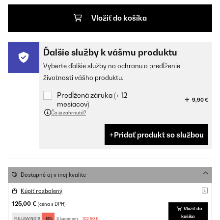
Vložiť do košíka
Ďalšie služby k vášmu produktu
Vyberte ďalšie služby na ochranu a predĺženie
životnosti vášho produktu.
Predĺžená záruka (+ 12
9,90 €
mesiacov)
Čo je zahrnuté?
Pridať produkt so službou
Dostupné aj v inej kvalite
Kúpiť rozbalený
125,00 €
(cena s DPH)
Vložiť do
košíka
FULLSWING18
-18%
S kupónom:
102,50 €