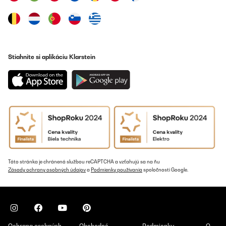
Stiahnite si aplikáciu Klarstein
Táto stránka je chránená službou reCAPTCHA a vzťahujú sa na ňu
Zásady ochrany osobných údajov
a
Podmienky používania
spoločnosti Google.
Ochrana osobných
Obchodné
Podmienky
O