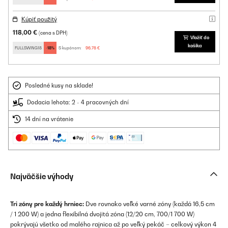
Kúpiť použitý
118,00 €
(cena s DPH)
Vložiť do
košíka
FULLSWING18
-18%
S kupónom:
96,76 €
Posledné kusy na sklade!
Dodacia lehota: 2 - 4 pracovných dní
14 dní na vrátenie
Najväčšie výhody
Tri zóny pre každý hrniec:
Dve rovnako veľké varné zóny (každá 16,5 cm
/ 1 200 W) a jedna flexibilná dvojitá zóna (12/20 cm, 700/1 700 W)
pokrývajú všetko od malého rajnica až po veľký pekáč – celkový výkon 4