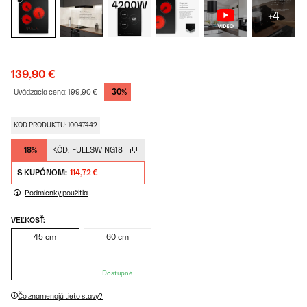
+4
139,90 €
-30%
Uvádzacia cena:
199,90 €
KÓD PRODUKTU: 10047442
-18%
KÓD:
FULLSWING18
S KUPÓNOM:
114,72 €
Podmienky použitia
VEĽKOSŤ:
45 cm
60 cm
Dostupné
Čo znamenajú tieto stavy?