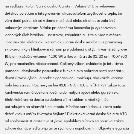
na vedľajšej koľaji. Varná doska Klarstein Velaire VTC je vybavená
detskou poistkou a integrovaným ukazovateľom zvyškového tepla, čo
vám dodá pokoj, ak sú v dome malé deti alebo ak chcete zabrániť
náhodným dotykom. Vďaka priloženému časovaču je vykonávanie
viacerých úloh hračkou – nastavte, zabudnite a užite si viac z večera.
Toto získate: elektrickú keramickú varnú dosku vyrobenú z prémiovej
sklokeramiky s hliníkovým rámom pre odolnosť a štýl. Tri varné zóny: dve
16,5 cm (každá s výkonom 1200 W) a flexibilná tretia (12/20 cm, 700/1700
W) pre maximálnu všestrannosť. Celkový výkon: ovládanie je intuitívne
pomocou dotykového posuvníka a funkcie ako ochrana proti prehriatiu,
deväť úrovní výkonu a praktický časovač umožňujú, aby každé varenie
bolo bez stresu. Rozmery sú len 43,8 × 51,3 × 6,8 cm (Š×H×V), takže táto
kuchynská varná doska je ideálna do malých bytov alebo garsóniek.
Elektrická varná doska sa dodáva s 1 m káblom a všetkým, čo
potrebujete na okamžité spustenie. Hľadáte varnú dosku, ktorá bude
držať krok s vaším životným štýlom? Elektrická varná doska Velaire VTC
od spoločnosti Klarstein je štýlová, spoľahlivá a ľahko sa používa, takže
zdravé domáce jedlá pripravíte rýchlo a s uspokojením. Objavte eleganciu