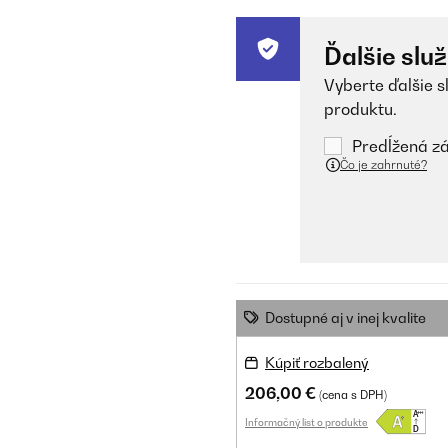
Ďalšie slu
Vyberte ďalšie s
produktu.
Predĺžená zá
Čo je zahrnuté?
Dostupné aj v inej kvalite
Kúpiť rozbalený
206,00 €
(cena s DPH)
Informačný list o produkte