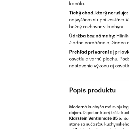
kanála.
Tichý chod, ktorý nerušuje:
najvyššom stupni zostáva 
bežný rozhovor v kuchyni.
Údržba bez námahy:
Hliník
žiadne namáčanie, žiadne r
Prehľad pri varení aj pri ov
osvetľuje varnú plochu. Pod
nastavenie výkonu aj osvetl
Popis produktu
Moderná kuchyňa má svoju logiku
dojem. Digestor, ktorý trčí z kuc
Klarstein Ventinmate 85
tento
stane sa súčasťou kuchynského 