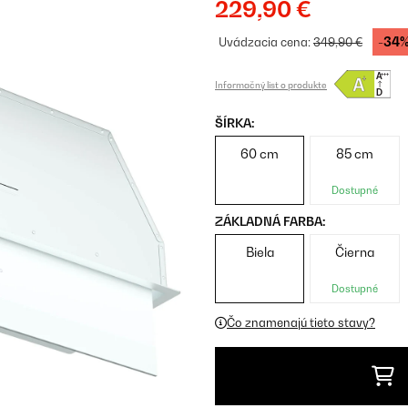
229,90 €
-34
Uvádzacia cena:
349,90 €
Informačný list o produkte
ŠÍRKA:
60 cm
85 cm
Dostupné
ZÁKLADNÁ FARBA:
Biela
Čierna
Dostupné
Čo znamenajú tieto stavy?