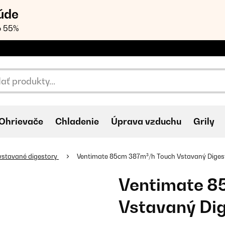
úde
o 55%
Ohrievače
Chladenie
Úprava vzduchu
Grily
vstavané digestory
Ventimate 85cm 387m³/h Touch Vstavaný Digest
Ventimate 8
Vstavaný Dig