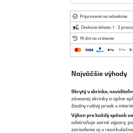
Pripravené na odoslanie
Dodacia lehota: 1 - 2 prac
14 dní na vrátenie
Najväčšie výhody
Skrytý v skrinke, neviditeľn
závesnej skrinky a úplne spl
žiadny rušivý prvok v interié
Výkon pre každý spôsob va
odstraňuje varné výpary, pa
zariadenie aj v recirkulač