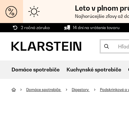
Leto v plnom pr
Najhorúcejšie zľavy až d
2 ročná záruka
14 dní na vrátenie tovaru
Domáce spotrebiče
Kuchynské spotrebiče
Domáce spotrebiče
Digestory
Podskrinkové a 