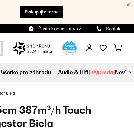
Nakupujte teraz
Často kladené otázky
Kontakt
Všetko pre záhradu
Audio & Hifi
Výpredaj
Novink
or Biela
5cm 387m³/h Touch
estor Biela