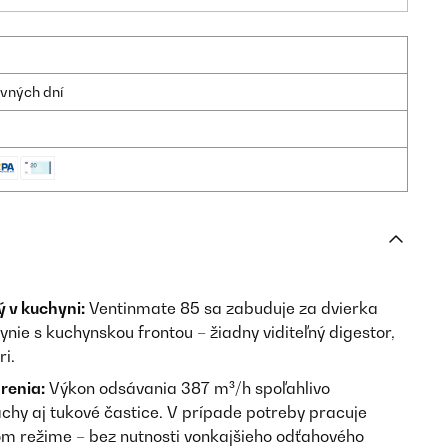
ovných dní
ý v kuchyni:
Ventinmate 85 sa zabuduje za dvierka
ynie s kuchynskou frontou – žiadny viditeľný digestor,
ri.
renia:
Výkon odsávania 387 m³/h spoľahlivo
chy aj tukové častice. V prípade potreby pracuje
nom režime – bez nutnosti vonkajšieho odťahového