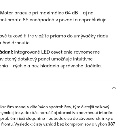
Motor pracuje pri maximálne 64 dB – aj na
Ventinmate 85 nenápadná v pozadí a neprehlušuje
ové tukové filtre vložíte priamo do umývačky riadu –
učné drhnutie.
ládaní:
Integrované LED osvetlenie rovnomerne
svietený dotykový panel umožňuje intuitívne
enia – rýchlo a bez hľadania správneho tlačidla.
: čím menej viditeľných spotrebičov, tým čistejší celkový
hynskej linky, dokáže narušiť aj starostlivo navrhnutý interiér.
 problém rieši elegantne – zabuduje sa do závesnej skrinky a
frontu. Výsledok: čistý vzhľad bez kompromisov a výkon
387