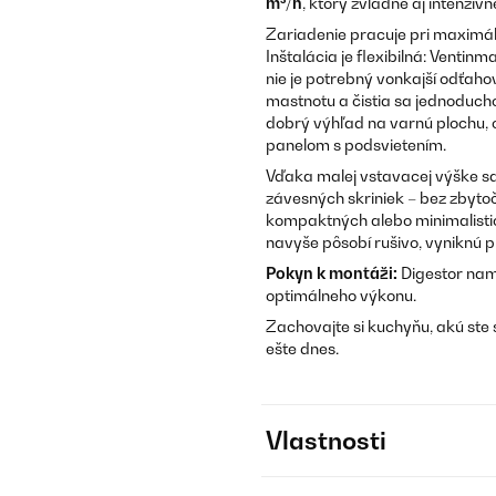
m³/h
, ktorý zvládne aj intenzívn
Zariadenie pracuje pri maximál
Inštalácia je flexibilná: Venti
nie je potrebný vonkajší odťaho
mastnotu a čistia sa jednoduch
dobrý výhľad na varnú plochu,
panelom s podsvietením.
Vďaka malej vstavacej výške sa
závesných skriniek – bez zbyto
kompaktných alebo minimalistic
navyše pôsobí rušivo, vyniknú p
Pokyn k montáži:
Digestor nam
optimálneho výkonu.
Zachovajte si kuchyňu, akú ste 
ešte dnes.
Vlastnosti