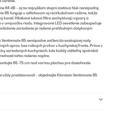
e varenie.
ne 64 dB – aj na najvyššom stupni zostáva hluk nenápadný.
nmate 85 funguje v odťahovom aj recirkulačnom režime, takže
vý kanál. Hliníkové tukové filtre zachytávajú výpary a
o v umývačke riadu. Integrované LED osvetlenie zabezpečuje
 ovládanie zariadenia je riešené prehľadným dotykovým
 Ventinmate 85 nenápadne začlení do existujúcej rady
čných úprav, bez rušivých prvkov v kuchynskej fronte. Práve v
ky zariadených kuchyniach, kde každý viditeľný spotrebič
rednosti tohto riešenia naplno.
ontujte 65–75 cm nad varnou plochou pre dosiahnutie
si vždy predstavovali – objednajte Klarstein Ventinmate 85