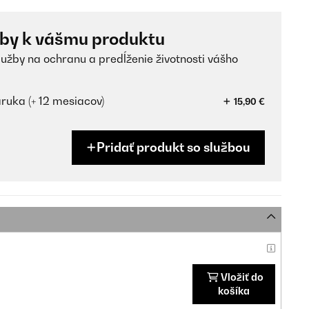
žby k vášmu produktu
lužby na ochranu a predĺženie životnosti vášho
ruka (+ 12 mesiacov)
15,90 €
Pridať produkt so službou
Vložiť do
košíka