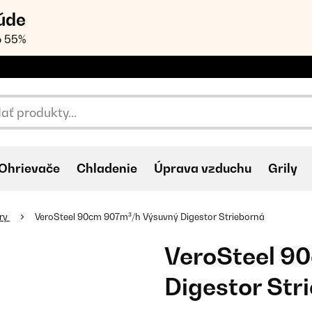
úde
o 55%
Ohrievače
Chladenie
Úprava vzduchu
Grily
ory
VeroSteel 90cm 907m³/h Výsuvný Digestor Strieborná
VeroSteel 9
Digestor Str