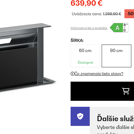
639,90 €
-5
Uvádzacia cena:
1.299,90 €
Informačný list o produkte
ŠÍRKA:
60 cm
90 cm
Dostupné
Čo znamenajú tieto stavy?
Ďalšie slu
Vyberte ďalšie s