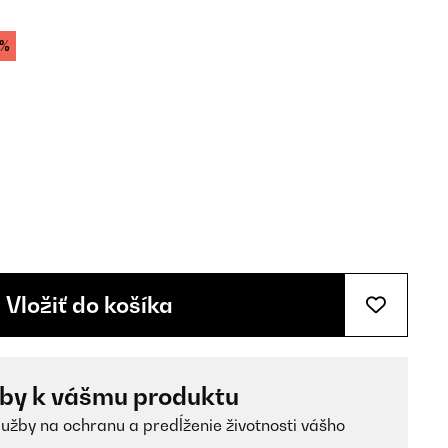
0%
Vložiť do košíka
žby k vášmu produktu
lužby na ochranu a predĺženie životnosti vášho