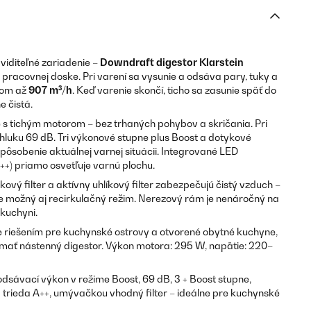
viditeľné zariadenie –
Downdraft digestor Klarstein
pracovnej doske. Pri varení sa vysunie a odsáva pary, tuky a
nom až
907 m³/h
. Keď varenie skončí, ticho sa zasunie späť do
e čistá.
s tichým motorom – bez trhaných pohybov a skričania. Pri
luku 69 dB. Tri výkonové stupne plus Boost a dotykové
pôsobenie aktuálnej varnej situácii. Integrované LED
A++) priamo osvetľuje varnú plochu.
vý filter a aktívny uhlíkový filter zabezpečujú čistý vzduch –
Je možný aj recirkulačný režim. Nerezový rám je nenáročný na
kuchyni.
e riešením pre kuchynské ostrovy a otvorené obytné kuchyne,
 mať nástenný digestor. Výkon motora: 295 W, napätie: 220–
dsávací výkon v režime Boost, 69 dB, 3 + Boost stupne,
á trieda A++, umývačkou vhodný filter – ideálne pre kuchynské