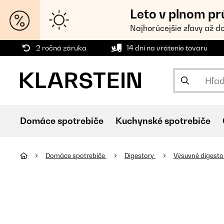
Leto v plnom pr
Najhorúcejšie zľavy až d
2 ročná záruka
14 dní na vrátenie tovaru
Domáce spotrebiče
Kuchynské spotrebiče
Domáce spotrebiče
Digestory
Výsuvné digest