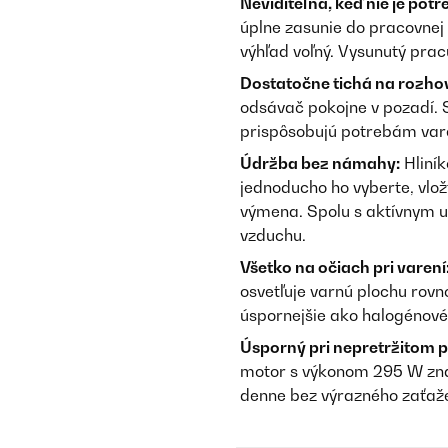
Neviditeľná, keď nie je potr
úplne zasunie do pracovne
výhľad voľný. Vysunutý pra
Dostatočne tichá na rozho
odsávač pokojne v pozadí. 
prispôsobujú potrebám var
Údržba bez námahy:
Hliník
jednoducho ho vyberte, vlož
výmena. Spolu s aktívnym uh
vzduchu.
Všetko na očiach pri varení
osvetľuje varnú plochu rov
úspornejšie ako halogénové
Úsporný pri nepretržitom 
motor s výkonom 295 W zna
denne bez výrazného zaťaž