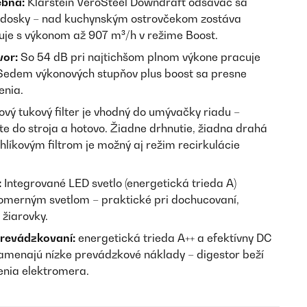
ebná:
Klarstein VeroSteel Downdraft odsávač sa
j dosky – nad kuchynským ostrovčekom zostáva
cuje s výkonom až 907 m³/h v režime Boost.
vor:
So 54 dB pri najtichšom plnom výkone pracuje
Sedem výkonových stupňov plus boost sa presne
enia.
ový tukový filter je vhodný do umývačky riadu –
te do stroja a hotovo. Žiadne drhnutie, žiadna drahá
líkovým filtrom je možný aj režim recirkulácie
:
Integrované LED svetlo (energetická trieda A)
nomerným svetlom – praktické pri dochucovaní,
 žiarovky.
prevádzkovaní:
energetická trieda A++ a efektívny DC
menajú nízke prevádzkové náklady – digestor beží
enia elektromera.