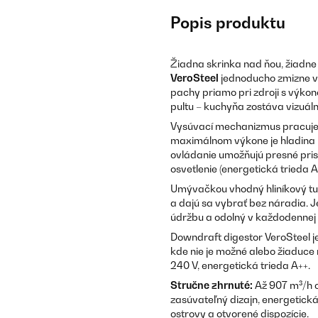
Popis produktu
Žiadna skrinka nad ňou, žiadne 
VeroSteel
jednoducho zmizne v 
pachy priamo pri zdroji s výko
pultu – kuchyňa zostáva vizuáln
Vysúvací mechanizmus pracuje 
maximálnom výkone je hladina h
ovládanie umožňujú presné pris
osvetlenie (energetická trieda 
Umývačkou vhodný hliníkový tuko
a dajú sa vybrať bez náradia. 
údržbu a odolný v každodennej 
Downdraft digestor VeroSteel j
kde nie je možné alebo žiaduce
240 V, energetická trieda A++.
Stručne zhrnuté:
Až 907 m³/h o
zasúvateľný dizajn, energetick
ostrovy a otvorené dispozície.