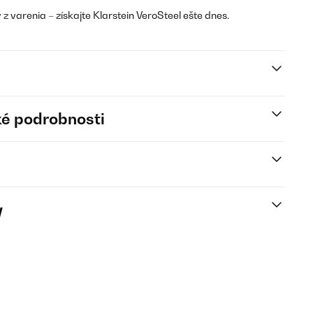
z varenia – získajte Klarstein VeroSteel ešte dnes.
é podrobnosti
y