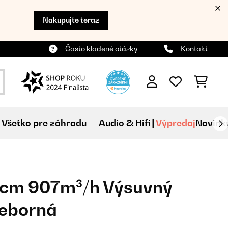
Nakupujte teraz
Často kladené otázky
Kontakt
Všetko pre záhradu
Audio & Hifi
Výpredaj
Novink
0cm 907m³/h Výsuvný
ieborná