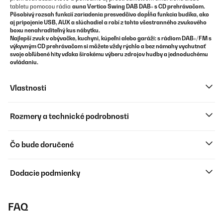
tabletu pomocou rádia
auna Vertico Swing DAB
DAB+ s CD prehrávačom
.
Pôsobivý rozsah funkcií zariadenia presvedčivo dopĺňa funkcia budíka, ako
aj pripojenie USB, AUX a slúchadiel a robí z tohto všestranného zvukového
boxu nenahraditeľný kus nábytku.
Najlepší zvuk v obývačke, kuchyni, kúpeľni alebo garáži: s rádiom
DAB+/FM s
výkyvným CD prehrávačom
si môžete vždy rýchlo a bez námahy vychutnať
svoje obľúbené hity vďaka širokému výberu zdrojov hudby a jednoduchému
ovládaniu.
Vlastnosti
Rozmery a technické podrobnosti
Čo bude doručené
Dodacie podmienky
FAQ