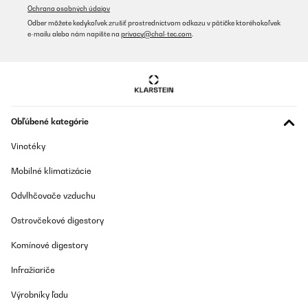
Ochrana osobných údajov
Odber môžete kedykoľvek zrušiť prostredníctvom odkazu v pätičke ktoréhokoľvek
e-mailu alebo nám napíšte na
privacy@chal-tec.com
.
Obľúbené kategórie
Vinotéky
Mobilné klimatizácie
Odvlhčovače vzduchu
Ostrovčekové digestory
Komínové digestory
Infražiariče
Výrobníky ľadu