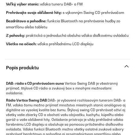
Veľký výber staníc:
vďaka tuneru DAB+ a FM
Prehrávajte svoje obľúbené hity:
s výkonným Swing CD prehrávačom
Bezdrôtovo a pohodlne:
funkcia Bluetooth na prehrávanie hudby zo
smartfónu alebo tabletu
Z pohovky:
praktická a jednoduchá obsluha vďaka diaľkovému ovládaču
Všetko na očiach:
vďaka prehľadnému LCD displeju
Popis produktu
DAB+ rádio s CD prehrávačom
auna
Vertico Swing DAB je všestranný
prijímač, štýlové CD rádio a zvukový box s mnohými možnosťami
ovládania.
Rádio Vertico Swing DAB
DAB+ je vybavené rozhlasovým tunerom DAB+ a
FM, vďaka čomu možno prijímať množstvo miestnych staníc analógovo aj
digitálne vo vysokej kvalite bez šumu. Štýlový swing CD prehrávač oživí aj
všetky vaše zbierky CD a obohatí vašu obývačku, kuchyňu, kúpeľňu alebo
garáž o vaše obľúbené hity. Ovládanie prístroja je vždy prehľadné vďaka
farebnému LCD displeju a obsluhuje sa pomocou priloženého diaľkového
ovládača. Vďaka funkcii Bluetooth možno všetky ostatné zvukové súbory
prehrávať bezdrôtovo a pohodlne aj prostredníctvom smartfónu alebo