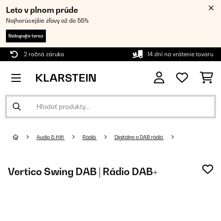
Leto v plnom prúde
Najhorúcejšie zľavy až do 55%
Nakupujte teraz
2 ročná záruka
14 dní na vrátenie tovaru
Audio & Hifi
Rádiá
Digitálne a DAB rádiá
Vertico Swing DAB | Rádio DAB+