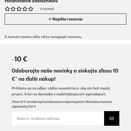
Hodnotenie zákazníkov
0 recenzií
Napíšte recenziu
K tomuto tovaru ešte nikto nenapísal recenziu.
-10 €
Odoberajte naše novinky a získajte zľavu 10
€* na ďalší nákup!
Prihláste sa na odber nášho newslettera, aby ste boli medzi
prvými, ktorí sa dozvedia o nadchádzajúcich výpredajoch.
Zľava 10 € nemôže byť kombinovaná s inými kupónmi. Minimálna hodnota
objednávky 100 €.