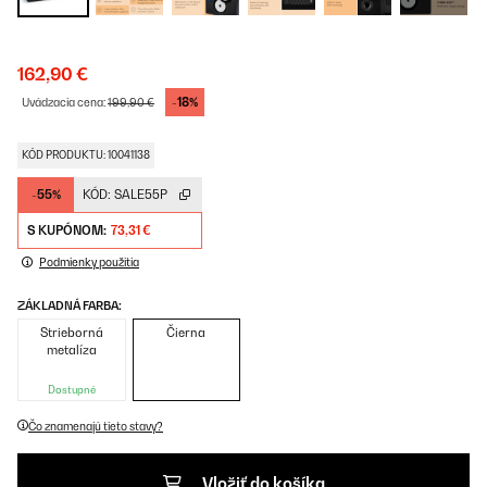
162,90 €
-18%
Uvádzacia cena:
199,90 €
KÓD PRODUKTU: 10041138
-55%
KÓD:
SALE55P
S KUPÓNOM:
73,31 €
Podmienky použitia
ZÁKLADNÁ FARBA:
Strieborná
Čierna
metalíza
Dostupné
Čo znamenajú tieto stavy?
Vložiť do košíka