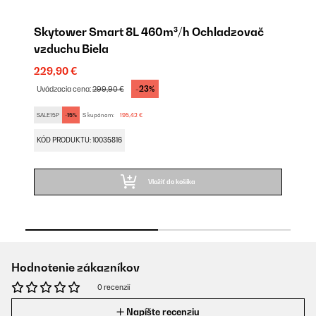
Skytower Smart 8L 460m³/h Ochladzovač
S
vzduchu Biela
v
229,90 €
22
-23%
Uvádzacia cena:
299,90 €
Uv
SALE15P
-15%
S kupónom:
195,42 €
SA
KÓD PRODUKTU: 10035816
KÓ
Vložiť do košíka
Hodnotenie zákazníkov
0 recenzií
Napíšte recenziu