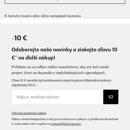
K tomuto tovaru ešte nikto nenapísal recenziu.
-10 €
Odoberajte naše novinky a získajte zľavu 10
€* na ďalší nákup!
Prihláste sa na odber nášho newslettera, aby ste boli medzi
prvými, ktorí sa dozvedia o nadchádzajúcich výpredajoch.
Zľava 10 € nemôže byť kombinovaná s inými kupónmi. Minimálna hodnota
objednávky 100 €.
Ochrana osobných údajov
Odber môžete kedykoľvek zrušiť prostredníctvom odkazu v pätičke ktoréhokoľvek
e-mailu alebo nám napíšte na
privacy@chal-tec.com
.