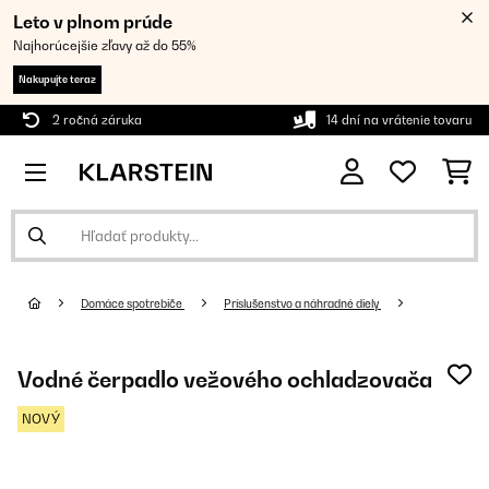
Leto v plnom prúde
Najhorúcejšie zľavy až do 55%
Nakupujte teraz
2 ročná záruka
14 dní na vrátenie tovaru
Domáce spotrebiče
Príslušenstvo a náhradné diely
Vodné čerpadlo vežového ochladzovača
NOVÝ