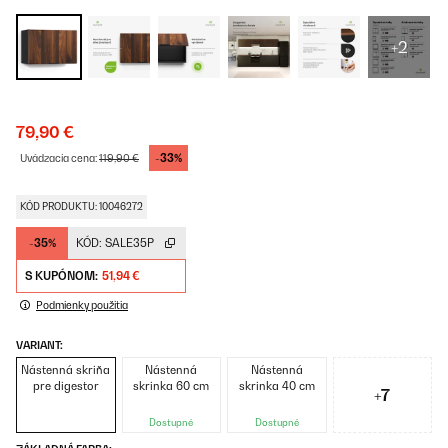
+2
79,90 €
-33%
Uvádzacia cena:
119,90 €
KÓD PRODUKTU: 10046272
-35%
KÓD:
SALE35P
S KUPÓNOM:
51,94 €
Podmienky použitia
VARIANT:
Nástenná skriňa
Nástenná
Nástenná
pre digestor
skrinka 60 cm
skrinka 40 cm
+7
Dostupné
Dostupné