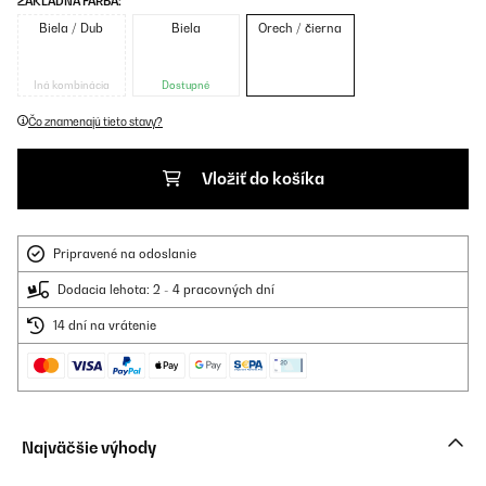
ZÁKLADNÁ FARBA:
Biela / Dub
Biela
Orech / čierna
Iná kombinácia
Dostupné
Čo znamenajú tieto stavy?
Vložiť do košíka
Pripravené na odoslanie
Dodacia lehota: 2 - 4 pracovných dní
14 dní na vrátenie
Najväčšie výhody