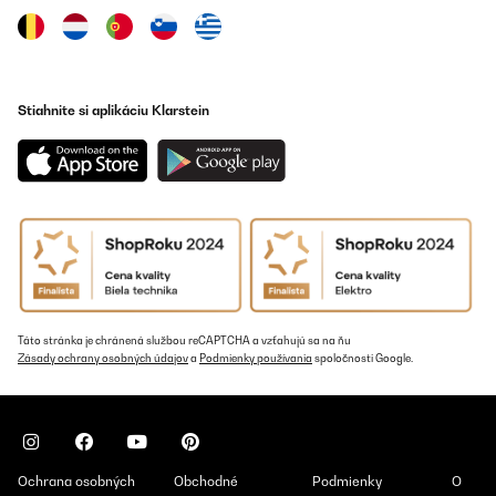
Stiahnite si aplikáciu Klarstein
Táto stránka je chránená službou reCAPTCHA a vzťahujú sa na ňu
Zásady ochrany osobných údajov
a
Podmienky používania
spoločnosti Google.
Ochrana osobných
Obchodné
Podmienky
O