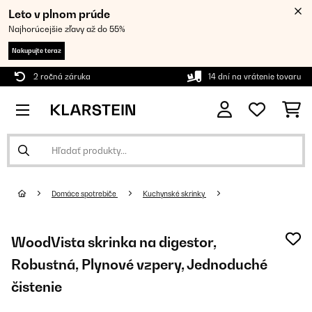
Leto v plnom prúde
Najhorúcejšie zľavy až do 55%
Nakupujte teraz
2 ročná záruka
14 dní na vrátenie tovaru
Domáce spotrebiče
Kuchynské skrinky
WoodVista skrinka na digestor,
Robustná, Plynové vzpery, Jednoduché
čistenie