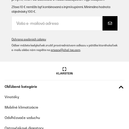
Zľava 10 € nemôže byť kombinovaná s inými kupónmi. Minimálna hodnota
objednávky 100 €.
Ochrana osobných údajov
Odber môžete kedykoľvek zrušiť prostredníctvom odkazu v pätičke ktoréhokoľvek
e-mailu alebo nám napíšte na
privacy@chal-tec.com
.
Obľúbené kategórie
Vinotéky
Mobilné klimatizácie
Odvlhčovače vzduchu
Ostrovčekové digestory