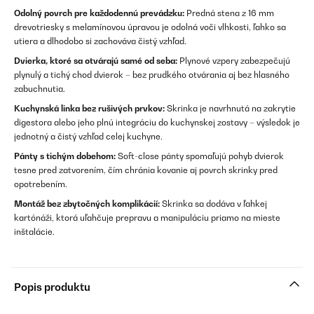
Odolný povrch pre každodennú prevádzku:
Predná stena z 16 mm
drevotriesky s melamínovou úpravou je odolná voči vlhkosti, ľahko sa
utiera a dlhodobo si zachováva čistý vzhľad.
Dvierka, ktoré sa otvárajú samé od seba:
Plynové vzpery zabezpečujú
plynulý a tichý chod dvierok – bez prudkého otvárania aj bez hlasného
zabuchnutia.
Kuchynská linka bez rušivých prvkov:
Skrinka je navrhnutá na zakrytie
digestora alebo jeho plnú integráciu do kuchynskej zostavy – výsledok je
jednotný a čistý vzhľad celej kuchyne.
Pánty s tichým dobehom:
Soft-close pánty spomaľujú pohyb dvierok
tesne pred zatvorením, čím chránia kovanie aj povrch skrinky pred
opotrebením.
Montáž bez zbytočných komplikácií:
Skrinka sa dodáva v ľahkej
kartónáži, ktorá uľahčuje prepravu a manipuláciu priamo na mieste
inštalácie.
Popis produktu