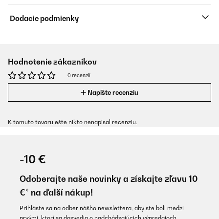
Dodacie podmienky
Hodnotenie zákazníkov
0 recenzií
Napíšte recenziu
K tomuto tovaru ešte nikto nenapísal recenziu.
-10 €
Odoberajte naše novinky a získajte zľavu 10
€* na ďalší nákup!
Prihláste sa na odber nášho newslettera, aby ste boli medzi
prvými, ktorí sa dozvedia o nadchádzajúcich výpredajoch.