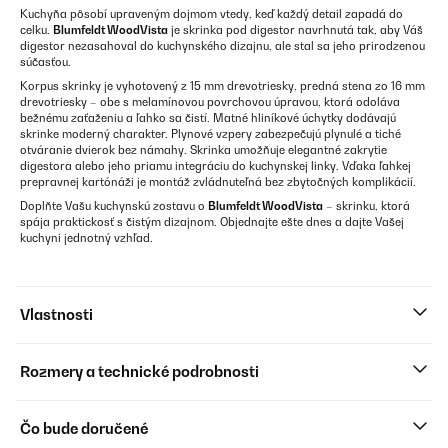
Kuchyňa pôsobí upraveným dojmom vtedy, keď každý detail zapadá do
celku.
Blumfeldt WoodVista
je skrinka pod digestor navrhnutá tak, aby Váš
digestor nezasahoval do kuchynského dizajnu, ale stal sa jeho prirodzenou
súčasťou.
Korpus skrinky je vyhotovený z 15 mm drevotriesky, predná stena zo 16 mm
drevotriesky – obe s melamínovou povrchovou úpravou, ktorá odoláva
bežnému zaťaženiu a ľahko sa čistí. Matné hliníkové úchytky dodávajú
skrinke moderný charakter. Plynové vzpery zabezpečujú plynulé a tiché
otváranie dvierok bez námahy. Skrinka umožňuje elegantné zakrytie
digestora alebo jeho priamu integráciu do kuchynskej linky. Vďaka ľahkej
prepravnej kartónáži je montáž zvládnuteľná bez zbytočných komplikácií.
Doplňte Vašu kuchynskú zostavu o
Blumfeldt WoodVista
– skrinku, ktorá
spája praktickosť s čistým dizajnom. Objednajte ešte dnes a dajte Vašej
kuchyni jednotný vzhľad.
Vlastnosti
Rozmery a technické podrobnosti
Čo bude doručené