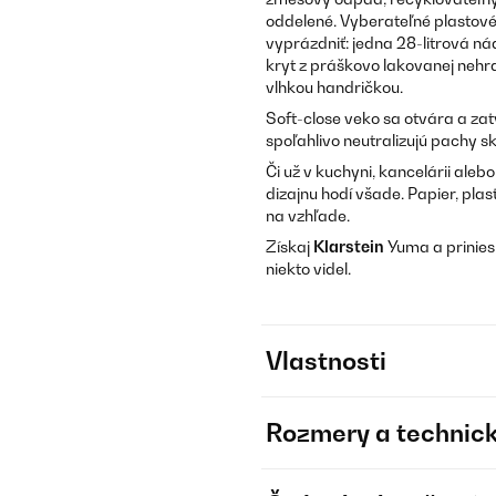
oddelené. Vyberateľné plastové
vyprázdniť: jedna 28-litrová ná
kryt z práškovo lakovanej nehrd
vlhkou handričkou.
Soft-close veko sa otvára a zat
spoľahlivo neutralizujú pachy sk
Či už v kuchyni, kancelárii ale
dizajnu hodí všade. Papier, pla
na vzhľade.
Získaj
Klarstein
Yuma a prinies 
niekto videl.
Vlastnosti
Rozmery a technick