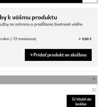
žby k vášmu produktu
lužby na ochranu a predĺženie životnosti vášho
ruka (+ 12 mesiacov)
9,90 €
Pridať produkt so službou
Vložiť do
košíka