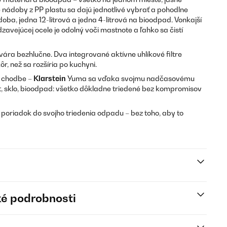
 nádoby z PP plastu sa dajú jednotlivé vybrať a pohodlne
doba, jedna 12-litrová a jedna 4-litrová na bioodpad. Vonkajší
zavejúcej ocele je odolný voči mastnote a ľahko sa čistí
vára bezhlučne. Dva integrované aktívne uhlíkové filtre
ôr, než sa rozšíria po kuchyni.
bo chodbe –
Klarstein
Yuma sa vďaka svojmu nadčasovému
st, sklo, bioodpad: všetko dôkladne triedené bez kompromisov
poriadok do svojho triedenia odpadu – bez toho, aby to
é podrobnosti