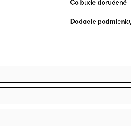
Čo bude doručené
Dodacie podmienk