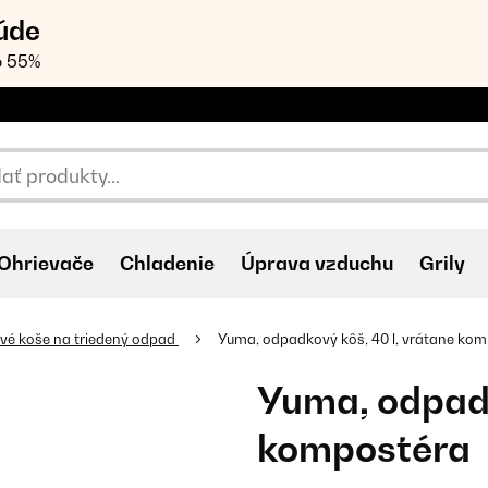
úde
o 55%
Ohrievače
Chladenie
Úprava vzduchu
Grily
é koše na triedený odpad
Yuma, odpadkový kôš, 40 l, vrátane ko
Yuma, odpadk
kompostéra