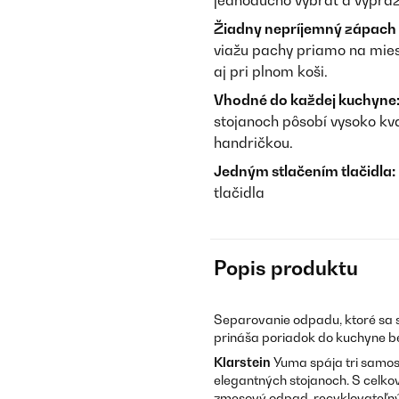
jednoducho vybrať a vypráz
Žiadny nepríjemný zápach 
viažu pachy priamo na mies
aj pri plnom koši.
Vhodné do každej kuchyne
stojanoch pôsobí vysoko kval
handričkou.
Jedným stlačením tlačidla:
tlačidla
Popis produktu
Separovanie odpadu, ktoré sa 
prináša poriadok do kuchyne bez
Klarstein
Yuma spája tri samos
elegantných stojanoch. S celk
zmesový odpad, recyklovateľný 