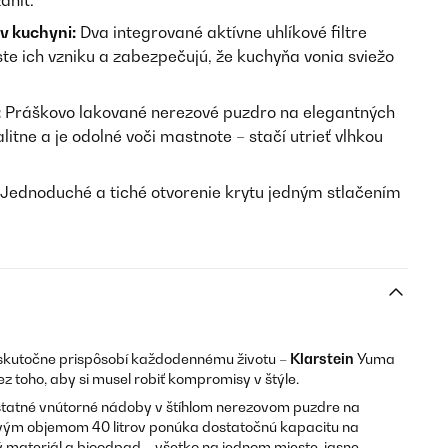
dniť.
v kuchyni:
Dva integrované aktívne uhlíkové filtre
te ich vzniku a zabezpečujú, že kuchyňa vonia sviežo
:
Práškovo lakované nerezové puzdro na elegantných
itne a je odolné voči mastnote – stačí utrieť vlhkou
Jednoduché a tiché otvorenie krytu jedným stlačením
skutočne prispôsobí každodennému životu –
Klarstein
Yuma
 toho, aby si musel robiť kompromisy v štýle.
tatné vnútorné nádoby v štíhlom nerezovom puzdre na
ovým objemom 40 litrov ponúka dostatočnú kapacitu na
materiál a bioodpad – všetko na jednom mieste, jasne