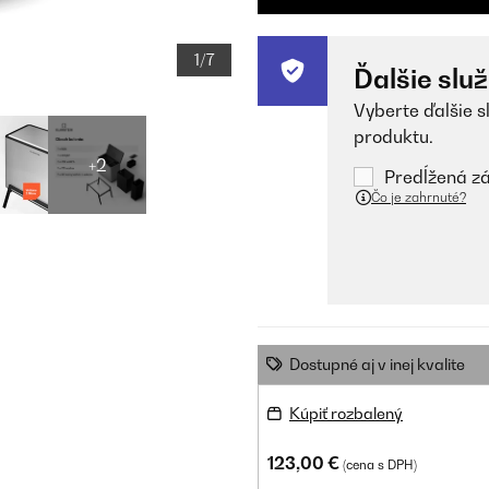
1/7
Ďalšie slu
Vyberte ďalšie s
produktu.
+2
Predĺžená zá
Čo je zahrnuté?
Dostupné aj v inej kvalite
Kúpiť rozbalený
123,00 €
(cena s DPH)