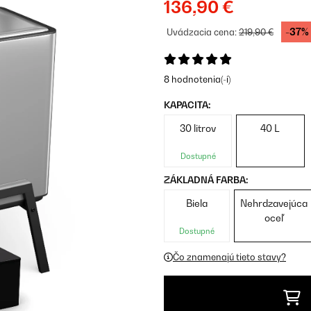
136,90 €
-37%
Uvádzacia cena:
219,90 €
8 hodnotenia(-í)
KAPACITA:
30 litrov
40 L
Dostupné
ZÁKLADNÁ FARBA:
Biela
Nehrdzavejúca
oceľ
Dostupné
Čo znamenajú tieto stavy?