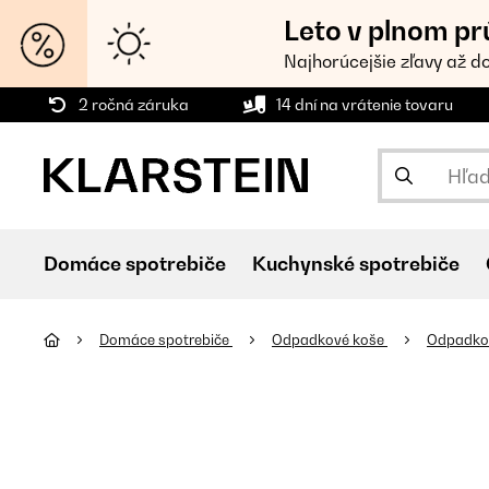
Leto v plnom pr
Najhorúcejšie zľavy až d
2 ročná záruka
14 dní na vrátenie tovaru
Domáce spotrebiče
Kuchynské spotrebiče
Domáce spotrebiče
Odpadkové koše
Odpadkov