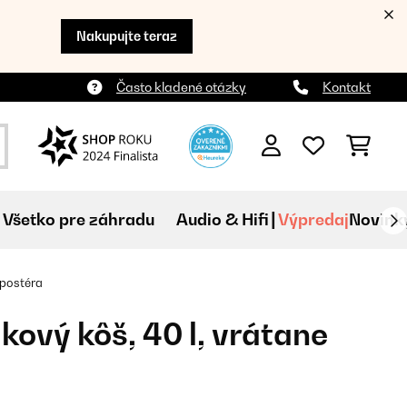
Nakupujte teraz
Často kladené otázky
Kontakt
Všetko pre záhradu
Audio & Hifi
Výpredaj
Novink
mpostéra
ový kôš, 40 l, vrátane