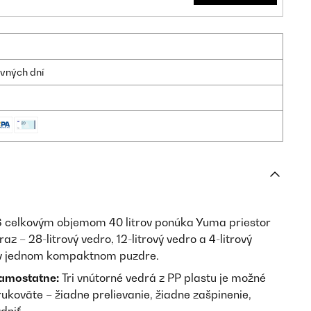
ovných dní
 celkovým objemom 40 litrov ponúka Yuma priestor
az – 28-litrový vedro, 12-litrový vedro a 4-litrový
 v jednom kompaktnom puzdre.
samostatne:
Tri vnútorné vedrá z PP plastu je možné
ukoväte – žiadne prelievanie, žiadne zašpinenie,