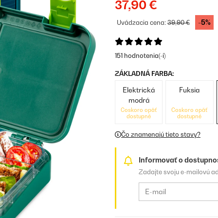
37,90 €
-5%
Uvádzacia cena:
39,90 €
151 hodnotenia(-í)
ZÁKLADNÁ FARBA:
Elektrická
Fuksia
modrá
Čoskoro opäť
Čoskoro opäť
dostupné
dostupné
Čo znamenajú tieto stavy?
Informovať o dostupno
Zadajte svoju e-mailovú a