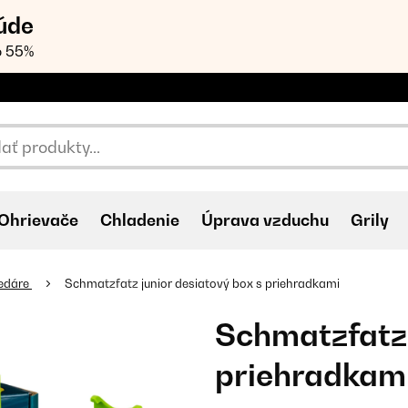
úde
o 55%
Ohrievače
Chladenie
Úprava vzduchu
Grily
edáre
Schmatzfatz junior desiatový box s priehradkami
Schmatzfatz 
priehradkam