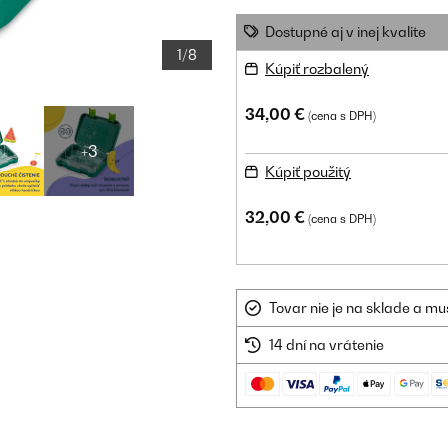
Dostupné aj v inej kvalite
1/8
Kúpiť rozbalený
34,00 €
(cena s DPH)
+3
Kúpiť použitý
32,00 €
(cena s DPH)
Tovar nie je na sklade a mu
14 dní na vrátenie