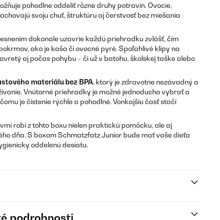
žňuje pohodlne oddeliť rôzne druhy potravín. Ovocie,
k zachovajú svoju chuť, štruktúru aj čerstvosť bez miešania
tesnením dokonale uzavrie každú priehradku zvlášť, čím
 pokrmov, ako je kaša či ovocné pyré. Spoľahlivé klipy na
vretý aj počas pohybu – či už v batohu, školskej taške alebo
astového materiálu bez BPA
, ktorý je zdravotne nezávadný a
vanie. Vnútorné priehradky je možné jednoducho vybrať a
mu je čistenie rýchle a pohodlné. Vonkajšiu časť stačí
vmi robí z tohto boxu nielen praktickú pomôcku, ale aj
ho dňa. S boxom Schmatzfatz Junior bude mať vaše dieťa
ygienicky oddelenú desiatu.
é podrobnosti