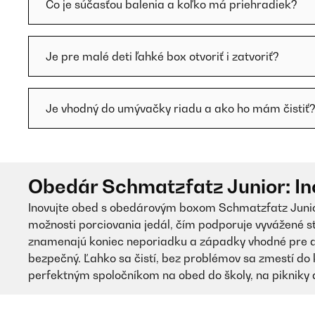
Čo je súčasťou balenia a koľko má priehradiek?
Je pre malé deti ľahké box otvoriť i zatvoriť?
Je vhodný do umývačky riadu a ako ho mám čistiť
Obedár Schmatzfatz Junior: Ino
Inovujte obed s obedárovým boxom Schmatzfatz Junior
možnosti porciovania jedál, čím podporuje vyvážené s
znamenajú koniec neporiadku a západky vhodné pre de
bezpečný. Ľahko sa čistí, bez problémov sa zmestí do 
perfektným spoločníkom na obed do školy, na pikniky 