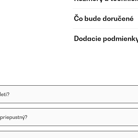
Čo bude doručené
Dodacie podmienk
deti?
priepustný?