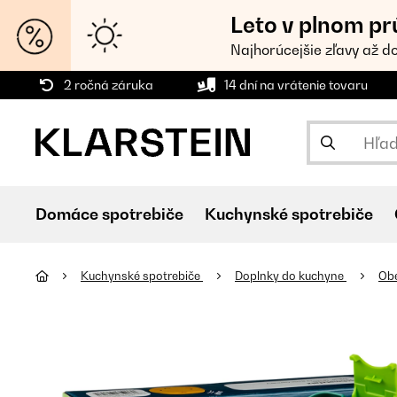
Leto v plnom pr
Najhorúcejšie zľavy až d
2 ročná záruka
14 dní na vrátenie tovaru
Domáce spotrebiče
Kuchynské spotrebiče
Kuchynské spotrebiče
Doplnky do kuchyne
Ob