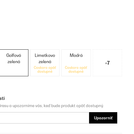
Golfová
Limetkovo
Modrá
zelená
zelená
+7
Čoskoro opäť
Čoskoro opäť
dostupné
dostupné
sti
dresu a upozorníme vás, keď bude produkt opäť dostupný.
Upozorniť