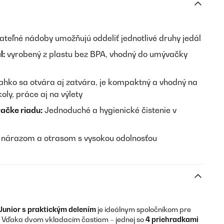
ateľné nádoby umožňujú oddeliť jednotlivé druhy jedál
l:
vyrobený z plastu bez BPA, vhodný do umývačky
ľahko sa otvára aj zatvára, je kompaktný a vhodný na
oly, práce aj na výlety
ačke riadu:
Jednoduché a hygienické čistenie v
i nárazom a otrasom s vysokou odolnosťou
unior s praktickým delením
je ideálnym spoločníkom pre
ety. Vďaka dvom vkladacím častiam – jednej so
4 priehradkami