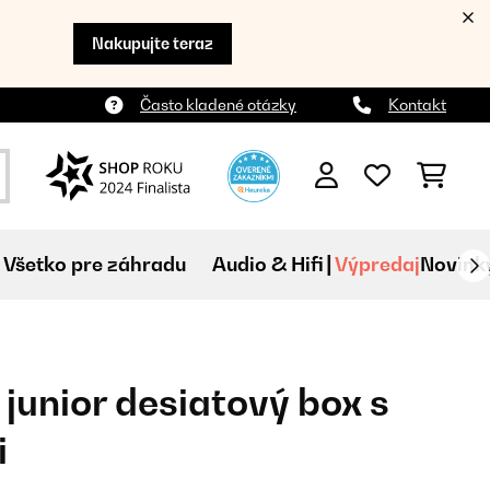
Nakupujte teraz
Často kladené otázky
Kontakt
Všetko pre záhradu
Audio & Hifi
Výpredaj
Novink
junior desiatový box s
i