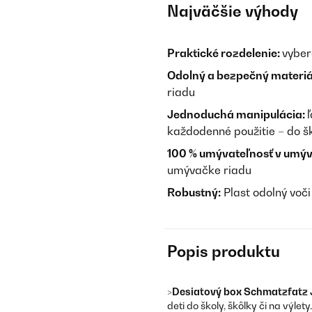
Najväčšie výhody
Praktické rozdelenie:
vyber
Odolný a bezpečný materiá
riadu
Jednoduchá manipulácia:
každodenné použitie – do šk
100 % umývateľnosť v umýv
umývačke riadu
Robustný:
Plast odolný voč
Popis produktu
>
Desiatový box Schmatzfatz J
deti do školy, škôlky či na výl