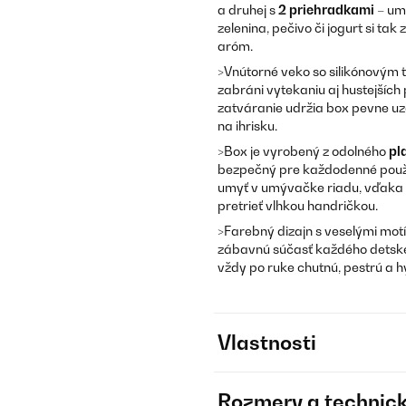
a druhej s
2 priehradkami
– umo
zelenina, pečivo či jogurt si ta
aróm.
>Vnútorné veko so silikónovým 
zabráni vytekaniu aj hustejších
zatváranie udržia box pevne uza
na ihrisku.
>Box je vyrobený z odolného
pl
bezpečný pre každodenné použí
umyť v umývačke riadu, vďaka čo
pretrieť vlhkou handričkou.
>Farebný dizajn s veselými motí
zábavnú súčasť každého detské
vždy po ruke chutnú, pestrú a h
Vlastnosti
Rozmery a technick