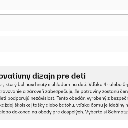
?
vatívny dizajn pre deti
, ktorý bol navrhnutý s ohľadom na deti. Vďaka 4- alebo 
travovanie a zároveň zabezpečuje, že potraviny zostanú čers
ti podporujú nezávislosť. Tento obedár, vyrobený z bezpeč
každej školskej tašky alebo batohu, vďaka čomu je ideálny na
alebo dokonca na obedy pre dospelých. Vyberte si Schmatzf