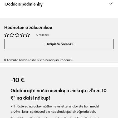
Dodacie podmienky
Hodnotenie zákazníkov
0 recenzií
Napíšte recenziu
K tomuto tovaru ešte nikto nenapísal recenziu.
-10 €
Odoberajte naše novinky a získajte zľavu 10
€* na ďalší nákup!
Prihláste sa na odber nášho newslettera, aby ste boli medzi
prvými, ktorí sa dozvedia o nadchádzajúcich výpredajoch.