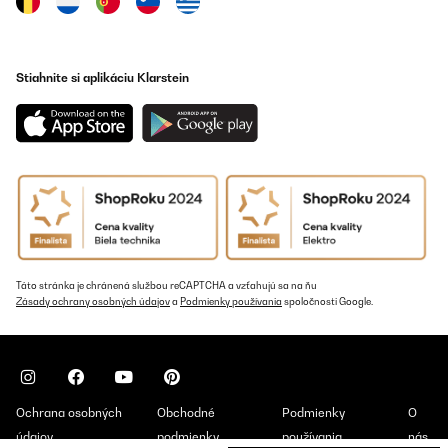
Stiahnite si aplikáciu Klarstein
Táto stránka je chránená službou reCAPTCHA a vzťahujú sa na ňu
Zásady ochrany osobných údajov
a
Podmienky používania
spoločnosti Google.
Ochrana osobných
Obchodné
Podmienky
O
údajov
podmienky
používania
nás