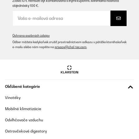
Zľava 10 € nemôže byť kombinovaná s inými kupónmi. Minimálna hodnota
objednávky 100 €.
Ochrana osobných údajov
Odber môžete kedykoľvek zrušiť prostredníctvom odkazu v pätičke ktoréhokoľvek
e-mailu alebo nám napíšte na
privacy@chal-tec.com
.
Obľúbené kategórie
Vinotéky
Mobilné klimatizácie
Odvlhčovače vzduchu
Ostrovčekové digestory