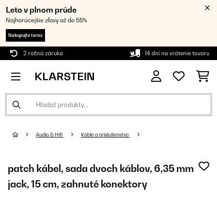
Leto v plnom prúde
Najhorúcejšie zľavy až do 55%
Nakupujte teraz
2 ročná záruka
14 dní na vrátenie tovaru
Audio & Hifi
Káble a príslušenstvo
patch kábel, sada dvoch káblov, 6,35 mm
jack, 15 cm, zahnuté konektory