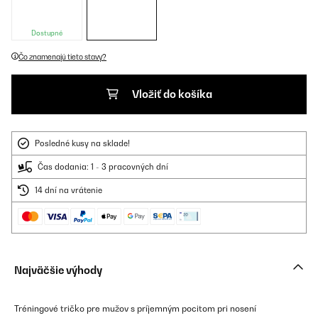
Dostupné
Čo znamenajú tieto stavy?
Vložiť do košíka
Posledné kusy na sklade!
Čas dodania: 1 - 3 pracovných dní
14 dní na vrátenie
Najväčšie výhody
Tréningové tričko pre mužov s príjemným pocitom pri nosení