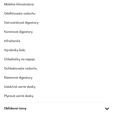
Mobilné klimatizácie
Odvlhčovače vzduchu
Ostrovčekové digestory
Komínové digestory
Infražiariče
Výrobníky ľadu
Chladničky na nápoje
Ochladzovače vzduchu
Nástenné digestory
Indukčné varné dosky
Plynové varné dosky
Obľúbené témy