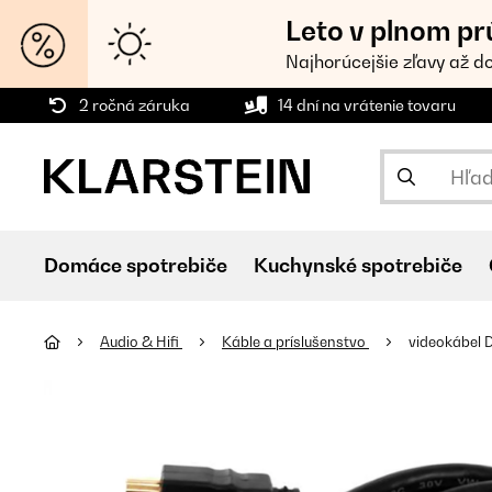
Leto v plnom pr
Najhorúcejšie zľavy až d
2 ročná záruka
14 dní na vrátenie tovaru
Domáce spotrebiče
Kuchynské spotrebiče
Audio & Hifi
Káble a príslušenstvo
videokábel 