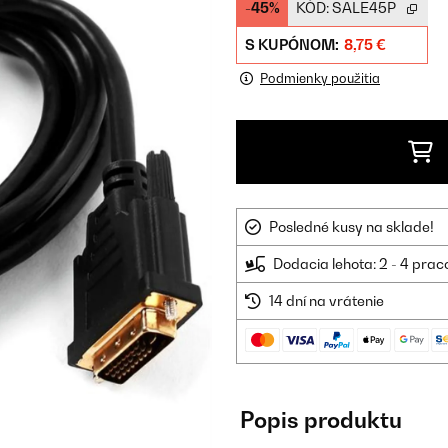
-45%
KÓD:
SALE45P
S KUPÓNOM:
8,75 €
Podmienky použitia
Posledné kusy na sklade!
Dodacia lehota: 2 - 4 prac
14 dní na vrátenie
Popis produktu