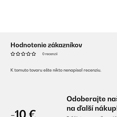
Hodnotenie zákazníkov
0 recenzií
K tomuto tovaru ešte nikto nenapísal recenziu.
Odoberajte naš
na ďalší nákup
-10 €