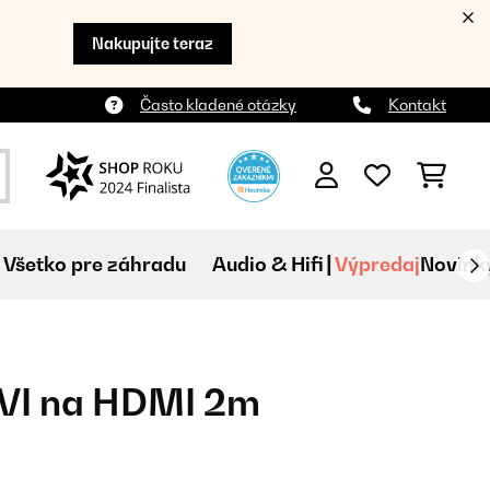
Nakupujte teraz
Často kladené otázky
Kontakt
Všetko pre záhradu
Audio & Hifi
Výpredaj
Novink
DVI na HDMI 2m