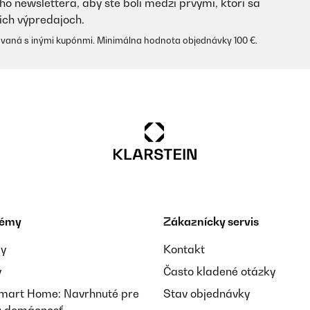
ho newslettera, aby ste boli medzi prvými, ktorí sa
ich výpredajoch.
vaná s inými kupónmi. Minimálna hodnota objednávky 100 €.
témy
Zákaznícky servis
ay
Kontakt
y
Často kladené otázky
Smart Home: Navrhnuté pre
Stav objednávky