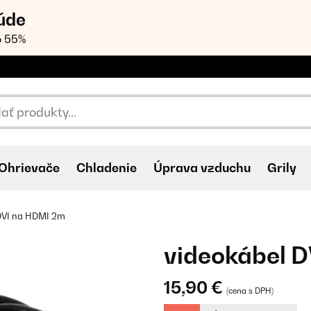
úde
o 55%
Ohrievače
Chladenie
Úprava vzduchu
Grily
DVI na HDMI 2m
videokábel 
15,90 €
(cena s DPH)