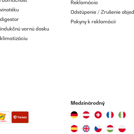
nú domácnosť
Reklamácia
 vinotéku
Odstúpenie / Zrušenie obje
 digestor
Pokyny k reklamácii
 indukčnú varnú dosku
klimatizáciu
Medzinárodný