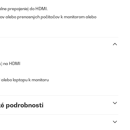
álne prepojenie) do HDMI.
čov alebo prenosných počítačov k monitorom alebo
nk) na HDMI
 alebo laptopu k monitoru
é podrobnosti