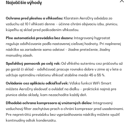
Najväčšie výhody
Ochrana pred plesňou a vlhkosťou:
Klarstein AeroDry odvádza zo
vzduchu až 10 l vlhkosti denne – účinne chráni obývaciu izbu, pivnicu,
kúpeľňu aj sklad pred poškodením vlhkosťou.
Plne automatická prevádzka bez dozoru:
Integrovaný hygrostat
reguluje odvlhčovanie podľa nastavenej cieľovej hodnoty. Pri naplnenej
nádržke sa zariadenie samo odstaví – žiadne pretečenie, žiadny
manuálny zásah.
Spoľahlivý pomocník po celý rok:
Od vlhkého suterénu cez práčovňu až
po garáž či sklad – odvlhčovač pracuje rovnako dobre v zime aj v lete a
udržuje optimálnu relatívnu vlhkosť stabilne medzi 45 a 55 %.
Ovládanie cez aplikáciu odkiaľkoľvek:
Vďaka funkcii WiFi Smart
môžete AeroDry sledovať a ovládať na diaľku – praktické najmä pre
pivnice alebo sklady, kam nezachodíte každý deň.
Dlhodobá ochrana kompresora aj vnútorných dielov:
Integrovaný
vzduchový filter zachytáva prach a chráni kompresor pred usadeninami.
Pre nepretržitú prevádzku bez vyprázdňovania nádržky môžete využiť
kontinuálny odtok kondenzátu.