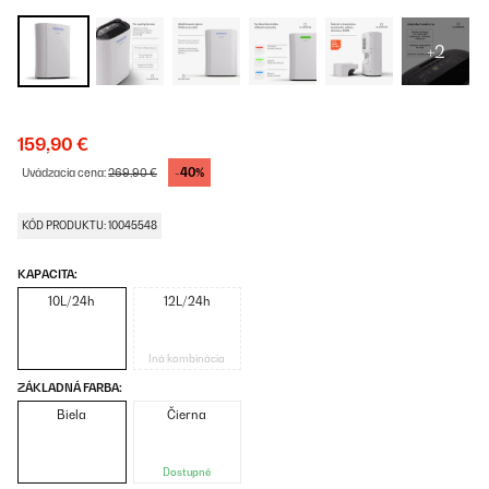
+2
159,90 €
-40%
Uvádzacia cena:
269,90 €
KÓD PRODUKTU: 10045548
KAPACITA:
10L/24h
12L/24h
Iná kombinácia
ZÁKLADNÁ FARBA:
Biela
Čierna
Dostupné