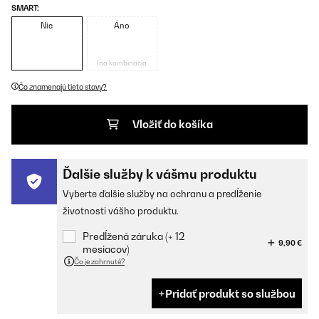
SMART:
Nie
Áno
Iná kombinácia
Čo znamenajú tieto stavy?
Vložiť do košíka
Ďalšie služby k vášmu produktu
Vyberte ďalšie služby na ochranu a predĺženie
životnosti vášho produktu.
Predĺžená záruka (+ 12
9,90 €
mesiacov)
Čo je zahrnuté?
Pridať produkt so službou