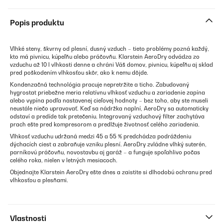
Popis produktu
Vlhké steny, škvrny od plesní, dusný vzduch – tieto problémy pozná každý,
kto má pivnicu, kúpeľňu alebo práčovňu. Klarstein AeroDry odvádza zo
vzduchu až 10 l vlhkosti denne a chráni Váš domov, pivnicu, kúpeľňu aj sklad
pred poškodením vlhkosťou skôr, ako k nemu dôjde.
Kondenzačná technológia pracuje nepretržite a ticho. Zabudovaný
hygrostat priebežne meria relatívnu vlhkosť vzduchu a zariadenie zapína
alebo vypína podľa nastavenej cieľovej hodnoty – bez toho, aby ste museli
neustále niečo upravovať. Keď sa nádržka naplní, AeroDry sa automaticky
odstaví a predíde tak pretečeniu. Integrovaný vzduchový filter zachytáva
prach ešte pred kompresorom a predlžuje životnosť celého zariadenia.
Vlhkosť vzduchu udržaná medzi 45 a 55 % predchádza podráždeniu
dýchacích ciest a zabraňuje vzniku plesní. AeroDry zvládne vlhký suterén,
parníkovú práčovňu, novostavbu aj garáž – a funguje spoľahlivo počas
celého roka, nielen v letných mesiacoch.
Objednajte Klarstein AeroDry ešte dnes a zaistite si dlhodobú ochranu pred
vlhkosťou a plesňami.
Vlastnosti