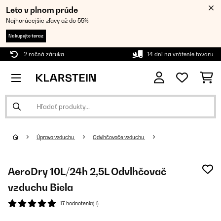
Leto v plnom prúde
Najhorúcejšie zľavy až do 55%
Nakupujte teraz
2 ročná záruka
14 dní na vrátenie tovaru
Úprava vzduchu
Odvlhčovače vzduchu
AeroDry 10L/24h 2,5L Odvlhčovač
vzduchu Biela
17 hodnotenia(-í)