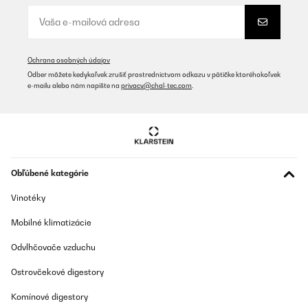
Atendeu quase todas as expectativas, só tem um simples fato de
eu não conseguir conectar o produto com meu telemóvel
Usuário da Amazon
Ochrana osobných údajov
Preložiť
Odber môžete kedykoľvek zrušiť prostredníctvom odkazu v pätičke ktoréhokoľvek
e-mailu alebo nám napíšte na
privacy@chal-tec.com
.
OVERENÁ KONTROLA
26/11/2025
Sehr gutes Gerät für den Preis. Läuft leise und tut seinen Dienst.
Ist bei uns im Kaltwintergarten im Einsatz und bisher sind wir
mehr als zufrieden. Kann nur empfohlen werden.
Obľúbené kategórie
Amazon-Benutzer
Vinotéky
Preložiť
Mobilné klimatizácie
OVERENÁ KONTROLA
Odvlhčovače vzduchu
20/10/2025
Ostrovčekové digestory
Le produit est silencieux, programmable et efficace, très bon
rapport qualité prix !
Komínové digestory