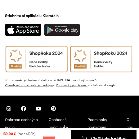
nur noch nicht, warum es bei höherer Luftfeuchtigkeit aber NICHT
vollem Tank aufhört zu arbeiten, aber da werde ich bei meinen
ganzen Skills noch drauf kommen.
Stiahnite si aplikáciu Klarstein
Amazon-Benutzer
Preložiť
OVERENÁ KONTROLA
25/07/2025
Funktioniert sehr gut, läuft seit 2 Jahren tadellos
Amazon-Benutzer
Táto stránka je chránená službou reCAPTCHA a vzťahujú sa na ňu
Zásady ochrany osobných údajov
a
Podmienky používania
spoločnosti Google.
Preložiť
OVERENÁ KONTROLA
15/07/2025
Ochrana osobných
Obchodné
Podmienky
O
Macht seine Sachen
údajov
podmienky
používania
nás
Amazon-Benutzer
159,90 €
(cena s DPH)
Vložiť do košíka