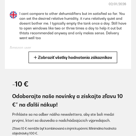
02/01/2026
I cant compare to other dehumidifiers but im satisfied so far. You
can set the desired relative humidity, it runs relatively quiet and
doesnt bother me. I typically empty the tank once a day. Still have
to open windows like two or three times a day to help it out but
thtats recommended anyway and only makes sense. Delivery
went well too
Amazon user
Zobraziť všetky hodnotenia zákazníkov
Preložiť
OVERENÁ KONTROLA
05/12/2025
-10 €
Echt tolles Gerät, das hält was es verspricht.
Odoberajte naše novinky a získajte zľavu 10
Amazon-Benutzer
€* na ďalší nákup!
Preložiť
Prihláste sa na odber nášho newslettera, aby ste boli medzi
prvými, ktorí sa dozvedia o nadchádzajúcich výpredajoch.
OVERENÁ KONTROLA
Zľava 10 € nemôže byť kombinovaná s inými kupónmi. Minimálna hodnota
objednávky 100 €.
26/11/2025