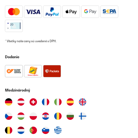
Automationen einzurichten. Das funktioniert wirklich einwandfrei
und macht die Nutzung noch komfortabler.Einziger kleiner
Kritikpunkt: Der Geräuschpegel ist mit gemessenen 48dB etwas
höher als die angegebenen 39 dB. Für mich ist das aber völlig in
Ordnung, da die Leistung überzeugt.Insgesamt ein tolles Gerät,
das hält, was es verspricht, klare Kaufempfehlung!
Amazon-Benutzer
* Všetky naše ceny sú uvedené s DPH.
Preložiť
Dodanie
OVERENÁ KONTROLA
19/09/2025
Saugt schnell Feuchtigkeit ab, ich kann im Extremfall mind einmal
pro Tag den Behälter leeren. Danach spürt man sogar an der Luft
Medzinárodný
den Unterschied. Lässt sich prima per App oder auch manuell
steuern. Leichte Handhabung, nur beim entleeren muss man
leider darauf achten, dass das Wasser nicht nur beim dafür
vorgesehenen Öffnung, sondern bei starker Neigung auch aus
den Schlitzen seitlich der Abdeckung rauslaufen kann. Aber bei
normalem Kippen läuft das Wasser geregelt aus. Ansprechendes
Design für in die Wohnung. Nicht zu schwer und doch
Leistungsfähig, ich konnte es problemlos zwischen Keller und
Wohnung hin und her tragen.Werde mir jetzt für meinen zweiten
Problemkeller ein zweites Gerät zulegen.Manchmal verstehe ich